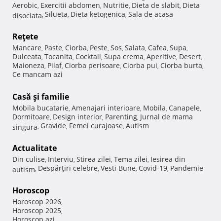
Aerobic
Exercitii abdomen
Nutritie
Dieta de slabit
Dieta
,
,
,
,
Silueta
Dieta ketogenica
Sala de acasa
disociata
,
,
,
Reţete
Mancare
Paste
Ciorba
Peste
Sos
Salata
Cafea
Supa
,
,
,
,
,
,
,
,
Dulceata
Tocanita
Cocktail
Supa crema
Aperitive
Desert
,
,
,
,
,
,
Maioneza
Pilaf
Ciorba perisoare
Ciorba pui
Ciorba burta
,
,
,
,
,
Ce mancam azi
Casă şi familie
Mobila bucatarie
Amenajari interioare
Mobila
Canapele
,
,
,
,
Dormitoare
Design interior
Parenting
Jurnal de mama
,
,
,
Gravide
Femei curajoase
Autism
singura
,
,
,
Actualitate
Din culise
Interviu
Stirea zilei
Tema zilei
Iesirea din
,
,
,
,
Despărţiri celebre
Vesti Bune
Covid-19
Pandemie
autism
,
,
,
,
Horoscop
Horoscop 2026
,
Horoscop 2025
,
Horoscop azi
,