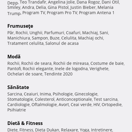
Teo Trandafir
Angelina Jolie
Dana Rogoz
Dani Otil
Depp
,
,
,
,
,
Smiley
Andra
Delia
Gina Pistol
Justin Bieber
Melania
,
,
,
,
,
Program TV
Program Pro TV
Program Antena 1
Trump
,
,
,
Frumuseţe
Păr
Rochii
Unghii
Parfumuri
Coafuri
Machiaj
Sani
,
,
,
,
,
,
,
Manichiura
Sampon
Buze
Celulita
Machiaj ochi
,
,
,
,
,
Tratament celulita
Salonul de acasa
,
Modă
Rochii
Rochii de seara
Rochii de mireasa
Costume de baie
,
,
,
,
Pantofi
Rochii elegante
Inele de logodna
Verighete
,
,
,
,
Ochelari de soare
Tendinte 2020
,
Sănătate
Sarcina
Ceaiuri
Inima
Psihologie
Ginecologie
,
,
,
,
,
Stomatologie
Colesterol
Anticonceptionale
Test sarcina
,
,
,
,
Cardiologie
Oftalmologie
Avort
Ceai verde
HIV
Ortopedie
,
,
,
,
,
,
Psihiatrie
Dietă & Fitness
Diete
Fitness
Dieta Dukan
Relaxare
Yoga
Intretinere
,
,
,
,
,
,