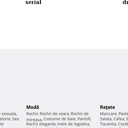
serial
d
Modă
Reţete
a sexuala
Rochii
Rochii de seara
Rochii de
Mancare
Past
,
,
,
,
atorie
Sex
Costume de baie
Pantofi
Salata
Cafea
,
,
mireasa
,
,
,
,
,
ale
Rochii elegante
Inele de logodna
Tocanita
Cockt
,
,
,