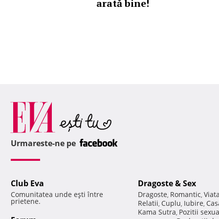
arată bine!
Urmareste-ne pe
Club Eva
Dragoste & Sex
Comunitatea unde eşti între
Dragoste
Romantic
Viat
,
,
prietene.
Relatii
Cuplu
Iubire
Cas
,
,
,
Kama Sutra
Pozitii sexu
,