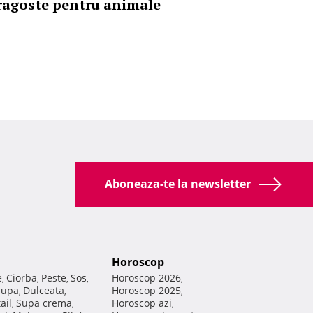
ragoste pentru animale
Aboneaza-te la newsletter
Horoscop
e
Ciorba
Peste
Sos
Horoscop 2026
,
,
,
,
,
Supa
Dulceata
Horoscop 2025
,
,
,
ail
Supa crema
Horoscop azi
,
,
,