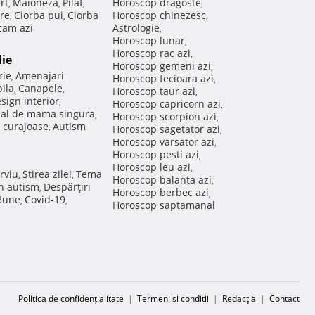
rt
Maioneza
Pilaf
Horoscop dragoste
,
,
,
,
re
Ciorba pui
Ciorba
Horoscop chinezesc
,
,
,
am azi
Astrologie
,
Horoscop lunar
,
Horoscop rac azi
,
lie
Horoscop gemeni azi
,
rie
Amenajari
,
Horoscop fecioara azi
,
ila
Canapele
,
,
Horoscop taur azi
,
sign interior
,
Horoscop capricorn azi
,
nal de mama singura
,
Horoscop scorpion azi
,
 curajoase
Autism
,
Horoscop sagetator azi
,
Horoscop varsator azi
,
Horoscop pesti azi
,
Horoscop leu azi
,
rviu
Stirea zilei
Tema
,
,
Horoscop balanta azi
,
in autism
Despărţiri
,
Horoscop berbec azi
,
 Bune
Covid-19
,
,
Horoscop saptamanal
Politica de confidențialitate
|
Termeni si conditii
|
Redacţia
|
Contact