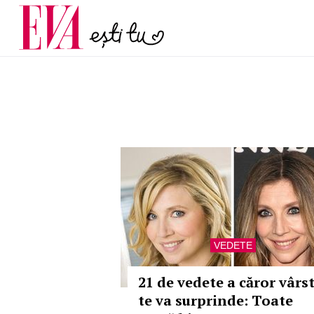
și 60 de ani. De ce te t
Carieră
pe măsură ce înaintez
Actualitate
VEDETE
21 de vedete a căror vârs
te va surprinde: Toate