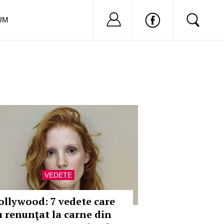
Nu ai cont?
Inregistreaza-
UM
VEDETE
ollywood: 7 vedete care
u renunţat la carne din