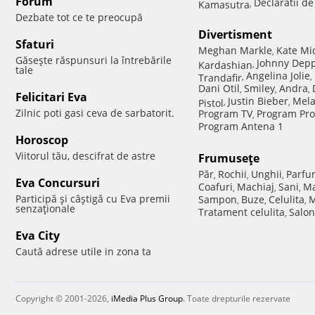
Forum
Declaratii d
Kamasutra
,
Dezbate tot ce te preocupă
Divertisment
Sfaturi
Meghan Markle
Kate Mi
,
Găseşte răspunsuri la întrebările
Johnny Dep
Kardashian
,
tale
Angelina Jolie
Trandafir
,
,
Dani Otil
Smiley
Andra
,
,
,
Felicitari Eva
Justin Bieber
Mela
Pistol
,
,
Zilnic poti gasi ceva de sarbatorit.
Program TV
Program Pro
,
Program Antena 1
Horoscop
Viitorul tău, descifrat de astre
Frumuseţe
Păr
Rochii
Unghii
Parfu
,
,
,
Eva Concursuri
Coafuri
Machiaj
Sani
Ma
,
,
,
Participă şi câştigă cu Eva premii
Sampon
Buze
Celulita
M
,
,
,
senzaţionale
Tratament celulita
Salon
,
Eva City
Caută adrese utile in zona ta
Copyright © 2001-2026,
iMedia Plus Group
. Toate drepturile rezervate