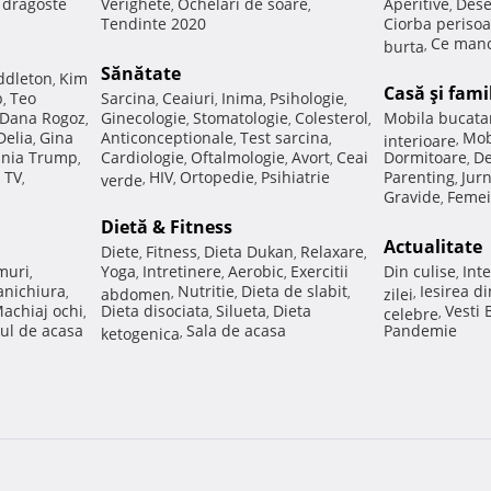
e dragoste
Verighete
Ochelari de soare
Aperitive
Dese
,
,
,
Tendinte 2020
Ciorba perisoa
Ce manc
burta
,
Sănătate
ddleton
Kim
,
Casă şi fami
p
Teo
Sarcina
Ceaiuri
Inima
Psihologie
,
,
,
,
,
Dana Rogoz
Ginecologie
Stomatologie
Colesterol
Mobila bucata
,
,
,
,
Delia
Gina
Anticonceptionale
Test sarcina
Mob
,
,
,
interioare
,
nia Trump
Cardiologie
Oftalmologie
Avort
Ceai
Dormitoare
De
,
,
,
,
,
 TV
HIV
Ortopedie
Psihiatrie
Parenting
Jur
,
verde
,
,
,
,
Gravide
Femei
,
Dietă & Fitness
Actualitate
Diete
Fitness
Dieta Dukan
Relaxare
,
,
,
,
muri
Yoga
Intretinere
Aerobic
Exercitii
Din culise
Inte
,
,
,
,
,
nichiura
Nutritie
Dieta de slabit
Iesirea d
,
abdomen
,
,
,
zilei
,
achiaj ochi
Dieta disociata
Silueta
Dieta
Vesti
,
,
,
celebre
,
ul de acasa
Sala de acasa
Pandemie
ketogenica
,