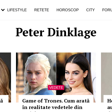
rezești mai des
Cât durează, cum te pregătești și cât
i în vârstă
de dureroasă este investigația
LIFESTYLE
RETETE
HOROSCOP
CITY
FOR
Peter Dinklage
VEDETE
tă
Game of Trones. Cum arată
H
în realitate vedetele din
a