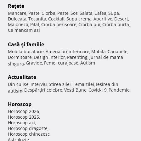
Reţete
Mancare
Paste
Ciorba
Peste
Sos
Salata
Cafea
Supa
,
,
,
,
,
,
,
,
Dulceata
Tocanita
Cocktail
Supa crema
Aperitive
Desert
,
,
,
,
,
,
Maioneza
Pilaf
Ciorba perisoare
Ciorba pui
Ciorba burta
,
,
,
,
,
Ce mancam azi
Casă şi familie
Mobila bucatarie
Amenajari interioare
Mobila
Canapele
,
,
,
,
Dormitoare
Design interior
Parenting
Jurnal de mama
,
,
,
Gravide
Femei curajoase
Autism
singura
,
,
,
Actualitate
Din culise
Interviu
Stirea zilei
Tema zilei
Iesirea din
,
,
,
,
Despărţiri celebre
Vesti Bune
Covid-19
Pandemie
autism
,
,
,
,
Horoscop
Horoscop 2026
,
Horoscop 2025
,
Horoscop azi
,
Horoscop dragoste
,
Horoscop chinezesc
,
Astrologie
,