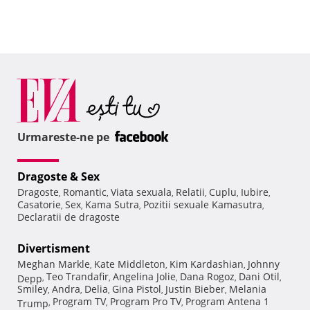
Urmareste-ne pe
Dragoste & Sex
Dragoste
Romantic
Viata sexuala
Relatii
Cuplu
Iubire
,
,
,
,
,
,
Casatorie
Sex
Kama Sutra
Pozitii sexuale Kamasutra
,
,
,
,
Declaratii de dragoste
Divertisment
Meghan Markle
Kate Middleton
Kim Kardashian
Johnny
,
,
,
Teo Trandafir
Angelina Jolie
Dana Rogoz
Dani Otil
Depp
,
,
,
,
,
Smiley
Andra
Delia
Gina Pistol
Justin Bieber
Melania
,
,
,
,
,
Program TV
Program Pro TV
Program Antena 1
Trump
,
,
,