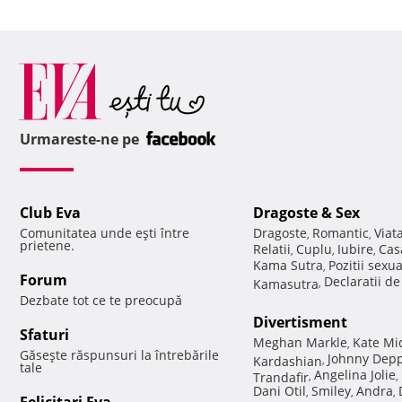
Urmareste-ne pe
Club Eva
Dragoste & Sex
Comunitatea unde eşti între
Dragoste
Romantic
Viat
,
,
prietene.
Relatii
Cuplu
Iubire
Cas
,
,
,
Kama Sutra
Pozitii sexu
,
Forum
Declaratii d
Kamasutra
,
Dezbate tot ce te preocupă
Divertisment
Sfaturi
Meghan Markle
Kate Mi
,
Găseşte răspunsuri la întrebările
Johnny Dep
Kardashian
,
tale
Angelina Jolie
Trandafir
,
,
Dani Otil
Smiley
Andra
,
,
,