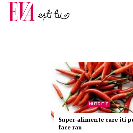
și 60 de ani. De ce te t
Carieră
pe măsură ce înaintez
Actualitate
NUTRITIE
Super-alimente care iti p
face rau