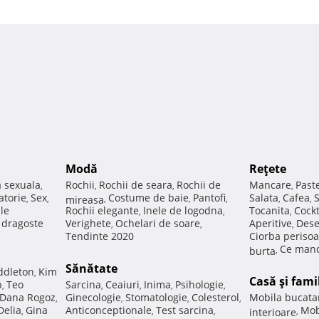
Modă
Reţete
a sexuala
Rochii
Rochii de seara
Rochii de
Mancare
Past
,
,
,
,
atorie
Sex
Costume de baie
Pantofi
Salata
Cafea
,
,
mireasa
,
,
,
,
,
ale
Rochii elegante
Inele de logodna
Tocanita
Cockt
,
,
,
e dragoste
Verighete
Ochelari de soare
Aperitive
Dese
,
,
,
Tendinte 2020
Ciorba perisoa
Ce manc
burta
,
Sănătate
ddleton
Kim
,
Casă şi fami
p
Teo
Sarcina
Ceaiuri
Inima
Psihologie
,
,
,
,
,
Dana Rogoz
Ginecologie
Stomatologie
Colesterol
Mobila bucata
,
,
,
,
Delia
Gina
Anticonceptionale
Test sarcina
Mob
,
,
,
interioare
,