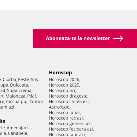
Aboneaza-te la newsletter
Horoscop
e
Ciorba
Peste
Sos
Horoscop 2026
,
,
,
,
,
Supa
Dulceata
Horoscop 2025
,
,
,
ail
Supa crema
Horoscop azi
,
,
,
rt
Maioneza
Pilaf
Horoscop dragoste
,
,
,
,
re
Ciorba pui
Ciorba
Horoscop chinezesc
,
,
,
am azi
Astrologie
,
Horoscop lunar
,
Horoscop rac azi
,
lie
Horoscop gemeni azi
,
rie
Amenajari
,
Horoscop fecioara azi
,
ila
Canapele
,
,
Horoscop taur azi
,