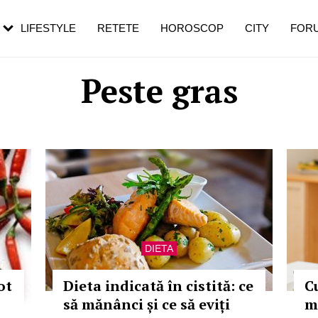
rezești mai des
Cât durează, cum te pregătești și cât
i în vârstă
de dureroasă este investigația
LIFESTYLE
RETETE
HOROSCOP
CITY
FOR
Peste gras
DIETA
ot
Dieta indicată în cistită: ce
C
să mănânci și ce să eviți
m