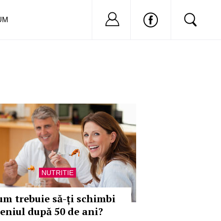
Nu ai cont?
Inregistreaza-
UM
NUTRITIE
um trebuie să-ți schimbi
eniul după 50 de ani?