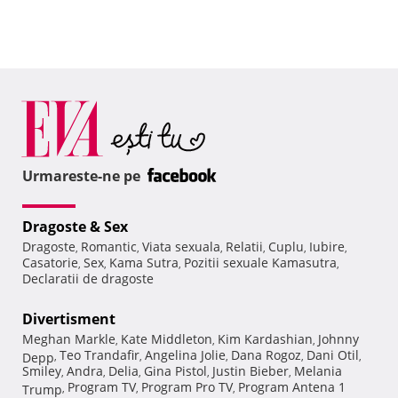
Urmareste-ne pe
Dragoste & Sex
Dragoste
Romantic
Viata sexuala
Relatii
Cuplu
Iubire
,
,
,
,
,
,
Casatorie
Sex
Kama Sutra
Pozitii sexuale Kamasutra
,
,
,
,
Declaratii de dragoste
Divertisment
Meghan Markle
Kate Middleton
Kim Kardashian
Johnny
,
,
,
Teo Trandafir
Angelina Jolie
Dana Rogoz
Dani Otil
Depp
,
,
,
,
,
Smiley
Andra
Delia
Gina Pistol
Justin Bieber
Melania
,
,
,
,
,
Program TV
Program Pro TV
Program Antena 1
Trump
,
,
,