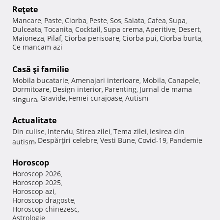
Reţete
Mancare
Paste
Ciorba
Peste
Sos
Salata
Cafea
Supa
,
,
,
,
,
,
,
,
Dulceata
Tocanita
Cocktail
Supa crema
Aperitive
Desert
,
,
,
,
,
,
Maioneza
Pilaf
Ciorba perisoare
Ciorba pui
Ciorba burta
,
,
,
,
,
Ce mancam azi
Casă şi familie
Mobila bucatarie
Amenajari interioare
Mobila
Canapele
,
,
,
,
Dormitoare
Design interior
Parenting
Jurnal de mama
,
,
,
Gravide
Femei curajoase
Autism
singura
,
,
,
Actualitate
Din culise
Interviu
Stirea zilei
Tema zilei
Iesirea din
,
,
,
,
Despărţiri celebre
Vesti Bune
Covid-19
Pandemie
autism
,
,
,
,
Horoscop
Horoscop 2026
,
Horoscop 2025
,
Horoscop azi
,
Horoscop dragoste
,
Horoscop chinezesc
,
Astrologie
,