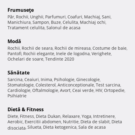
Frumuseţe
Păr
Rochii
Unghii
Parfumuri
Coafuri
Machiaj
Sani
,
,
,
,
,
,
,
Manichiura
Sampon
Buze
Celulita
Machiaj ochi
,
,
,
,
,
Tratament celulita
Salonul de acasa
,
Modă
Rochii
Rochii de seara
Rochii de mireasa
Costume de baie
,
,
,
,
Pantofi
Rochii elegante
Inele de logodna
Verighete
,
,
,
,
Ochelari de soare
Tendinte 2020
,
Sănătate
Sarcina
Ceaiuri
Inima
Psihologie
Ginecologie
,
,
,
,
,
Stomatologie
Colesterol
Anticonceptionale
Test sarcina
,
,
,
,
Cardiologie
Oftalmologie
Avort
Ceai verde
HIV
Ortopedie
,
,
,
,
,
,
Psihiatrie
Dietă & Fitness
Diete
Fitness
Dieta Dukan
Relaxare
Yoga
Intretinere
,
,
,
,
,
,
Aerobic
Exercitii abdomen
Nutritie
Dieta de slabit
Dieta
,
,
,
,
Silueta
Dieta ketogenica
Sala de acasa
disociata
,
,
,