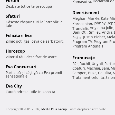
Forum
Declaratii d
Kamasutra
,
Dezbate tot ce te preocupă
Divertisment
Sfaturi
Meghan Markle
Kate Mi
,
Găseşte răspunsuri la întrebările
Johnny Dep
Kardashian
,
tale
Angelina Jolie
Trandafir
,
,
Dani Otil
Smiley
Andra
,
,
,
Felicitari Eva
Justin Bieber
Mela
Pistol
,
,
Zilnic poti gasi ceva de sarbatorit.
Program TV
Program Pro
,
Program Antena 1
Horoscop
Viitorul tău, descifrat de astre
Frumuseţe
Păr
Rochii
Unghii
Parfu
,
,
,
Eva Concursuri
Coafuri
Machiaj
Sani
Ma
,
,
,
Participă şi câştigă cu Eva premii
Sampon
Buze
Celulita
M
,
,
,
senzaţionale
Tratament celulita
Salon
,
Eva City
Caută adrese utile in zona ta
Copyright © 2001-2026,
iMedia Plus Group
. Toate drepturile rezervate