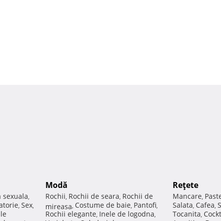
Modă
Reţete
a sexuala
Rochii
Rochii de seara
Rochii de
Mancare
Past
,
,
,
,
atorie
Sex
Costume de baie
Pantofi
Salata
Cafea
,
,
mireasa
,
,
,
,
,
ale
Rochii elegante
Inele de logodna
Tocanita
Cockt
,
,
,