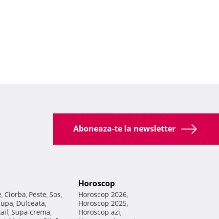
Aboneaza-te la newsletter
Horoscop
e
Ciorba
Peste
Sos
Horoscop 2026
,
,
,
,
,
Supa
Dulceata
Horoscop 2025
,
,
,
ail
Supa crema
Horoscop azi
,
,
,