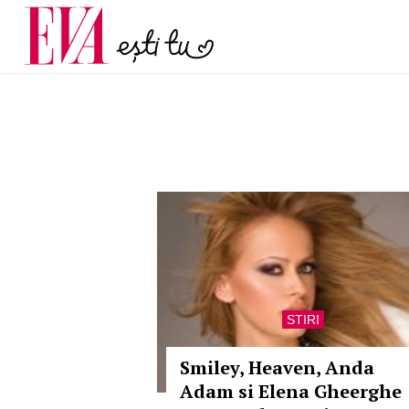
menopauză și când ar t
Carieră
la medic
Actualitate
STIRI
Smiley, Heaven, Anda
Adam si Elena Gheerghe