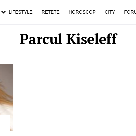
rebui să mergi
și 60 de ani. De ce te trezești mai des
pe măsură ce înaintezi în vârstă
LIFESTYLE
RETETE
HOROSCOP
CITY
FOR
Parcul Kiseleff