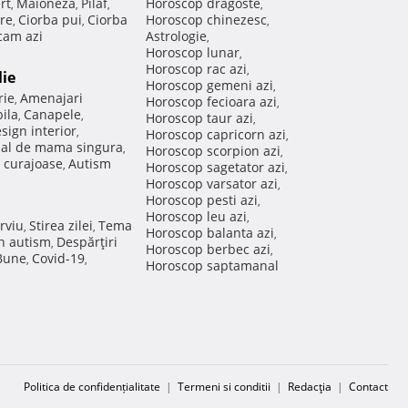
rt
Maioneza
Pilaf
Horoscop dragoste
,
,
,
,
re
Ciorba pui
Ciorba
Horoscop chinezesc
,
,
,
am azi
Astrologie
,
Horoscop lunar
,
Horoscop rac azi
,
lie
Horoscop gemeni azi
,
rie
Amenajari
,
Horoscop fecioara azi
,
ila
Canapele
,
,
Horoscop taur azi
,
sign interior
,
Horoscop capricorn azi
,
nal de mama singura
,
Horoscop scorpion azi
,
 curajoase
Autism
,
Horoscop sagetator azi
,
Horoscop varsator azi
,
Horoscop pesti azi
,
Horoscop leu azi
,
rviu
Stirea zilei
Tema
,
,
Horoscop balanta azi
,
in autism
Despărţiri
,
Horoscop berbec azi
,
 Bune
Covid-19
,
,
Horoscop saptamanal
Politica de confidențialitate
|
Termeni si conditii
|
Redacţia
|
Contact