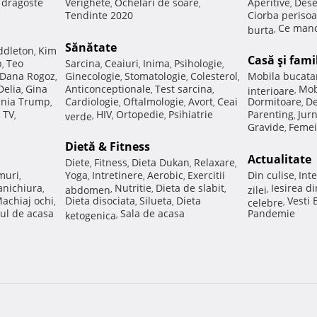
e dragoste
Verighete
Ochelari de soare
Aperitive
Dese
,
,
,
Tendinte 2020
Ciorba perisoa
Ce manc
burta
,
Sănătate
ddleton
Kim
,
Casă şi fami
p
Teo
Sarcina
Ceaiuri
Inima
Psihologie
,
,
,
,
,
Dana Rogoz
Ginecologie
Stomatologie
Colesterol
Mobila bucata
,
,
,
,
Delia
Gina
Anticonceptionale
Test sarcina
Mob
,
,
,
interioare
,
nia Trump
Cardiologie
Oftalmologie
Avort
Ceai
Dormitoare
De
,
,
,
,
,
 TV
HIV
Ortopedie
Psihiatrie
Parenting
Jur
,
verde
,
,
,
,
Gravide
Femei
,
Dietă & Fitness
Actualitate
Diete
Fitness
Dieta Dukan
Relaxare
,
,
,
,
muri
Yoga
Intretinere
Aerobic
Exercitii
Din culise
Inte
,
,
,
,
,
nichiura
Nutritie
Dieta de slabit
Iesirea d
,
abdomen
,
,
,
zilei
,
achiaj ochi
Dieta disociata
Silueta
Dieta
Vesti
,
,
,
celebre
,
ul de acasa
Sala de acasa
Pandemie
ketogenica
,