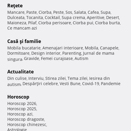
Reţete
Mancare
Paste
Ciorba
Peste
Sos
Salata
Cafea
Supa
,
,
,
,
,
,
,
,
Dulceata
Tocanita
Cocktail
Supa crema
Aperitive
Desert
,
,
,
,
,
,
Maioneza
Pilaf
Ciorba perisoare
Ciorba pui
Ciorba burta
,
,
,
,
,
Ce mancam azi
Casă şi familie
Mobila bucatarie
Amenajari interioare
Mobila
Canapele
,
,
,
,
Dormitoare
Design interior
Parenting
Jurnal de mama
,
,
,
Gravide
Femei curajoase
Autism
singura
,
,
,
Actualitate
Din culise
Interviu
Stirea zilei
Tema zilei
Iesirea din
,
,
,
,
Despărţiri celebre
Vesti Bune
Covid-19
Pandemie
autism
,
,
,
,
Horoscop
Horoscop 2026
,
Horoscop 2025
,
Horoscop azi
,
Horoscop dragoste
,
Horoscop chinezesc
,
Astrologie
,