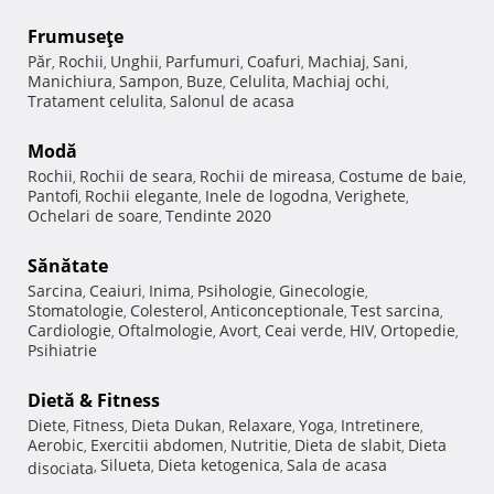
Frumuseţe
Păr
Rochii
Unghii
Parfumuri
Coafuri
Machiaj
Sani
,
,
,
,
,
,
,
Manichiura
Sampon
Buze
Celulita
Machiaj ochi
,
,
,
,
,
Tratament celulita
Salonul de acasa
,
Modă
Rochii
Rochii de seara
Rochii de mireasa
Costume de baie
,
,
,
,
Pantofi
Rochii elegante
Inele de logodna
Verighete
,
,
,
,
Ochelari de soare
Tendinte 2020
,
Sănătate
Sarcina
Ceaiuri
Inima
Psihologie
Ginecologie
,
,
,
,
,
Stomatologie
Colesterol
Anticonceptionale
Test sarcina
,
,
,
,
Cardiologie
Oftalmologie
Avort
Ceai verde
HIV
Ortopedie
,
,
,
,
,
,
Psihiatrie
Dietă & Fitness
Diete
Fitness
Dieta Dukan
Relaxare
Yoga
Intretinere
,
,
,
,
,
,
Aerobic
Exercitii abdomen
Nutritie
Dieta de slabit
Dieta
,
,
,
,
Silueta
Dieta ketogenica
Sala de acasa
disociata
,
,
,