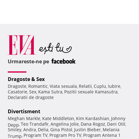
Urmareste-ne pe
Dragoste & Sex
Dragoste
Romantic
Viata sexuala
Relatii
Cuplu
Iubire
,
,
,
,
,
,
Casatorie
Sex
Kama Sutra
Pozitii sexuale Kamasutra
,
,
,
,
Declaratii de dragoste
Divertisment
Meghan Markle
Kate Middleton
Kim Kardashian
Johnny
,
,
,
Teo Trandafir
Angelina Jolie
Dana Rogoz
Dani Otil
Depp
,
,
,
,
,
Smiley
Andra
Delia
Gina Pistol
Justin Bieber
Melania
,
,
,
,
,
Program TV
Program Pro TV
Program Antena 1
Trump
,
,
,