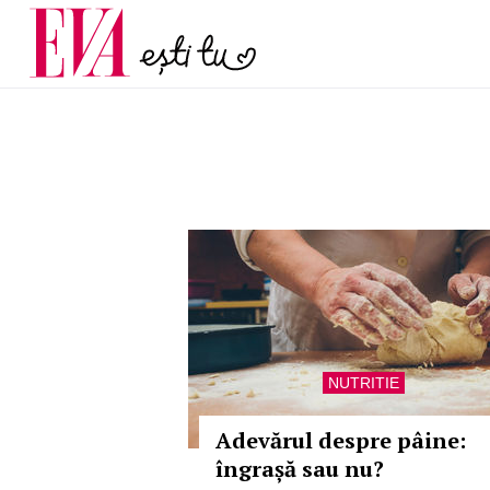
menopauză și când ar t
Carieră
la medic
Actualitate
NUTRITIE
Adevărul despre pâine:
îngrașă sau nu?