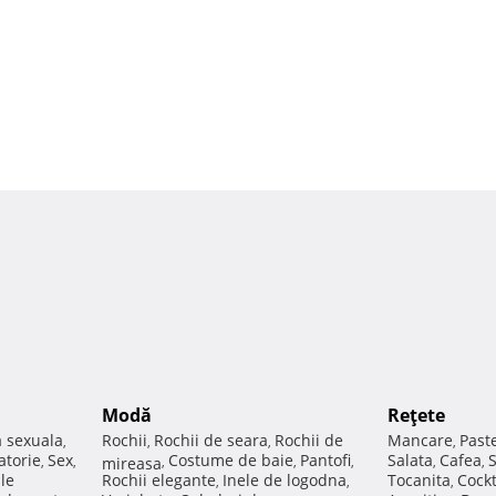
Modă
Reţete
a sexuala
Rochii
Rochii de seara
Rochii de
Mancare
Past
,
,
,
,
atorie
Sex
Costume de baie
Pantofi
Salata
Cafea
,
,
mireasa
,
,
,
,
,
ale
Rochii elegante
Inele de logodna
Tocanita
Cockt
,
,
,