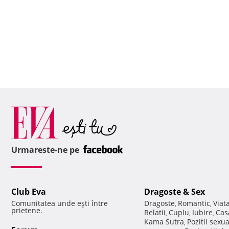
Urmareste-ne pe
Club Eva
Dragoste & Sex
Comunitatea unde eşti între
Dragoste
Romantic
Viat
,
,
prietene.
Relatii
Cuplu
Iubire
Cas
,
,
,
Kama Sutra
Pozitii sexu
,