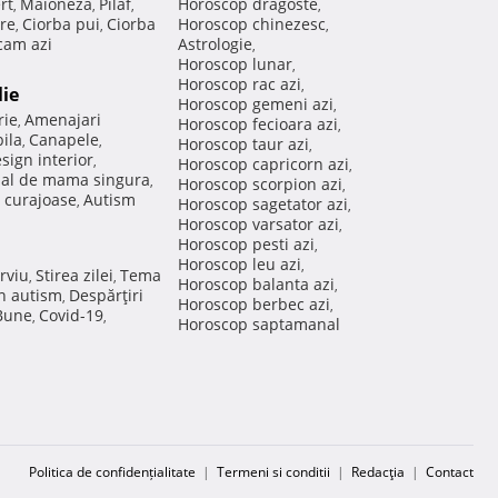
rt
Maioneza
Pilaf
Horoscop dragoste
,
,
,
,
re
Ciorba pui
Ciorba
Horoscop chinezesc
,
,
,
am azi
Astrologie
,
Horoscop lunar
,
Horoscop rac azi
,
lie
Horoscop gemeni azi
,
rie
Amenajari
,
Horoscop fecioara azi
,
ila
Canapele
,
,
Horoscop taur azi
,
sign interior
,
Horoscop capricorn azi
,
nal de mama singura
,
Horoscop scorpion azi
,
 curajoase
Autism
,
Horoscop sagetator azi
,
Horoscop varsator azi
,
Horoscop pesti azi
,
Horoscop leu azi
,
rviu
Stirea zilei
Tema
,
,
Horoscop balanta azi
,
in autism
Despărţiri
,
Horoscop berbec azi
,
 Bune
Covid-19
,
,
Horoscop saptamanal
Politica de confidențialitate
|
Termeni si conditii
|
Redacţia
|
Contact