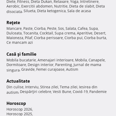
Diete
Fitness
Dieta Dukan
Relaxare
Yoga
Intretinere
,
,
,
,
,
,
Aerobic
Exercitii abdomen
Nutritie
Dieta de slabit
Dieta
,
,
,
,
Silueta
Dieta ketogenica
Sala de acasa
disociata
,
,
,
Reţete
Mancare
Paste
Ciorba
Peste
Sos
Salata
Cafea
Supa
,
,
,
,
,
,
,
,
Dulceata
Tocanita
Cocktail
Supa crema
Aperitive
Desert
,
,
,
,
,
,
Maioneza
Pilaf
Ciorba perisoare
Ciorba pui
Ciorba burta
,
,
,
,
,
Ce mancam azi
Casă şi familie
Mobila bucatarie
Amenajari interioare
Mobila
Canapele
,
,
,
,
Dormitoare
Design interior
Parenting
Jurnal de mama
,
,
,
Gravide
Femei curajoase
Autism
singura
,
,
,
Actualitate
Din culise
Interviu
Stirea zilei
Tema zilei
Iesirea din
,
,
,
,
Despărţiri celebre
Vesti Bune
Covid-19
Pandemie
autism
,
,
,
,
Horoscop
Horoscop 2026
,
Horoscop 2025
,