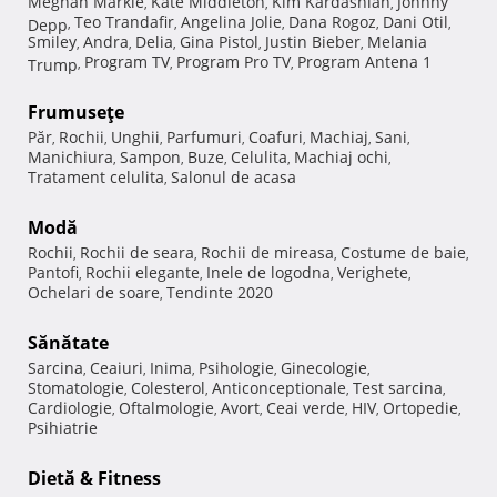
Meghan Markle
Kate Middleton
Kim Kardashian
Johnny
,
,
,
Teo Trandafir
Angelina Jolie
Dana Rogoz
Dani Otil
Depp
,
,
,
,
,
Smiley
Andra
Delia
Gina Pistol
Justin Bieber
Melania
,
,
,
,
,
Program TV
Program Pro TV
Program Antena 1
Trump
,
,
,
Frumuseţe
Păr
Rochii
Unghii
Parfumuri
Coafuri
Machiaj
Sani
,
,
,
,
,
,
,
Manichiura
Sampon
Buze
Celulita
Machiaj ochi
,
,
,
,
,
Tratament celulita
Salonul de acasa
,
Modă
Rochii
Rochii de seara
Rochii de mireasa
Costume de baie
,
,
,
,
Pantofi
Rochii elegante
Inele de logodna
Verighete
,
,
,
,
Ochelari de soare
Tendinte 2020
,
Sănătate
Sarcina
Ceaiuri
Inima
Psihologie
Ginecologie
,
,
,
,
,
Stomatologie
Colesterol
Anticonceptionale
Test sarcina
,
,
,
,
Cardiologie
Oftalmologie
Avort
Ceai verde
HIV
Ortopedie
,
,
,
,
,
,
Psihiatrie
Dietă & Fitness