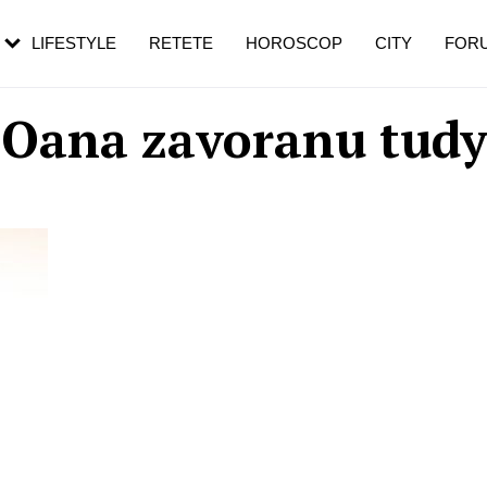
rezești mai des
Cât durează, cum te pregătești și cât
i în vârstă
de dureroasă este investigația
LIFESTYLE
RETETE
HOROSCOP
CITY
FOR
Oana zavoranu tudy