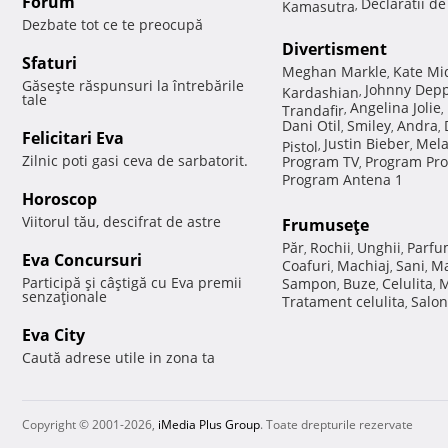
Forum
Declaratii d
Kamasutra
,
Dezbate tot ce te preocupă
Divertisment
Sfaturi
Meghan Markle
Kate Mi
,
Găseşte răspunsuri la întrebările
Johnny Dep
Kardashian
,
tale
Angelina Jolie
Trandafir
,
,
Dani Otil
Smiley
Andra
,
,
,
Felicitari Eva
Justin Bieber
Mela
Pistol
,
,
Zilnic poti gasi ceva de sarbatorit.
Program TV
Program Pro
,
Program Antena 1
Horoscop
Viitorul tău, descifrat de astre
Frumuseţe
Păr
Rochii
Unghii
Parfu
,
,
,
Eva Concursuri
Coafuri
Machiaj
Sani
Ma
,
,
,
Participă şi câştigă cu Eva premii
Sampon
Buze
Celulita
M
,
,
,
senzaţionale
Tratament celulita
Salon
,
Eva City
Caută adrese utile in zona ta
Copyright © 2001-2026,
iMedia Plus Group
. Toate drepturile rezervate