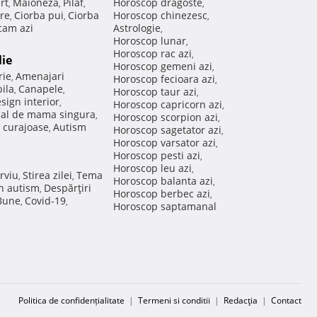
rt
Maioneza
Pilaf
Horoscop dragoste
,
,
,
,
re
Ciorba pui
Ciorba
Horoscop chinezesc
,
,
,
am azi
Astrologie
,
Horoscop lunar
,
Horoscop rac azi
,
lie
Horoscop gemeni azi
,
rie
Amenajari
,
Horoscop fecioara azi
,
ila
Canapele
,
,
Horoscop taur azi
,
sign interior
,
Horoscop capricorn azi
,
nal de mama singura
,
Horoscop scorpion azi
,
 curajoase
Autism
,
Horoscop sagetator azi
,
Horoscop varsator azi
,
Horoscop pesti azi
,
Horoscop leu azi
,
rviu
Stirea zilei
Tema
,
,
Horoscop balanta azi
,
in autism
Despărţiri
,
Horoscop berbec azi
,
 Bune
Covid-19
,
,
Horoscop saptamanal
Politica de confidențialitate
|
Termeni si conditii
|
Redacţia
|
Contact