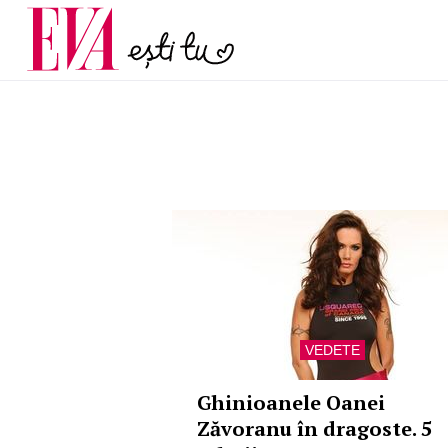
și 60 de ani. De ce te t
Carieră
pe măsură ce înaintez
Actualitate
VEDETE
Ghinioanele Oanei
Zăvoranu în dragoste. 5