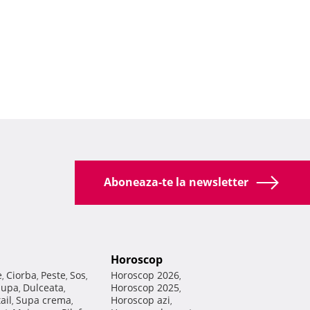
Aboneaza-te la newsletter
Horoscop
e
Ciorba
Peste
Sos
Horoscop 2026
,
,
,
,
,
Supa
Dulceata
Horoscop 2025
,
,
,
ail
Supa crema
Horoscop azi
,
,
,