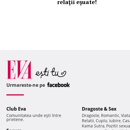
relaţii eşuate!
Urmareste-ne pe
Club Eva
Dragoste & Sex
Comunitatea unde eşti între
Dragoste
Romantic
Viat
,
,
prietene.
Relatii
Cuplu
Iubire
Cas
,
,
,
Kama Sutra
Pozitii sexu
,