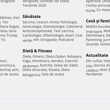
e dragoste
Verighete
Ochelari de soare
Aperitive
Dese
,
,
,
Tendinte 2020
Ciorba perisoa
Ce manc
burta
,
Sănătate
ddleton
Kim
,
Casă şi fami
p
Teo
Sarcina
Ceaiuri
Inima
Psihologie
,
,
,
,
,
Dana Rogoz
Ginecologie
Stomatologie
Colesterol
Mobila bucata
,
,
,
,
Delia
Gina
Anticonceptionale
Test sarcina
Mob
,
,
,
interioare
,
nia Trump
Cardiologie
Oftalmologie
Avort
Ceai
Dormitoare
De
,
,
,
,
,
 TV
HIV
Ortopedie
Psihiatrie
Parenting
Jur
,
verde
,
,
,
,
Gravide
Femei
,
Dietă & Fitness
Actualitate
Diete
Fitness
Dieta Dukan
Relaxare
,
,
,
,
muri
Yoga
Intretinere
Aerobic
Exercitii
Din culise
Inte
,
,
,
,
,
nichiura
Nutritie
Dieta de slabit
Iesirea d
,
abdomen
,
,
,
zilei
,
achiaj ochi
Dieta disociata
Silueta
Dieta
Vesti
,
,
,
celebre
,
ul de acasa
Sala de acasa
Pandemie
ketogenica
,