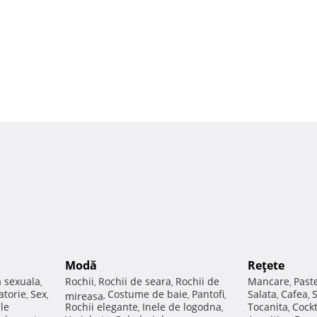
Modă
Reţete
a sexuala
Rochii
Rochii de seara
Rochii de
Mancare
Past
,
,
,
,
atorie
Sex
Costume de baie
Pantofi
Salata
Cafea
,
,
mireasa
,
,
,
,
,
ale
Rochii elegante
Inele de logodna
Tocanita
Cockt
,
,
,