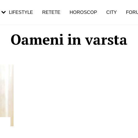
rebui să mergi
și 60 de ani. De ce te trezești mai des
pe măsură ce înaintezi în vârstă
LIFESTYLE
RETETE
HOROSCOP
CITY
FOR
Oameni in varsta