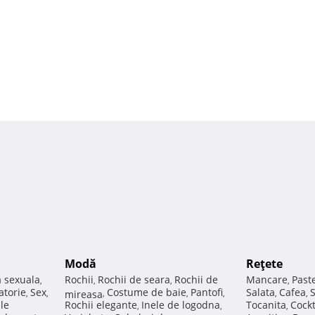
Modă
Reţete
a sexuala
Rochii
Rochii de seara
Rochii de
Mancare
Past
,
,
,
,
atorie
Sex
Costume de baie
Pantofi
Salata
Cafea
,
,
mireasa
,
,
,
,
,
ale
Rochii elegante
Inele de logodna
Tocanita
Cockt
,
,
,