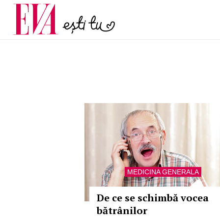
menopauză și când ar t
Carieră
la medic
Actualitate
MEDICINA GENERALA
De ce se schimbă vocea
bătrânilor