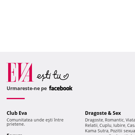
Urmareste-ne pe
Club Eva
Dragoste & Sex
Comunitatea unde eşti între
Dragoste
Romantic
Viat
,
,
prietene.
Relatii
Cuplu
Iubire
Cas
,
,
,
Kama Sutra
Pozitii sexu
,