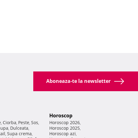
Aboneaza-te la newsletter
Horoscop
e
Ciorba
Peste
Sos
Horoscop 2026
,
,
,
,
,
Supa
Dulceata
Horoscop 2025
,
,
,
ail
Supa crema
Horoscop azi
,
,
,