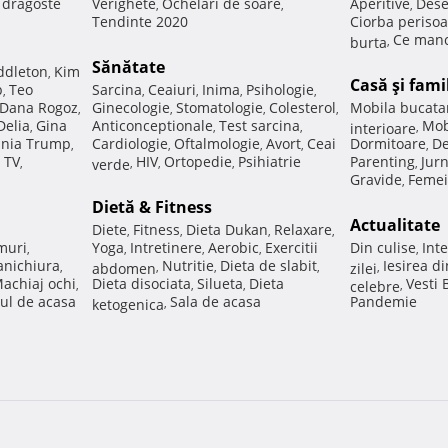
e dragoste
Verighete
Ochelari de soare
Aperitive
Dese
,
,
,
Tendinte 2020
Ciorba perisoa
Ce manc
burta
,
Sănătate
ddleton
Kim
,
Casă şi fami
p
Teo
Sarcina
Ceaiuri
Inima
Psihologie
,
,
,
,
,
Dana Rogoz
Ginecologie
Stomatologie
Colesterol
Mobila bucata
,
,
,
,
Delia
Gina
Anticonceptionale
Test sarcina
Mob
,
,
,
interioare
,
nia Trump
Cardiologie
Oftalmologie
Avort
Ceai
Dormitoare
De
,
,
,
,
,
 TV
HIV
Ortopedie
Psihiatrie
Parenting
Jur
,
verde
,
,
,
,
Gravide
Femei
,
Dietă & Fitness
Actualitate
Diete
Fitness
Dieta Dukan
Relaxare
,
,
,
,
muri
Yoga
Intretinere
Aerobic
Exercitii
Din culise
Inte
,
,
,
,
,
nichiura
Nutritie
Dieta de slabit
Iesirea d
,
abdomen
,
,
,
zilei
,
achiaj ochi
Dieta disociata
Silueta
Dieta
Vesti
,
,
,
celebre
,
ul de acasa
Sala de acasa
Pandemie
ketogenica
,