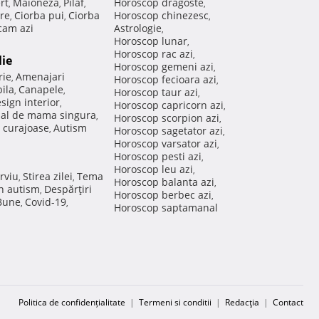
rt
Maioneza
Pilaf
Horoscop dragoste
,
,
,
,
re
Ciorba pui
Ciorba
Horoscop chinezesc
,
,
,
am azi
Astrologie
,
Horoscop lunar
,
Horoscop rac azi
,
lie
Horoscop gemeni azi
,
rie
Amenajari
,
Horoscop fecioara azi
,
ila
Canapele
,
,
Horoscop taur azi
,
sign interior
,
Horoscop capricorn azi
,
nal de mama singura
,
Horoscop scorpion azi
,
 curajoase
Autism
,
Horoscop sagetator azi
,
Horoscop varsator azi
,
Horoscop pesti azi
,
Horoscop leu azi
,
rviu
Stirea zilei
Tema
,
,
Horoscop balanta azi
,
in autism
Despărţiri
,
Horoscop berbec azi
,
 Bune
Covid-19
,
,
Horoscop saptamanal
Politica de confidențialitate
|
Termeni si conditii
|
Redacţia
|
Contact