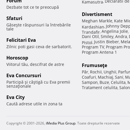
Forum
Declaratii d
Kamasutra
,
Dezbate tot ce te preocupă
Divertisment
Sfaturi
Meghan Markle
Kate Mi
,
Găseşte răspunsuri la întrebările
Johnny Dep
Kardashian
,
tale
Angelina Jolie
Trandafir
,
,
Dani Otil
Smiley
Andra
,
,
,
Felicitari Eva
Justin Bieber
Mela
Pistol
,
,
Zilnic poti gasi ceva de sarbatorit.
Program TV
Program Pro
,
Program Antena 1
Horoscop
Viitorul tău, descifrat de astre
Frumuseţe
Păr
Rochii
Unghii
Parfu
,
,
,
Eva Concursuri
Coafuri
Machiaj
Sani
Ma
,
,
,
Participă şi câştigă cu Eva premii
Sampon
Buze
Celulita
M
,
,
,
senzaţionale
Tratament celulita
Salon
,
Eva City
Caută adrese utile in zona ta
Copyright © 2001-2026,
iMedia Plus Group
. Toate drepturile rezervate