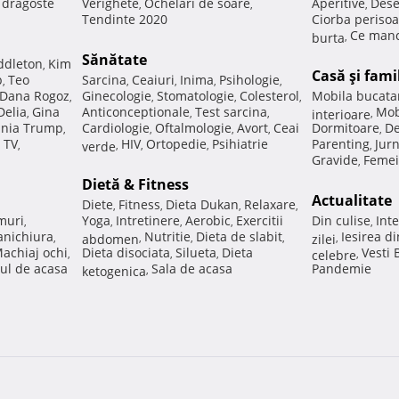
e dragoste
Verighete
Ochelari de soare
Aperitive
Dese
,
,
,
Tendinte 2020
Ciorba perisoa
Ce manc
burta
,
Sănătate
ddleton
Kim
,
Casă şi fami
p
Teo
Sarcina
Ceaiuri
Inima
Psihologie
,
,
,
,
,
Dana Rogoz
Ginecologie
Stomatologie
Colesterol
Mobila bucata
,
,
,
,
Delia
Gina
Anticonceptionale
Test sarcina
Mob
,
,
,
interioare
,
nia Trump
Cardiologie
Oftalmologie
Avort
Ceai
Dormitoare
De
,
,
,
,
,
 TV
HIV
Ortopedie
Psihiatrie
Parenting
Jur
,
verde
,
,
,
,
Gravide
Femei
,
Dietă & Fitness
Actualitate
Diete
Fitness
Dieta Dukan
Relaxare
,
,
,
,
muri
Yoga
Intretinere
Aerobic
Exercitii
Din culise
Inte
,
,
,
,
,
nichiura
Nutritie
Dieta de slabit
Iesirea d
,
abdomen
,
,
,
zilei
,
achiaj ochi
Dieta disociata
Silueta
Dieta
Vesti
,
,
,
celebre
,
ul de acasa
Sala de acasa
Pandemie
ketogenica
,