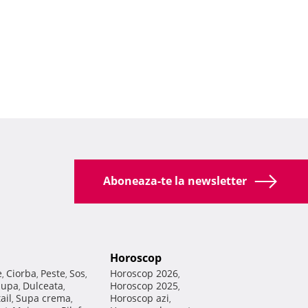
Aboneaza-te la newsletter
Horoscop
e
Ciorba
Peste
Sos
Horoscop 2026
,
,
,
,
,
Supa
Dulceata
Horoscop 2025
,
,
,
ail
Supa crema
Horoscop azi
,
,
,