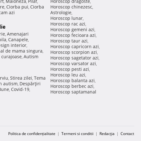
rt
Maioneza
Pilaf
Horoscop dragoste
,
,
,
,
re
Ciorba pui
Ciorba
Horoscop chinezesc
,
,
,
am azi
Astrologie
,
Horoscop lunar
,
Horoscop rac azi
,
lie
Horoscop gemeni azi
,
rie
Amenajari
,
Horoscop fecioara azi
,
ila
Canapele
,
,
Horoscop taur azi
,
sign interior
,
Horoscop capricorn azi
,
nal de mama singura
,
Horoscop scorpion azi
,
 curajoase
Autism
,
Horoscop sagetator azi
,
Horoscop varsator azi
,
Horoscop pesti azi
,
Horoscop leu azi
,
rviu
Stirea zilei
Tema
,
,
Horoscop balanta azi
,
in autism
Despărţiri
,
Horoscop berbec azi
,
 Bune
Covid-19
,
,
Horoscop saptamanal
Politica de confidențialitate
|
Termeni si conditii
|
Redacţia
|
Contact