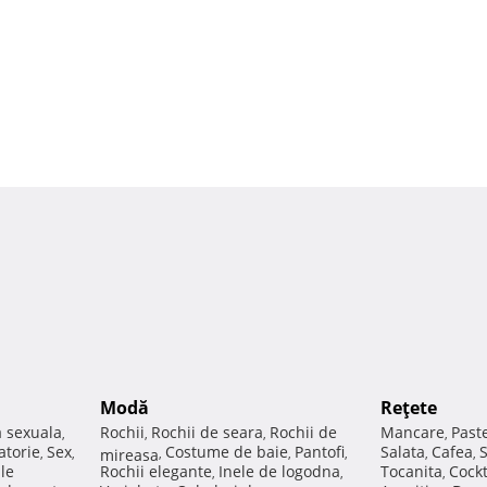
Modă
Reţete
a sexuala
Rochii
Rochii de seara
Rochii de
Mancare
Past
,
,
,
,
atorie
Sex
Costume de baie
Pantofi
Salata
Cafea
,
,
mireasa
,
,
,
,
,
ale
Rochii elegante
Inele de logodna
Tocanita
Cockt
,
,
,