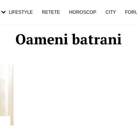
rezești mai des
Cât durează, cum te pregătești și cât
i în vârstă
de dureroasă este investigația
LIFESTYLE
RETETE
HOROSCOP
CITY
FOR
Oameni batrani