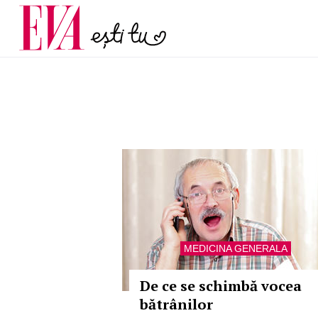
și 60 de ani. De ce te t
Carieră
pe măsură ce înaintez
Actualitate
MEDICINA GENERALA
De ce se schimbă vocea
bătrânilor