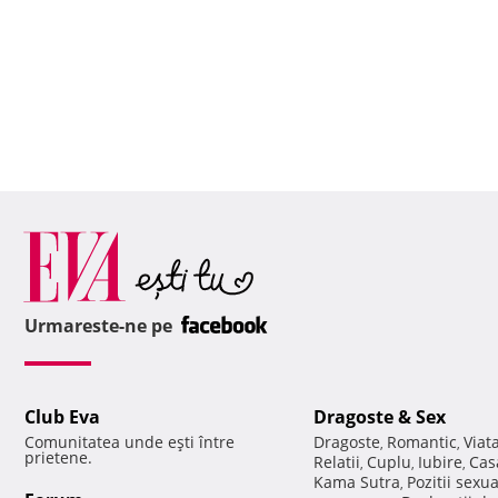
Urmareste-ne pe
Club Eva
Dragoste & Sex
Comunitatea unde eşti între
Dragoste
Romantic
Viat
,
,
prietene.
Relatii
Cuplu
Iubire
Cas
,
,
,
Kama Sutra
Pozitii sexu
,