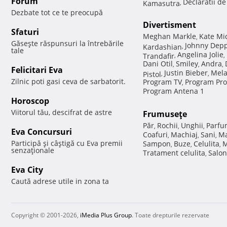
Forum
Declaratii d
Kamasutra
,
Dezbate tot ce te preocupă
Divertisment
Sfaturi
Meghan Markle
Kate Mi
,
Găseşte răspunsuri la întrebările
Johnny Dep
Kardashian
,
tale
Angelina Jolie
Trandafir
,
,
Dani Otil
Smiley
Andra
,
,
,
Felicitari Eva
Justin Bieber
Mela
Pistol
,
,
Zilnic poti gasi ceva de sarbatorit.
Program TV
Program Pro
,
Program Antena 1
Horoscop
Viitorul tău, descifrat de astre
Frumuseţe
Păr
Rochii
Unghii
Parfu
,
,
,
Eva Concursuri
Coafuri
Machiaj
Sani
Ma
,
,
,
Participă şi câştigă cu Eva premii
Sampon
Buze
Celulita
M
,
,
,
senzaţionale
Tratament celulita
Salon
,
Eva City
Caută adrese utile in zona ta
Copyright © 2001-2026,
iMedia Plus Group
. Toate drepturile rezervate