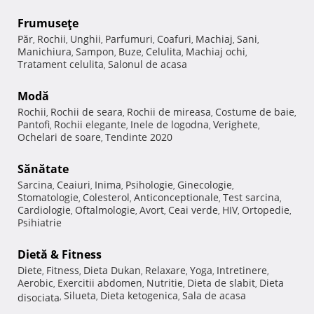
Frumuseţe
Păr
Rochii
Unghii
Parfumuri
Coafuri
Machiaj
Sani
,
,
,
,
,
,
,
Manichiura
Sampon
Buze
Celulita
Machiaj ochi
,
,
,
,
,
Tratament celulita
Salonul de acasa
,
Modă
Rochii
Rochii de seara
Rochii de mireasa
Costume de baie
,
,
,
,
Pantofi
Rochii elegante
Inele de logodna
Verighete
,
,
,
,
Ochelari de soare
Tendinte 2020
,
Sănătate
Sarcina
Ceaiuri
Inima
Psihologie
Ginecologie
,
,
,
,
,
Stomatologie
Colesterol
Anticonceptionale
Test sarcina
,
,
,
,
Cardiologie
Oftalmologie
Avort
Ceai verde
HIV
Ortopedie
,
,
,
,
,
,
Psihiatrie
Dietă & Fitness
Diete
Fitness
Dieta Dukan
Relaxare
Yoga
Intretinere
,
,
,
,
,
,
Aerobic
Exercitii abdomen
Nutritie
Dieta de slabit
Dieta
,
,
,
,
Silueta
Dieta ketogenica
Sala de acasa
disociata
,
,
,