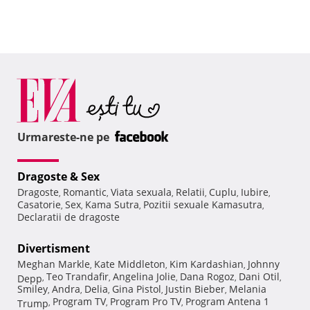
Urmareste-ne pe
Dragoste & Sex
Dragoste
Romantic
Viata sexuala
Relatii
Cuplu
Iubire
,
,
,
,
,
,
Casatorie
Sex
Kama Sutra
Pozitii sexuale Kamasutra
,
,
,
,
Declaratii de dragoste
Divertisment
Meghan Markle
Kate Middleton
Kim Kardashian
Johnny
,
,
,
Teo Trandafir
Angelina Jolie
Dana Rogoz
Dani Otil
Depp
,
,
,
,
,
Smiley
Andra
Delia
Gina Pistol
Justin Bieber
Melania
,
,
,
,
,
Program TV
Program Pro TV
Program Antena 1
Trump
,
,
,