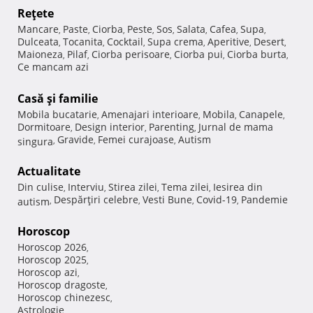
Reţete
Mancare
Paste
Ciorba
Peste
Sos
Salata
Cafea
Supa
,
,
,
,
,
,
,
,
Dulceata
Tocanita
Cocktail
Supa crema
Aperitive
Desert
,
,
,
,
,
,
Maioneza
Pilaf
Ciorba perisoare
Ciorba pui
Ciorba burta
,
,
,
,
,
Ce mancam azi
Casă şi familie
Mobila bucatarie
Amenajari interioare
Mobila
Canapele
,
,
,
,
Dormitoare
Design interior
Parenting
Jurnal de mama
,
,
,
Gravide
Femei curajoase
Autism
singura
,
,
,
Actualitate
Din culise
Interviu
Stirea zilei
Tema zilei
Iesirea din
,
,
,
,
Despărţiri celebre
Vesti Bune
Covid-19
Pandemie
autism
,
,
,
,
Horoscop
Horoscop 2026
,
Horoscop 2025
,
Horoscop azi
,
Horoscop dragoste
,
Horoscop chinezesc
,
Astrologie
,