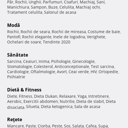
Păr
Rochii
Unghii
Parfumuri
Coafuri
Machiaj
Sani
,
,
,
,
,
,
,
Manichiura
Sampon
Buze
Celulita
Machiaj ochi
,
,
,
,
,
Tratament celulita
Salonul de acasa
,
Modă
Rochii
Rochii de seara
Rochii de mireasa
Costume de baie
,
,
,
,
Pantofi
Rochii elegante
Inele de logodna
Verighete
,
,
,
,
Ochelari de soare
Tendinte 2020
,
Sănătate
Sarcina
Ceaiuri
Inima
Psihologie
Ginecologie
,
,
,
,
,
Stomatologie
Colesterol
Anticonceptionale
Test sarcina
,
,
,
,
Cardiologie
Oftalmologie
Avort
Ceai verde
HIV
Ortopedie
,
,
,
,
,
,
Psihiatrie
Dietă & Fitness
Diete
Fitness
Dieta Dukan
Relaxare
Yoga
Intretinere
,
,
,
,
,
,
Aerobic
Exercitii abdomen
Nutritie
Dieta de slabit
Dieta
,
,
,
,
Silueta
Dieta ketogenica
Sala de acasa
disociata
,
,
,
Reţete
Mancare
Paste
Ciorba
Peste
Sos
Salata
Cafea
Supa
,
,
,
,
,
,
,
,