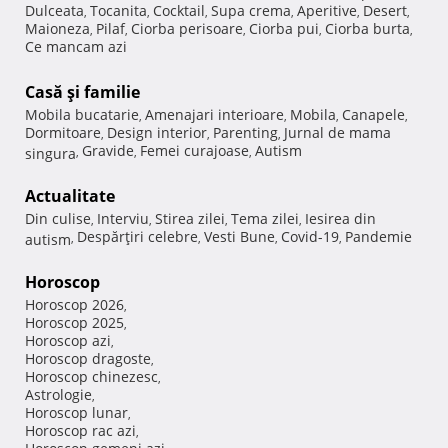
Dulceata
Tocanita
Cocktail
Supa crema
Aperitive
Desert
,
,
,
,
,
,
Maioneza
Pilaf
Ciorba perisoare
Ciorba pui
Ciorba burta
,
,
,
,
,
Ce mancam azi
Casă şi familie
Mobila bucatarie
Amenajari interioare
Mobila
Canapele
,
,
,
,
Dormitoare
Design interior
Parenting
Jurnal de mama
,
,
,
Gravide
Femei curajoase
Autism
singura
,
,
,
Actualitate
Din culise
Interviu
Stirea zilei
Tema zilei
Iesirea din
,
,
,
,
Despărţiri celebre
Vesti Bune
Covid-19
Pandemie
autism
,
,
,
,
Horoscop
Horoscop 2026
,
Horoscop 2025
,
Horoscop azi
,
Horoscop dragoste
,
Horoscop chinezesc
,
Astrologie
,
Horoscop lunar
,
Horoscop rac azi
,