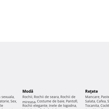
Modă
Reţete
a sexuala
Rochii
Rochii de seara
Rochii de
Mancare
Past
,
,
,
,
atorie
Sex
Costume de baie
Pantofi
Salata
Cafea
,
,
mireasa
,
,
,
,
,
ale
Rochii elegante
Inele de logodna
Tocanita
Cockt
,
,
,