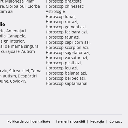
rt
Maioneza
Pilaf
Horoscop dragoste
,
,
,
,
re
Ciorba pui
Ciorba
Horoscop chinezesc
,
,
,
am azi
Astrologie
,
Horoscop lunar
,
Horoscop rac azi
,
lie
Horoscop gemeni azi
,
rie
Amenajari
,
Horoscop fecioara azi
,
ila
Canapele
,
,
Horoscop taur azi
,
sign interior
,
Horoscop capricorn azi
,
nal de mama singura
,
Horoscop scorpion azi
,
 curajoase
Autism
,
Horoscop sagetator azi
,
Horoscop varsator azi
,
Horoscop pesti azi
,
Horoscop leu azi
,
rviu
Stirea zilei
Tema
,
,
Horoscop balanta azi
,
in autism
Despărţiri
,
Horoscop berbec azi
,
 Bune
Covid-19
,
,
Horoscop saptamanal
Politica de confidențialitate
|
Termeni si conditii
|
Redacţia
|
Contact