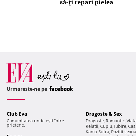
să-ţi repari pielea
Urmareste-ne pe
Club Eva
Dragoste & Sex
Comunitatea unde eşti între
Dragoste
Romantic
Viat
,
,
prietene.
Relatii
Cuplu
Iubire
Cas
,
,
,
Kama Sutra
Pozitii sexu
,