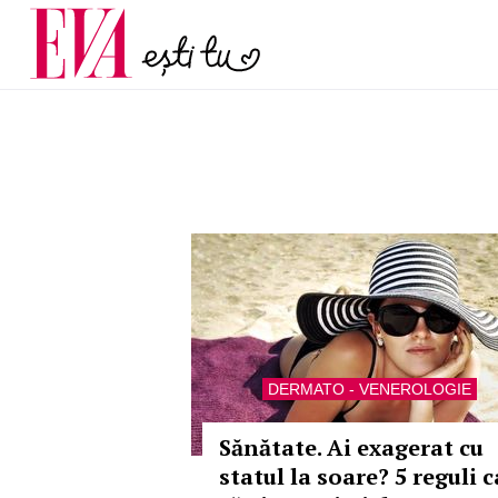
și 60 de ani. De ce te t
Carieră
pe măsură ce înaintez
Actualitate
DERMATO - VENEROLOGIE
Sănătate. Ai exagerat cu
statul la soare? 5 reguli c