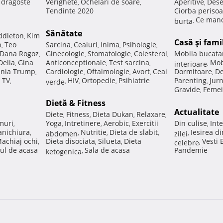
e dragoste
Verighete
Ochelari de soare
Aperitive
Dese
,
,
,
Tendinte 2020
Ciorba perisoa
Ce manc
burta
,
Sănătate
ddleton
Kim
,
Casă şi fami
p
Teo
Sarcina
Ceaiuri
Inima
Psihologie
,
,
,
,
,
Dana Rogoz
Ginecologie
Stomatologie
Colesterol
Mobila bucata
,
,
,
,
Delia
Gina
Anticonceptionale
Test sarcina
Mob
,
,
,
interioare
,
nia Trump
Cardiologie
Oftalmologie
Avort
Ceai
Dormitoare
De
,
,
,
,
,
 TV
HIV
Ortopedie
Psihiatrie
Parenting
Jur
,
verde
,
,
,
,
Gravide
Femei
,
Dietă & Fitness
Actualitate
Diete
Fitness
Dieta Dukan
Relaxare
,
,
,
,
muri
Yoga
Intretinere
Aerobic
Exercitii
Din culise
Inte
,
,
,
,
,
nichiura
Nutritie
Dieta de slabit
Iesirea d
,
abdomen
,
,
,
zilei
,
achiaj ochi
Dieta disociata
Silueta
Dieta
Vesti
,
,
,
celebre
,
ul de acasa
Sala de acasa
Pandemie
ketogenica
,