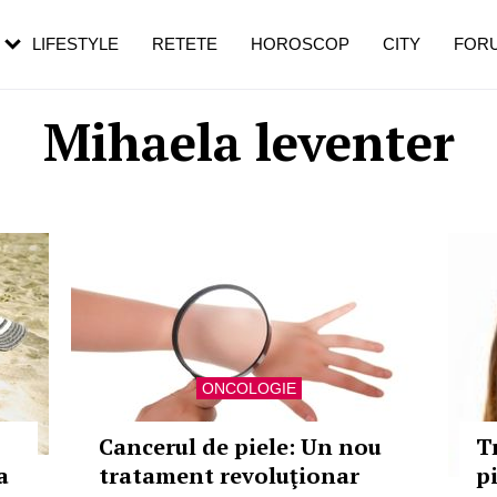
rezești mai des
Cât durează, cum te pregătești și cât
i în vârstă
de dureroasă este investigația
LIFESTYLE
RETETE
HOROSCOP
CITY
FOR
Mihaela leventer
ONCOLOGIE
Cancerul de piele: Un nou
T
a
tratament revoluţionar
p