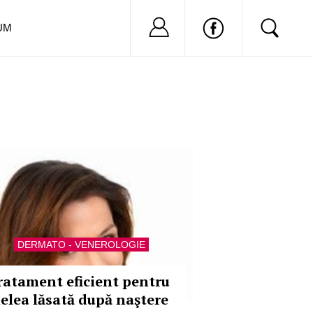
Nu ai cont?
Inregistreaza-
UM
DERMATO - VENEROLOGIE
ratament eficient pentru
ielea lăsată după naştere