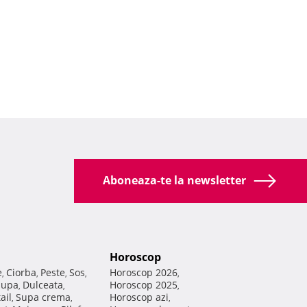
Aboneaza-te la newsletter
Horoscop
e
Ciorba
Peste
Sos
Horoscop 2026
,
,
,
,
,
Supa
Dulceata
Horoscop 2025
,
,
,
ail
Supa crema
Horoscop azi
,
,
,