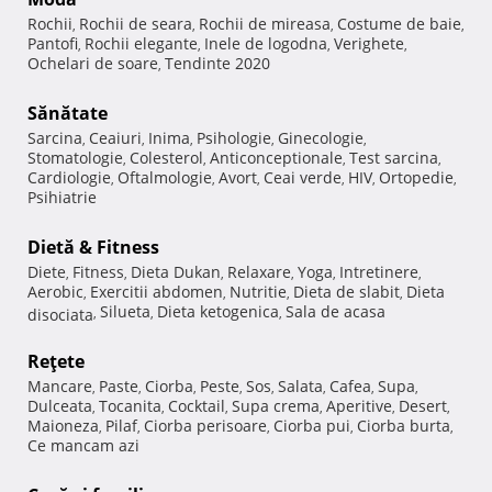
Rochii
Rochii de seara
Rochii de mireasa
Costume de baie
,
,
,
,
Pantofi
Rochii elegante
Inele de logodna
Verighete
,
,
,
,
Ochelari de soare
Tendinte 2020
,
Sănătate
Sarcina
Ceaiuri
Inima
Psihologie
Ginecologie
,
,
,
,
,
Stomatologie
Colesterol
Anticonceptionale
Test sarcina
,
,
,
,
Cardiologie
Oftalmologie
Avort
Ceai verde
HIV
Ortopedie
,
,
,
,
,
,
Psihiatrie
Dietă & Fitness
Diete
Fitness
Dieta Dukan
Relaxare
Yoga
Intretinere
,
,
,
,
,
,
Aerobic
Exercitii abdomen
Nutritie
Dieta de slabit
Dieta
,
,
,
,
Silueta
Dieta ketogenica
Sala de acasa
disociata
,
,
,
Reţete
Mancare
Paste
Ciorba
Peste
Sos
Salata
Cafea
Supa
,
,
,
,
,
,
,
,
Dulceata
Tocanita
Cocktail
Supa crema
Aperitive
Desert
,
,
,
,
,
,
Maioneza
Pilaf
Ciorba perisoare
Ciorba pui
Ciorba burta
,
,
,
,
,
Ce mancam azi