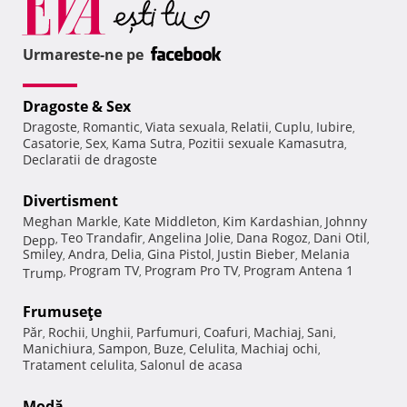
Urmareste-ne pe
Dragoste & Sex
Dragoste
Romantic
Viata sexuala
Relatii
Cuplu
Iubire
,
,
,
,
,
,
Casatorie
Sex
Kama Sutra
Pozitii sexuale Kamasutra
,
,
,
,
Declaratii de dragoste
Divertisment
Meghan Markle
Kate Middleton
Kim Kardashian
Johnny
,
,
,
Teo Trandafir
Angelina Jolie
Dana Rogoz
Dani Otil
Depp
,
,
,
,
,
Smiley
Andra
Delia
Gina Pistol
Justin Bieber
Melania
,
,
,
,
,
Program TV
Program Pro TV
Program Antena 1
Trump
,
,
,
Frumuseţe
Păr
Rochii
Unghii
Parfumuri
Coafuri
Machiaj
Sani
,
,
,
,
,
,
,
Manichiura
Sampon
Buze
Celulita
Machiaj ochi
,
,
,
,
,
Tratament celulita
Salonul de acasa
,
Modă