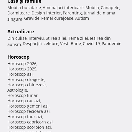
Casă şi familie
Mobila bucatarie
Amenajari interioare
Mobila
Canapele
,
,
,
,
Dormitoare
Design interior
Parenting
Jurnal de mama
,
,
,
Gravide
Femei curajoase
Autism
singura
,
,
,
Actualitate
Din culise
Interviu
Stirea zilei
Tema zilei
Iesirea din
,
,
,
,
Despărţiri celebre
Vesti Bune
Covid-19
Pandemie
autism
,
,
,
,
Horoscop
Horoscop 2026
,
Horoscop 2025
,
Horoscop azi
,
Horoscop dragoste
,
Horoscop chinezesc
,
Astrologie
,
Horoscop lunar
,
Horoscop rac azi
,
Horoscop gemeni azi
,
Horoscop fecioara azi
,
Horoscop taur azi
,
Horoscop capricorn azi
,
Horoscop scorpion azi
,