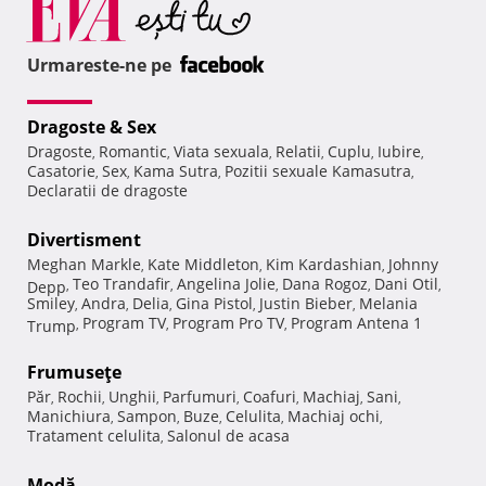
Urmareste-ne pe
Dragoste & Sex
Dragoste
Romantic
Viata sexuala
Relatii
Cuplu
Iubire
,
,
,
,
,
,
Casatorie
Sex
Kama Sutra
Pozitii sexuale Kamasutra
,
,
,
,
Declaratii de dragoste
Divertisment
Meghan Markle
Kate Middleton
Kim Kardashian
Johnny
,
,
,
Teo Trandafir
Angelina Jolie
Dana Rogoz
Dani Otil
Depp
,
,
,
,
,
Smiley
Andra
Delia
Gina Pistol
Justin Bieber
Melania
,
,
,
,
,
Program TV
Program Pro TV
Program Antena 1
Trump
,
,
,
Frumuseţe
Păr
Rochii
Unghii
Parfumuri
Coafuri
Machiaj
Sani
,
,
,
,
,
,
,
Manichiura
Sampon
Buze
Celulita
Machiaj ochi
,
,
,
,
,
Tratament celulita
Salonul de acasa
,
Modă