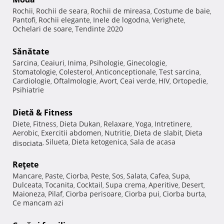
Rochii
Rochii de seara
Rochii de mireasa
Costume de baie
,
,
,
,
Pantofi
Rochii elegante
Inele de logodna
Verighete
,
,
,
,
Ochelari de soare
Tendinte 2020
,
Sănătate
Sarcina
Ceaiuri
Inima
Psihologie
Ginecologie
,
,
,
,
,
Stomatologie
Colesterol
Anticonceptionale
Test sarcina
,
,
,
,
Cardiologie
Oftalmologie
Avort
Ceai verde
HIV
Ortopedie
,
,
,
,
,
,
Psihiatrie
Dietă & Fitness
Diete
Fitness
Dieta Dukan
Relaxare
Yoga
Intretinere
,
,
,
,
,
,
Aerobic
Exercitii abdomen
Nutritie
Dieta de slabit
Dieta
,
,
,
,
Silueta
Dieta ketogenica
Sala de acasa
disociata
,
,
,
Reţete
Mancare
Paste
Ciorba
Peste
Sos
Salata
Cafea
Supa
,
,
,
,
,
,
,
,
Dulceata
Tocanita
Cocktail
Supa crema
Aperitive
Desert
,
,
,
,
,
,
Maioneza
Pilaf
Ciorba perisoare
Ciorba pui
Ciorba burta
,
,
,
,
,
Ce mancam azi