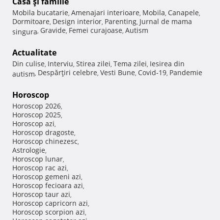
Casă şi familie
Mobila bucatarie
Amenajari interioare
Mobila
Canapele
,
,
,
,
Dormitoare
Design interior
Parenting
Jurnal de mama
,
,
,
Gravide
Femei curajoase
Autism
singura
,
,
,
Actualitate
Din culise
Interviu
Stirea zilei
Tema zilei
Iesirea din
,
,
,
,
Despărţiri celebre
Vesti Bune
Covid-19
Pandemie
autism
,
,
,
,
Horoscop
Horoscop 2026
,
Horoscop 2025
,
Horoscop azi
,
Horoscop dragoste
,
Horoscop chinezesc
,
Astrologie
,
Horoscop lunar
,
Horoscop rac azi
,
Horoscop gemeni azi
,
Horoscop fecioara azi
,
Horoscop taur azi
,
Horoscop capricorn azi
,
Horoscop scorpion azi
,