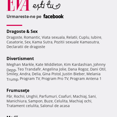
Urmareste-ne pe
Dragoste & Sex
Dragoste
Romantic
Viata sexuala
Relatii
Cuplu
Iubire
,
,
,
,
,
,
Casatorie
Sex
Kama Sutra
Pozitii sexuale Kamasutra
,
,
,
,
Declaratii de dragoste
Divertisment
Meghan Markle
Kate Middleton
Kim Kardashian
Johnny
,
,
,
Teo Trandafir
Angelina Jolie
Dana Rogoz
Dani Otil
Depp
,
,
,
,
,
Smiley
Andra
Delia
Gina Pistol
Justin Bieber
Melania
,
,
,
,
,
Program TV
Program Pro TV
Program Antena 1
Trump
,
,
,
Frumuseţe
Păr
Rochii
Unghii
Parfumuri
Coafuri
Machiaj
Sani
,
,
,
,
,
,
,
Manichiura
Sampon
Buze
Celulita
Machiaj ochi
,
,
,
,
,
Tratament celulita
Salonul de acasa
,