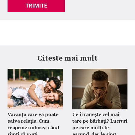
TRIMITE
Citeste mai mult
Vacanța care vă poate
Ce îi rănește cel mai
salva relația. Cum
tare pe bărbați? Lucruri
reaprinzi iubirea când
pe care mulți le
simți că v-ați
ascund, dar le simt