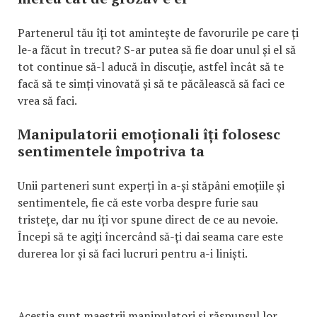
Partenerul tău îți tot amintește de favorurile pe care ți
le-a făcut în trecut? S-ar putea să fie doar unul și el să
tot continue să-l aducă în discuție, astfel încât să te
facă să te simți vinovată și să te păcălească să faci ce
vrea să faci.
Manipulatorii emoționali îți folosesc
sentimentele împotriva ta
Unii parteneri sunt experți în a-și stăpâni emoțiile și
sentimentele, fie că este vorba despre furie sau
tristețe, dar nu îți vor spune direct de ce au nevoie.
Începi să te agiți încercând să-ți dai seama care este
durerea lor și să faci lucruri pentru a-i liniști.
Aceștia sunt maeștrii manipulatori și răspunsul lor