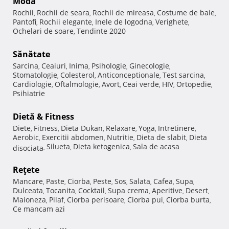
Modă
Rochii
Rochii de seara
Rochii de mireasa
Costume de baie
,
,
,
,
Pantofi
Rochii elegante
Inele de logodna
Verighete
,
,
,
,
Ochelari de soare
Tendinte 2020
,
Sănătate
Sarcina
Ceaiuri
Inima
Psihologie
Ginecologie
,
,
,
,
,
Stomatologie
Colesterol
Anticonceptionale
Test sarcina
,
,
,
,
Cardiologie
Oftalmologie
Avort
Ceai verde
HIV
Ortopedie
,
,
,
,
,
,
Psihiatrie
Dietă & Fitness
Diete
Fitness
Dieta Dukan
Relaxare
Yoga
Intretinere
,
,
,
,
,
,
Aerobic
Exercitii abdomen
Nutritie
Dieta de slabit
Dieta
,
,
,
,
Silueta
Dieta ketogenica
Sala de acasa
disociata
,
,
,
Reţete
Mancare
Paste
Ciorba
Peste
Sos
Salata
Cafea
Supa
,
,
,
,
,
,
,
,
Dulceata
Tocanita
Cocktail
Supa crema
Aperitive
Desert
,
,
,
,
,
,
Maioneza
Pilaf
Ciorba perisoare
Ciorba pui
Ciorba burta
,
,
,
,
,
Ce mancam azi