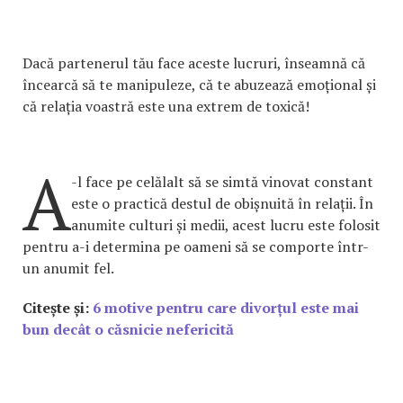
Dacă partenerul tău face aceste lucruri, înseamnă că
încearcă să te manipuleze, că te abuzează emoțional și
că relația voastră este una extrem de toxică!
A
-l face pe celălalt să se simtă vinovat constant
este o practică destul de obișnuită în relații. În
anumite culturi și medii, acest lucru este folosit
pentru a-i determina pe oameni să se comporte într-
un anumit fel.
Citește și:
6 motive pentru care divorțul este mai
bun decât o căsnicie nefericită