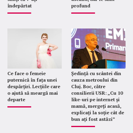
îndepărtat
profund
Ce face o femeie
Ședință cu scântei din
puternică în fața unei
cauza metroului din
despărțiri. Lecțiile care
Cluj. Boc, către
o ajută să meargă mai
consilierii USR: „Cu 10
departe
like-uri pe internet și
mamă, mergeți acasă,
explicați la soție cât de
bun ați fost astăzi”