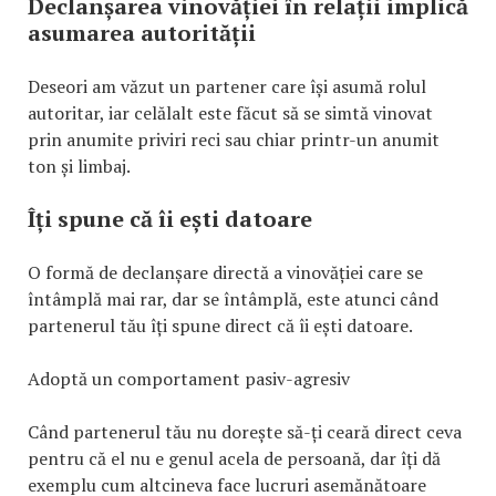
Declanșarea vinovăției în relații implică
asumarea autorității
Deseori am văzut un partener care își asumă rolul
autoritar, iar celălalt este făcut să se simtă vinovat
prin anumite priviri reci sau chiar printr-un anumit
ton și limbaj.
Îți spune că îi ești datoare
O formă de declanșare directă a vinovăției care se
întâmplă mai rar, dar se întâmplă, este atunci când
partenerul tău îți spune direct că îi ești datoare.
Adoptă un comportament pasiv-agresiv
Când partenerul tău nu dorește să-ți ceară direct ceva
pentru că el nu e genul acela de persoană, dar îți dă
exemplu cum altcineva face lucruri asemănătoare