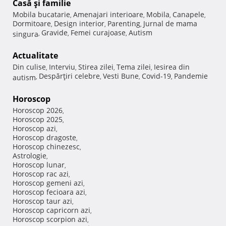
Casă şi familie
Mobila bucatarie
Amenajari interioare
Mobila
Canapele
,
,
,
,
Dormitoare
Design interior
Parenting
Jurnal de mama
,
,
,
Gravide
Femei curajoase
Autism
singura
,
,
,
Actualitate
Din culise
Interviu
Stirea zilei
Tema zilei
Iesirea din
,
,
,
,
Despărţiri celebre
Vesti Bune
Covid-19
Pandemie
autism
,
,
,
,
Horoscop
Horoscop 2026
,
Horoscop 2025
,
Horoscop azi
,
Horoscop dragoste
,
Horoscop chinezesc
,
Astrologie
,
Horoscop lunar
,
Horoscop rac azi
,
Horoscop gemeni azi
,
Horoscop fecioara azi
,
Horoscop taur azi
,
Horoscop capricorn azi
,
Horoscop scorpion azi
,