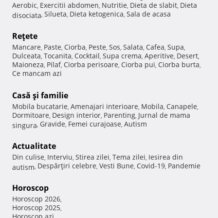
Aerobic
Exercitii abdomen
Nutritie
Dieta de slabit
Dieta
,
,
,
,
Silueta
Dieta ketogenica
Sala de acasa
disociata
,
,
,
Reţete
Mancare
Paste
Ciorba
Peste
Sos
Salata
Cafea
Supa
,
,
,
,
,
,
,
,
Dulceata
Tocanita
Cocktail
Supa crema
Aperitive
Desert
,
,
,
,
,
,
Maioneza
Pilaf
Ciorba perisoare
Ciorba pui
Ciorba burta
,
,
,
,
,
Ce mancam azi
Casă şi familie
Mobila bucatarie
Amenajari interioare
Mobila
Canapele
,
,
,
,
Dormitoare
Design interior
Parenting
Jurnal de mama
,
,
,
Gravide
Femei curajoase
Autism
singura
,
,
,
Actualitate
Din culise
Interviu
Stirea zilei
Tema zilei
Iesirea din
,
,
,
,
Despărţiri celebre
Vesti Bune
Covid-19
Pandemie
autism
,
,
,
,
Horoscop
Horoscop 2026
,
Horoscop 2025
,
Horoscop azi
,