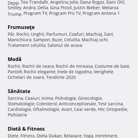
Teo Trandafir
Angelina Jolie
Dana Rogoz
Dani Otil
Depp
,
,
,
,
,
Smiley
Andra
Delia
Gina Pistol
Justin Bieber
Melania
,
,
,
,
,
Program TV
Program Pro TV
Program Antena 1
Trump
,
,
,
Frumuseţe
Păr
Rochii
Unghii
Parfumuri
Coafuri
Machiaj
Sani
,
,
,
,
,
,
,
Manichiura
Sampon
Buze
Celulita
Machiaj ochi
,
,
,
,
,
Tratament celulita
Salonul de acasa
,
Modă
Rochii
Rochii de seara
Rochii de mireasa
Costume de baie
,
,
,
,
Pantofi
Rochii elegante
Inele de logodna
Verighete
,
,
,
,
Ochelari de soare
Tendinte 2020
,
Sănătate
Sarcina
Ceaiuri
Inima
Psihologie
Ginecologie
,
,
,
,
,
Stomatologie
Colesterol
Anticonceptionale
Test sarcina
,
,
,
,
Cardiologie
Oftalmologie
Avort
Ceai verde
HIV
Ortopedie
,
,
,
,
,
,
Psihiatrie
Dietă & Fitness
Diete
Fitness
Dieta Dukan
Relaxare
Yoga
Intretinere
,
,
,
,
,
,