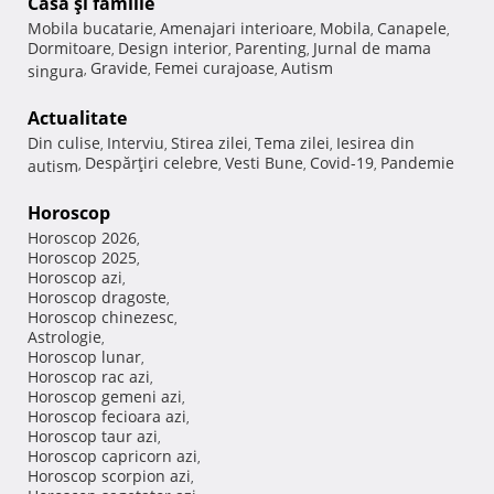
Casă şi familie
Mobila bucatarie
Amenajari interioare
Mobila
Canapele
,
,
,
,
Dormitoare
Design interior
Parenting
Jurnal de mama
,
,
,
Gravide
Femei curajoase
Autism
singura
,
,
,
Actualitate
Din culise
Interviu
Stirea zilei
Tema zilei
Iesirea din
,
,
,
,
Despărţiri celebre
Vesti Bune
Covid-19
Pandemie
autism
,
,
,
,
Horoscop
Horoscop 2026
,
Horoscop 2025
,
Horoscop azi
,
Horoscop dragoste
,
Horoscop chinezesc
,
Astrologie
,
Horoscop lunar
,
Horoscop rac azi
,
Horoscop gemeni azi
,
Horoscop fecioara azi
,
Horoscop taur azi
,
Horoscop capricorn azi
,
Horoscop scorpion azi
,