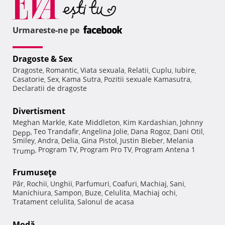
Urmareste-ne pe
Dragoste & Sex
Dragoste
Romantic
Viata sexuala
Relatii
Cuplu
Iubire
,
,
,
,
,
,
Casatorie
Sex
Kama Sutra
Pozitii sexuale Kamasutra
,
,
,
,
Declaratii de dragoste
Divertisment
Meghan Markle
Kate Middleton
Kim Kardashian
Johnny
,
,
,
Teo Trandafir
Angelina Jolie
Dana Rogoz
Dani Otil
Depp
,
,
,
,
,
Smiley
Andra
Delia
Gina Pistol
Justin Bieber
Melania
,
,
,
,
,
Program TV
Program Pro TV
Program Antena 1
Trump
,
,
,
Frumuseţe
Păr
Rochii
Unghii
Parfumuri
Coafuri
Machiaj
Sani
,
,
,
,
,
,
,
Manichiura
Sampon
Buze
Celulita
Machiaj ochi
,
,
,
,
,
Tratament celulita
Salonul de acasa
,
Modă