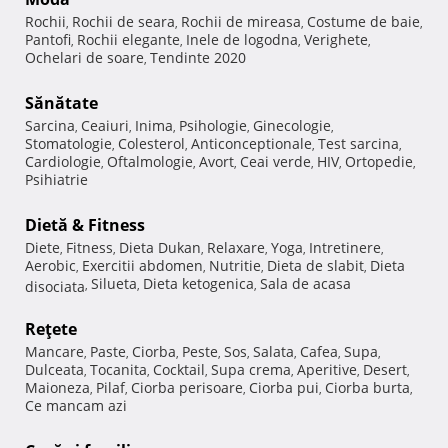
Rochii
Rochii de seara
Rochii de mireasa
Costume de baie
,
,
,
,
Pantofi
Rochii elegante
Inele de logodna
Verighete
,
,
,
,
Ochelari de soare
Tendinte 2020
,
Sănătate
Sarcina
Ceaiuri
Inima
Psihologie
Ginecologie
,
,
,
,
,
Stomatologie
Colesterol
Anticonceptionale
Test sarcina
,
,
,
,
Cardiologie
Oftalmologie
Avort
Ceai verde
HIV
Ortopedie
,
,
,
,
,
,
Psihiatrie
Dietă & Fitness
Diete
Fitness
Dieta Dukan
Relaxare
Yoga
Intretinere
,
,
,
,
,
,
Aerobic
Exercitii abdomen
Nutritie
Dieta de slabit
Dieta
,
,
,
,
Silueta
Dieta ketogenica
Sala de acasa
disociata
,
,
,
Reţete
Mancare
Paste
Ciorba
Peste
Sos
Salata
Cafea
Supa
,
,
,
,
,
,
,
,
Dulceata
Tocanita
Cocktail
Supa crema
Aperitive
Desert
,
,
,
,
,
,
Maioneza
Pilaf
Ciorba perisoare
Ciorba pui
Ciorba burta
,
,
,
,
,
Ce mancam azi