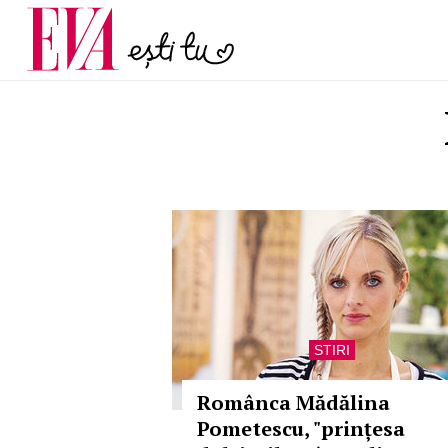
menopauză și când ar t
Carieră
la medic
Actualitate
STIRI
Românca Mădălina
Pometescu, "prințesa