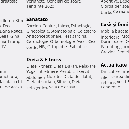
e dragoste
Verighete
Ochelari de soare
Aperitive
Dese
,
,
,
Tendinte 2020
Ciorba perisoa
Ce manc
burta
,
Sănătate
ddleton
Kim
,
Casă şi fami
p
Teo
Sarcina
Ceaiuri
Inima
Psihologie
,
,
,
,
,
Dana Rogoz
Ginecologie
Stomatologie
Colesterol
Mobila bucata
,
,
,
,
Delia
Gina
Anticonceptionale
Test sarcina
Mob
,
,
,
interioare
,
nia Trump
Cardiologie
Oftalmologie
Avort
Ceai
Dormitoare
De
,
,
,
,
,
 TV
HIV
Ortopedie
Psihiatrie
Parenting
Jur
,
verde
,
,
,
,
Gravide
Femei
,
Dietă & Fitness
Actualitate
Diete
Fitness
Dieta Dukan
Relaxare
,
,
,
,
muri
Yoga
Intretinere
Aerobic
Exercitii
Din culise
Inte
,
,
,
,
,
nichiura
Nutritie
Dieta de slabit
Iesirea d
,
abdomen
,
,
,
zilei
,
achiaj ochi
Dieta disociata
Silueta
Dieta
Vesti
,
,
,
celebre
,
ul de acasa
Sala de acasa
Pandemie
ketogenica
,