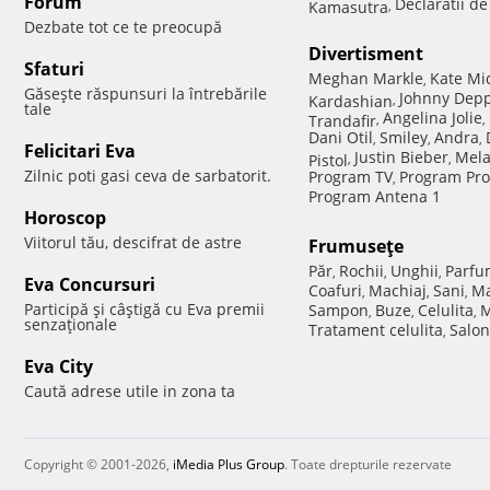
Forum
Declaratii d
Kamasutra
,
Dezbate tot ce te preocupă
Divertisment
Sfaturi
Meghan Markle
Kate Mi
,
Găseşte răspunsuri la întrebările
Johnny Dep
Kardashian
,
tale
Angelina Jolie
Trandafir
,
,
Dani Otil
Smiley
Andra
,
,
,
Felicitari Eva
Justin Bieber
Mela
Pistol
,
,
Zilnic poti gasi ceva de sarbatorit.
Program TV
Program Pro
,
Program Antena 1
Horoscop
Viitorul tău, descifrat de astre
Frumuseţe
Păr
Rochii
Unghii
Parfu
,
,
,
Eva Concursuri
Coafuri
Machiaj
Sani
Ma
,
,
,
Participă şi câştigă cu Eva premii
Sampon
Buze
Celulita
M
,
,
,
senzaţionale
Tratament celulita
Salon
,
Eva City
Caută adrese utile in zona ta
Copyright © 2001-2026,
iMedia Plus Group
. Toate drepturile rezervate