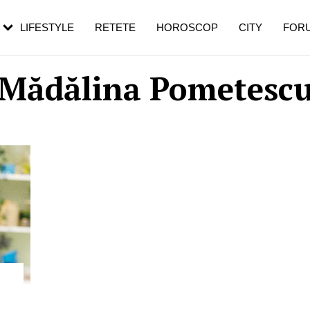
rebui să mergi
și 60 de ani. De ce te trezești mai des
pe măsură ce înaintezi în vârstă
LIFESTYLE
RETETE
HOROSCOP
CITY
FOR
Mădălina Pometesc