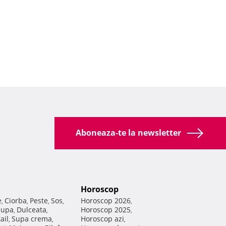
Aboneaza-te la newsletter
Horoscop
e
Ciorba
Peste
Sos
Horoscop 2026
,
,
,
,
,
Supa
Dulceata
Horoscop 2025
,
,
,
ail
Supa crema
Horoscop azi
,
,
,