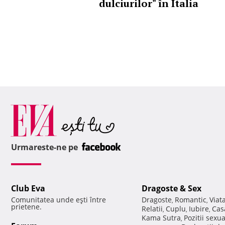
dulciurilor" în Italia
Urmareste-ne pe
Club Eva
Dragoste & Sex
Comunitatea unde eşti între
Dragoste
Romantic
Viat
,
,
prietene.
Relatii
Cuplu
Iubire
Cas
,
,
,
Kama Sutra
Pozitii sexu
,