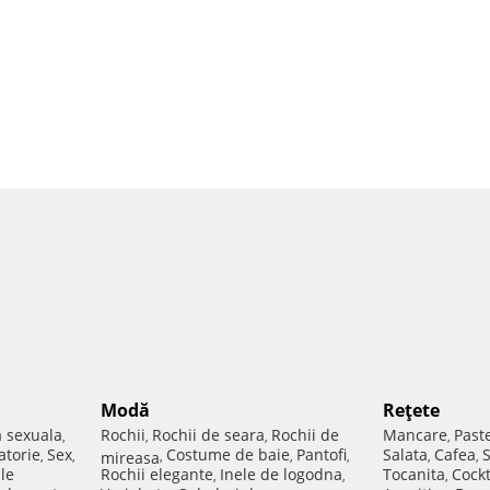
Modă
Reţete
a sexuala
Rochii
Rochii de seara
Rochii de
Mancare
Past
,
,
,
,
atorie
Sex
Costume de baie
Pantofi
Salata
Cafea
,
,
mireasa
,
,
,
,
,
ale
Rochii elegante
Inele de logodna
Tocanita
Cockt
,
,
,