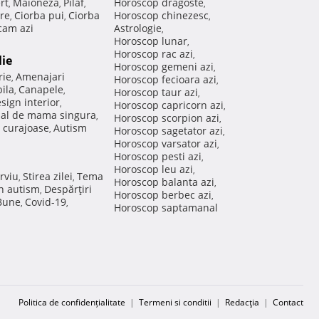
rt
Maioneza
Pilaf
Horoscop dragoste
,
,
,
,
re
Ciorba pui
Ciorba
Horoscop chinezesc
,
,
,
am azi
Astrologie
,
Horoscop lunar
,
Horoscop rac azi
,
lie
Horoscop gemeni azi
,
rie
Amenajari
,
Horoscop fecioara azi
,
ila
Canapele
,
,
Horoscop taur azi
,
sign interior
,
Horoscop capricorn azi
,
nal de mama singura
,
Horoscop scorpion azi
,
 curajoase
Autism
,
Horoscop sagetator azi
,
Horoscop varsator azi
,
Horoscop pesti azi
,
Horoscop leu azi
,
rviu
Stirea zilei
Tema
,
,
Horoscop balanta azi
,
in autism
Despărţiri
,
Horoscop berbec azi
,
 Bune
Covid-19
,
,
Horoscop saptamanal
Politica de confidențialitate
|
Termeni si conditii
|
Redacţia
|
Contact