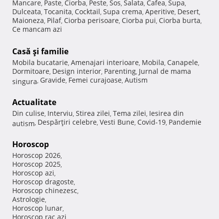
Mancare
Paste
Ciorba
Peste
Sos
Salata
Cafea
Supa
,
,
,
,
,
,
,
,
Dulceata
Tocanita
Cocktail
Supa crema
Aperitive
Desert
,
,
,
,
,
,
Maioneza
Pilaf
Ciorba perisoare
Ciorba pui
Ciorba burta
,
,
,
,
,
Ce mancam azi
Casă şi familie
Mobila bucatarie
Amenajari interioare
Mobila
Canapele
,
,
,
,
Dormitoare
Design interior
Parenting
Jurnal de mama
,
,
,
Gravide
Femei curajoase
Autism
singura
,
,
,
Actualitate
Din culise
Interviu
Stirea zilei
Tema zilei
Iesirea din
,
,
,
,
Despărţiri celebre
Vesti Bune
Covid-19
Pandemie
autism
,
,
,
,
Horoscop
Horoscop 2026
,
Horoscop 2025
,
Horoscop azi
,
Horoscop dragoste
,
Horoscop chinezesc
,
Astrologie
,
Horoscop lunar
,
Horoscop rac azi
,