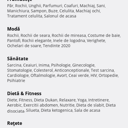
Păr
Rochii
Unghii
Parfumuri
Coafuri
Machiaj
Sani
,
,
,
,
,
,
,
Manichiura
Sampon
Buze
Celulita
Machiaj ochi
,
,
,
,
,
Tratament celulita
Salonul de acasa
,
Modă
Rochii
Rochii de seara
Rochii de mireasa
Costume de baie
,
,
,
,
Pantofi
Rochii elegante
Inele de logodna
Verighete
,
,
,
,
Ochelari de soare
Tendinte 2020
,
Sănătate
Sarcina
Ceaiuri
Inima
Psihologie
Ginecologie
,
,
,
,
,
Stomatologie
Colesterol
Anticonceptionale
Test sarcina
,
,
,
,
Cardiologie
Oftalmologie
Avort
Ceai verde
HIV
Ortopedie
,
,
,
,
,
,
Psihiatrie
Dietă & Fitness
Diete
Fitness
Dieta Dukan
Relaxare
Yoga
Intretinere
,
,
,
,
,
,
Aerobic
Exercitii abdomen
Nutritie
Dieta de slabit
Dieta
,
,
,
,
Silueta
Dieta ketogenica
Sala de acasa
disociata
,
,
,
Reţete