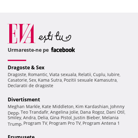
Urmareste-ne pe
Dragoste & Sex
Dragoste
Romantic
Viata sexuala
Relatii
Cuplu
Iubire
,
,
,
,
,
,
Casatorie
Sex
Kama Sutra
Pozitii sexuale Kamasutra
,
,
,
,
Declaratii de dragoste
Divertisment
Meghan Markle
Kate Middleton
Kim Kardashian
Johnny
,
,
,
Teo Trandafir
Angelina Jolie
Dana Rogoz
Dani Otil
Depp
,
,
,
,
,
Smiley
Andra
Delia
Gina Pistol
Justin Bieber
Melania
,
,
,
,
,
Program TV
Program Pro TV
Program Antena 1
Trump
,
,
,
Frumuseţe