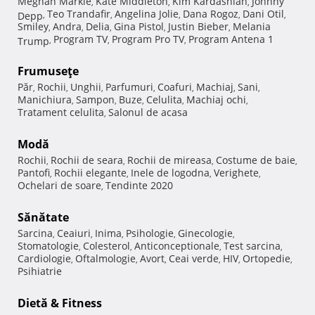
Meghan Markle
Kate Middleton
Kim Kardashian
Johnny
,
,
,
Teo Trandafir
Angelina Jolie
Dana Rogoz
Dani Otil
Depp
,
,
,
,
,
Smiley
Andra
Delia
Gina Pistol
Justin Bieber
Melania
,
,
,
,
,
Program TV
Program Pro TV
Program Antena 1
Trump
,
,
,
Frumuseţe
Păr
Rochii
Unghii
Parfumuri
Coafuri
Machiaj
Sani
,
,
,
,
,
,
,
Manichiura
Sampon
Buze
Celulita
Machiaj ochi
,
,
,
,
,
Tratament celulita
Salonul de acasa
,
Modă
Rochii
Rochii de seara
Rochii de mireasa
Costume de baie
,
,
,
,
Pantofi
Rochii elegante
Inele de logodna
Verighete
,
,
,
,
Ochelari de soare
Tendinte 2020
,
Sănătate
Sarcina
Ceaiuri
Inima
Psihologie
Ginecologie
,
,
,
,
,
Stomatologie
Colesterol
Anticonceptionale
Test sarcina
,
,
,
,
Cardiologie
Oftalmologie
Avort
Ceai verde
HIV
Ortopedie
,
,
,
,
,
,
Psihiatrie
Dietă & Fitness