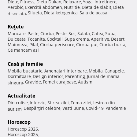
Diete
Fitness
Dieta Dukan
Relaxare
Yoga
Intretinere
,
,
,
,
,
,
Aerobic
Exercitii abdomen
Nutritie
Dieta de slabit
Dieta
,
,
,
,
Silueta
Dieta ketogenica
Sala de acasa
disociata
,
,
,
Reţete
Mancare
Paste
Ciorba
Peste
Sos
Salata
Cafea
Supa
,
,
,
,
,
,
,
,
Dulceata
Tocanita
Cocktail
Supa crema
Aperitive
Desert
,
,
,
,
,
,
Maioneza
Pilaf
Ciorba perisoare
Ciorba pui
Ciorba burta
,
,
,
,
,
Ce mancam azi
Casă şi familie
Mobila bucatarie
Amenajari interioare
Mobila
Canapele
,
,
,
,
Dormitoare
Design interior
Parenting
Jurnal de mama
,
,
,
Gravide
Femei curajoase
Autism
singura
,
,
,
Actualitate
Din culise
Interviu
Stirea zilei
Tema zilei
Iesirea din
,
,
,
,
Despărţiri celebre
Vesti Bune
Covid-19
Pandemie
autism
,
,
,
,
Horoscop
Horoscop 2026
,
Horoscop 2025
,