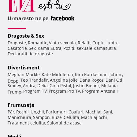
Urmareste-ne pe
Dragoste & Sex
Dragoste
Romantic
Viata sexuala
Relatii
Cuplu
Iubire
,
,
,
,
,
,
Casatorie
Sex
Kama Sutra
Pozitii sexuale Kamasutra
,
,
,
,
Declaratii de dragoste
Divertisment
Meghan Markle
Kate Middleton
Kim Kardashian
Johnny
,
,
,
Teo Trandafir
Angelina Jolie
Dana Rogoz
Dani Otil
Depp
,
,
,
,
,
Smiley
Andra
Delia
Gina Pistol
Justin Bieber
Melania
,
,
,
,
,
Program TV
Program Pro TV
Program Antena 1
Trump
,
,
,
Frumuseţe
Păr
Rochii
Unghii
Parfumuri
Coafuri
Machiaj
Sani
,
,
,
,
,
,
,
Manichiura
Sampon
Buze
Celulita
Machiaj ochi
,
,
,
,
,
Tratament celulita
Salonul de acasa
,
Modă