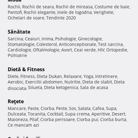
Rochii
Rochii de seara
Rochii de mireasa
Costume de baie
,
,
,
,
Pantofi
Rochii elegante
Inele de logodna
Verighete
,
,
,
,
Ochelari de soare
Tendinte 2020
,
Sănătate
Sarcina
Ceaiuri
Inima
Psihologie
Ginecologie
,
,
,
,
,
Stomatologie
Colesterol
Anticonceptionale
Test sarcina
,
,
,
,
Cardiologie
Oftalmologie
Avort
Ceai verde
HIV
Ortopedie
,
,
,
,
,
,
Psihiatrie
Dietă & Fitness
Diete
Fitness
Dieta Dukan
Relaxare
Yoga
Intretinere
,
,
,
,
,
,
Aerobic
Exercitii abdomen
Nutritie
Dieta de slabit
Dieta
,
,
,
,
Silueta
Dieta ketogenica
Sala de acasa
disociata
,
,
,
Reţete
Mancare
Paste
Ciorba
Peste
Sos
Salata
Cafea
Supa
,
,
,
,
,
,
,
,
Dulceata
Tocanita
Cocktail
Supa crema
Aperitive
Desert
,
,
,
,
,
,
Maioneza
Pilaf
Ciorba perisoare
Ciorba pui
Ciorba burta
,
,
,
,
,
Ce mancam azi