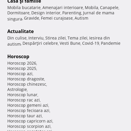
Casă şi familie
Mobila bucatarie
Amenajari interioare
Mobila
Canapele
,
,
,
,
Dormitoare
Design interior
Parenting
Jurnal de mama
,
,
,
Gravide
Femei curajoase
Autism
singura
,
,
,
Actualitate
Din culise
Interviu
Stirea zilei
Tema zilei
Iesirea din
,
,
,
,
Despărţiri celebre
Vesti Bune
Covid-19
Pandemie
autism
,
,
,
,
Horoscop
Horoscop 2026
,
Horoscop 2025
,
Horoscop azi
,
Horoscop dragoste
,
Horoscop chinezesc
,
Astrologie
,
Horoscop lunar
,
Horoscop rac azi
,
Horoscop gemeni azi
,
Horoscop fecioara azi
,
Horoscop taur azi
,
Horoscop capricorn azi
,
Horoscop scorpion azi
,