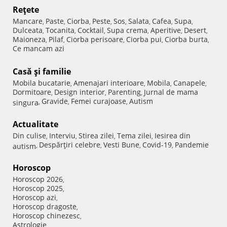
Reţete
Mancare
Paste
Ciorba
Peste
Sos
Salata
Cafea
Supa
,
,
,
,
,
,
,
,
Dulceata
Tocanita
Cocktail
Supa crema
Aperitive
Desert
,
,
,
,
,
,
Maioneza
Pilaf
Ciorba perisoare
Ciorba pui
Ciorba burta
,
,
,
,
,
Ce mancam azi
Casă şi familie
Mobila bucatarie
Amenajari interioare
Mobila
Canapele
,
,
,
,
Dormitoare
Design interior
Parenting
Jurnal de mama
,
,
,
Gravide
Femei curajoase
Autism
singura
,
,
,
Actualitate
Din culise
Interviu
Stirea zilei
Tema zilei
Iesirea din
,
,
,
,
Despărţiri celebre
Vesti Bune
Covid-19
Pandemie
autism
,
,
,
,
Horoscop
Horoscop 2026
,
Horoscop 2025
,
Horoscop azi
,
Horoscop dragoste
,
Horoscop chinezesc
,
Astrologie
,