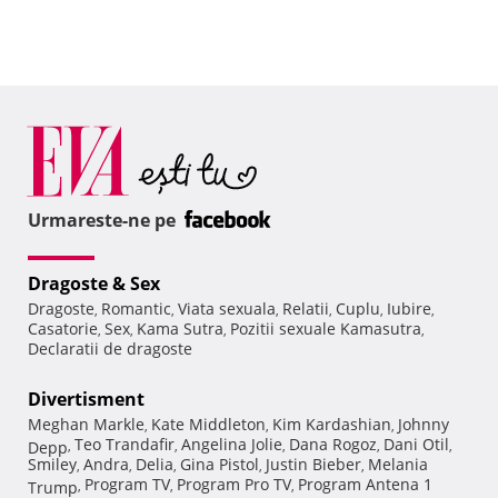
Urmareste-ne pe
Dragoste & Sex
Dragoste
Romantic
Viata sexuala
Relatii
Cuplu
Iubire
,
,
,
,
,
,
Casatorie
Sex
Kama Sutra
Pozitii sexuale Kamasutra
,
,
,
,
Declaratii de dragoste
Divertisment
Meghan Markle
Kate Middleton
Kim Kardashian
Johnny
,
,
,
Teo Trandafir
Angelina Jolie
Dana Rogoz
Dani Otil
Depp
,
,
,
,
,
Smiley
Andra
Delia
Gina Pistol
Justin Bieber
Melania
,
,
,
,
,
Program TV
Program Pro TV
Program Antena 1
Trump
,
,
,