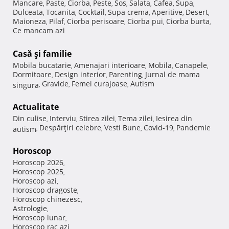
Mancare
Paste
Ciorba
Peste
Sos
Salata
Cafea
Supa
,
,
,
,
,
,
,
,
Dulceata
Tocanita
Cocktail
Supa crema
Aperitive
Desert
,
,
,
,
,
,
Maioneza
Pilaf
Ciorba perisoare
Ciorba pui
Ciorba burta
,
,
,
,
,
Ce mancam azi
Casă şi familie
Mobila bucatarie
Amenajari interioare
Mobila
Canapele
,
,
,
,
Dormitoare
Design interior
Parenting
Jurnal de mama
,
,
,
Gravide
Femei curajoase
Autism
singura
,
,
,
Actualitate
Din culise
Interviu
Stirea zilei
Tema zilei
Iesirea din
,
,
,
,
Despărţiri celebre
Vesti Bune
Covid-19
Pandemie
autism
,
,
,
,
Horoscop
Horoscop 2026
,
Horoscop 2025
,
Horoscop azi
,
Horoscop dragoste
,
Horoscop chinezesc
,
Astrologie
,
Horoscop lunar
,
Horoscop rac azi
,