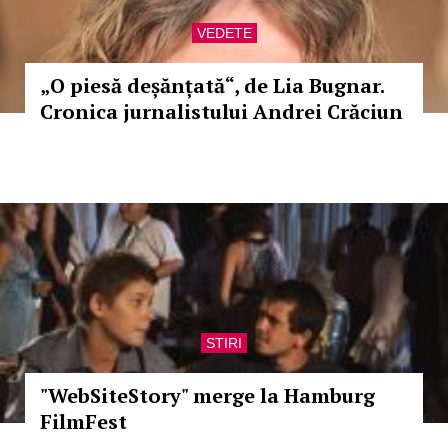
VEDETE
„O piesă deșănțată“, de Lia Bugnar.
Cronica jurnalistului Andrei Crăciun
STIRI
"WebSiteStory" merge la Hamburg
FilmFest