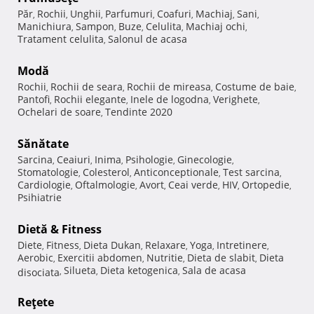
Păr
Rochii
Unghii
Parfumuri
Coafuri
Machiaj
Sani
,
,
,
,
,
,
,
Manichiura
Sampon
Buze
Celulita
Machiaj ochi
,
,
,
,
,
Tratament celulita
Salonul de acasa
,
Modă
Rochii
Rochii de seara
Rochii de mireasa
Costume de baie
,
,
,
,
Pantofi
Rochii elegante
Inele de logodna
Verighete
,
,
,
,
Ochelari de soare
Tendinte 2020
,
Sănătate
Sarcina
Ceaiuri
Inima
Psihologie
Ginecologie
,
,
,
,
,
Stomatologie
Colesterol
Anticonceptionale
Test sarcina
,
,
,
,
Cardiologie
Oftalmologie
Avort
Ceai verde
HIV
Ortopedie
,
,
,
,
,
,
Psihiatrie
Dietă & Fitness
Diete
Fitness
Dieta Dukan
Relaxare
Yoga
Intretinere
,
,
,
,
,
,
Aerobic
Exercitii abdomen
Nutritie
Dieta de slabit
Dieta
,
,
,
,
Silueta
Dieta ketogenica
Sala de acasa
disociata
,
,
,
Reţete