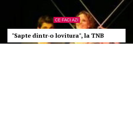
CE FACI AZI
"Sapte dintr-o lovitura", la TNB