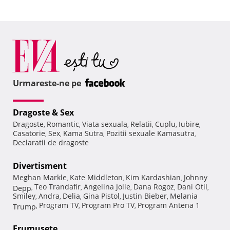
Urmareste-ne pe
Dragoste & Sex
Dragoste
Romantic
Viata sexuala
Relatii
Cuplu
Iubire
,
,
,
,
,
,
Casatorie
Sex
Kama Sutra
Pozitii sexuale Kamasutra
,
,
,
,
Declaratii de dragoste
Divertisment
Meghan Markle
Kate Middleton
Kim Kardashian
Johnny
,
,
,
Teo Trandafir
Angelina Jolie
Dana Rogoz
Dani Otil
Depp
,
,
,
,
,
Smiley
Andra
Delia
Gina Pistol
Justin Bieber
Melania
,
,
,
,
,
Program TV
Program Pro TV
Program Antena 1
Trump
,
,
,
Frumuseţe