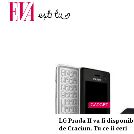
și 60 de ani. De ce te t
Carieră
pe măsură ce înaintez
Actualitate
GADGET
LG Prada II va fi disponib
de Craciun. Tu ce ii ceri