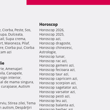
Horoscop
e
Ciorba
Peste
Sos
Horoscop 2026
,
,
,
,
,
Supa
Dulceata
Horoscop 2025
,
,
,
ail
Supa crema
Horoscop azi
,
,
,
rt
Maioneza
Pilaf
Horoscop dragoste
,
,
,
,
re
Ciorba pui
Ciorba
Horoscop chinezesc
,
,
,
am azi
Astrologie
,
Horoscop lunar
,
Horoscop rac azi
,
lie
Horoscop gemeni azi
,
rie
Amenajari
,
Horoscop fecioara azi
,
ila
Canapele
,
,
Horoscop taur azi
,
sign interior
,
Horoscop capricorn azi
,
nal de mama singura
,
Horoscop scorpion azi
,
 curajoase
Autism
,
Horoscop sagetator azi
,
Horoscop varsator azi
,
Horoscop pesti azi
,
Horoscop leu azi
,
rviu
Stirea zilei
Tema
,
,
Horoscop balanta azi
,
in autism
Despărţiri
,
Horoscop berbec azi
,