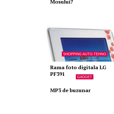
Mosului?
SHOPPING AUTO-TEHNO
Rama foto digitala LG
PF391
GADGET
MP3 de buzunar