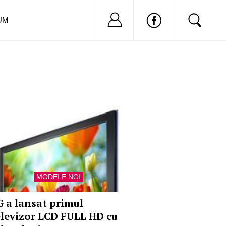
Nu ai cont?
Inregistreaza-
UM
MODELE NOI
G a lansat primul
elevizor LCD FULL HD cu