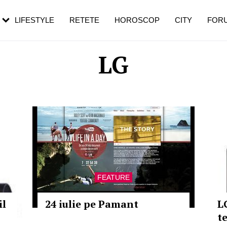
rezești mai des
Cât durează, cum te pregătești și cât
i în vârstă
de dureroasă este investigația
LIFESTYLE
RETETE
HOROSCOP
CITY
FOR
LG
FEATURE
il
24 iulie pe Pamant
L
t