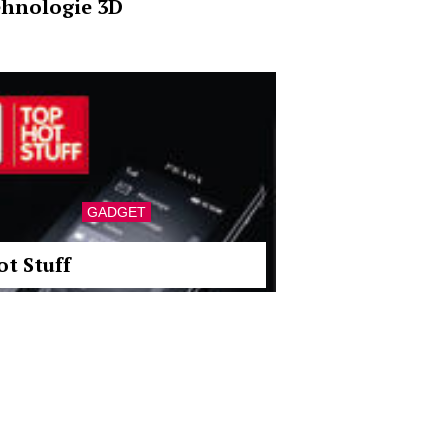
ehnologie 3D
GADGET
ot Stuff