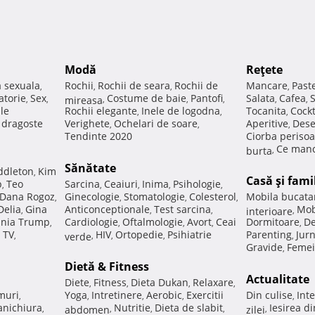
Modă
Reţete
a sexuala
Rochii
Rochii de seara
Rochii de
Mancare
Past
,
,
,
,
atorie
Sex
Costume de baie
Pantofi
Salata
Cafea
,
,
mireasa
,
,
,
,
,
ale
Rochii elegante
Inele de logodna
Tocanita
Cockt
,
,
,
e dragoste
Verighete
Ochelari de soare
Aperitive
Dese
,
,
,
Tendinte 2020
Ciorba perisoa
Ce manc
burta
,
Sănătate
ddleton
Kim
,
Casă şi fami
p
Teo
Sarcina
Ceaiuri
Inima
Psihologie
,
,
,
,
,
Dana Rogoz
Ginecologie
Stomatologie
Colesterol
Mobila bucata
,
,
,
,
Delia
Gina
Anticonceptionale
Test sarcina
Mob
,
,
,
interioare
,
nia Trump
Cardiologie
Oftalmologie
Avort
Ceai
Dormitoare
De
,
,
,
,
,
 TV
HIV
Ortopedie
Psihiatrie
Parenting
Jur
,
verde
,
,
,
,
Gravide
Femei
,
Dietă & Fitness
Actualitate
Diete
Fitness
Dieta Dukan
Relaxare
,
,
,
,
muri
Yoga
Intretinere
Aerobic
Exercitii
Din culise
Inte
,
,
,
,
,
nichiura
Nutritie
Dieta de slabit
Iesirea d
,
abdomen
,
,
,
zilei
,