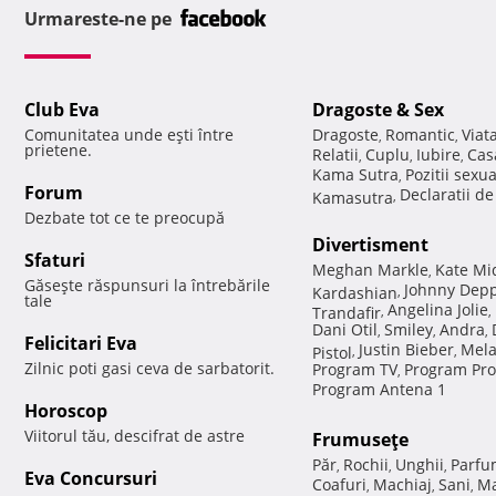
Urmareste-ne pe
Club Eva
Dragoste & Sex
Comunitatea unde eşti între
Dragoste
Romantic
Viat
,
,
prietene.
Relatii
Cuplu
Iubire
Cas
,
,
,
Kama Sutra
Pozitii sexu
,
Forum
Declaratii d
Kamasutra
,
Dezbate tot ce te preocupă
Divertisment
Sfaturi
Meghan Markle
Kate Mi
,
Găseşte răspunsuri la întrebările
Johnny Dep
Kardashian
,
tale
Angelina Jolie
Trandafir
,
,
Dani Otil
Smiley
Andra
,
,
,
Felicitari Eva
Justin Bieber
Mela
Pistol
,
,
Zilnic poti gasi ceva de sarbatorit.
Program TV
Program Pro
,
Program Antena 1
Horoscop
Viitorul tău, descifrat de astre
Frumuseţe
Păr
Rochii
Unghii
Parfu
,
,
,
Eva Concursuri
Coafuri
Machiaj
Sani
Ma
,
,
,