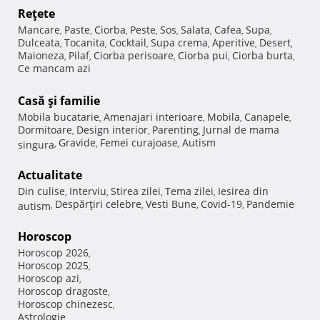
Reţete
Mancare
Paste
Ciorba
Peste
Sos
Salata
Cafea
Supa
,
,
,
,
,
,
,
,
Dulceata
Tocanita
Cocktail
Supa crema
Aperitive
Desert
,
,
,
,
,
,
Maioneza
Pilaf
Ciorba perisoare
Ciorba pui
Ciorba burta
,
,
,
,
,
Ce mancam azi
Casă şi familie
Mobila bucatarie
Amenajari interioare
Mobila
Canapele
,
,
,
,
Dormitoare
Design interior
Parenting
Jurnal de mama
,
,
,
Gravide
Femei curajoase
Autism
singura
,
,
,
Actualitate
Din culise
Interviu
Stirea zilei
Tema zilei
Iesirea din
,
,
,
,
Despărţiri celebre
Vesti Bune
Covid-19
Pandemie
autism
,
,
,
,
Horoscop
Horoscop 2026
,
Horoscop 2025
,
Horoscop azi
,
Horoscop dragoste
,
Horoscop chinezesc
,
Astrologie
,