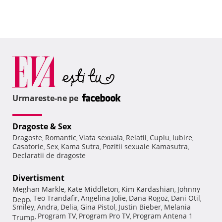
Urmareste-ne pe
Dragoste & Sex
Dragoste
Romantic
Viata sexuala
Relatii
Cuplu
Iubire
,
,
,
,
,
,
Casatorie
Sex
Kama Sutra
Pozitii sexuale Kamasutra
,
,
,
,
Declaratii de dragoste
Divertisment
Meghan Markle
Kate Middleton
Kim Kardashian
Johnny
,
,
,
Teo Trandafir
Angelina Jolie
Dana Rogoz
Dani Otil
Depp
,
,
,
,
,
Smiley
Andra
Delia
Gina Pistol
Justin Bieber
Melania
,
,
,
,
,
Program TV
Program Pro TV
Program Antena 1
Trump
,
,
,