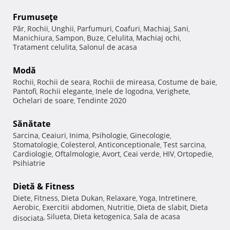
Frumuseţe
Păr
Rochii
Unghii
Parfumuri
Coafuri
Machiaj
Sani
,
,
,
,
,
,
,
Manichiura
Sampon
Buze
Celulita
Machiaj ochi
,
,
,
,
,
Tratament celulita
Salonul de acasa
,
Modă
Rochii
Rochii de seara
Rochii de mireasa
Costume de baie
,
,
,
,
Pantofi
Rochii elegante
Inele de logodna
Verighete
,
,
,
,
Ochelari de soare
Tendinte 2020
,
Sănătate
Sarcina
Ceaiuri
Inima
Psihologie
Ginecologie
,
,
,
,
,
Stomatologie
Colesterol
Anticonceptionale
Test sarcina
,
,
,
,
Cardiologie
Oftalmologie
Avort
Ceai verde
HIV
Ortopedie
,
,
,
,
,
,
Psihiatrie
Dietă & Fitness
Diete
Fitness
Dieta Dukan
Relaxare
Yoga
Intretinere
,
,
,
,
,
,
Aerobic
Exercitii abdomen
Nutritie
Dieta de slabit
Dieta
,
,
,
,
Silueta
Dieta ketogenica
Sala de acasa
disociata
,
,
,