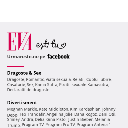
Urmareste-ne pe
Dragoste & Sex
Dragoste
Romantic
Viata sexuala
Relatii
Cuplu
Iubire
,
,
,
,
,
,
Casatorie
Sex
Kama Sutra
Pozitii sexuale Kamasutra
,
,
,
,
Declaratii de dragoste
Divertisment
Meghan Markle
Kate Middleton
Kim Kardashian
Johnny
,
,
,
Teo Trandafir
Angelina Jolie
Dana Rogoz
Dani Otil
Depp
,
,
,
,
,
Smiley
Andra
Delia
Gina Pistol
Justin Bieber
Melania
,
,
,
,
,
Program TV
Program Pro TV
Program Antena 1
Trump
,
,
,