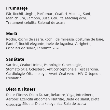
Frumuseţe
Păr
Rochii
Unghii
Parfumuri
Coafuri
Machiaj
Sani
,
,
,
,
,
,
,
Manichiura
Sampon
Buze
Celulita
Machiaj ochi
,
,
,
,
,
Tratament celulita
Salonul de acasa
,
Modă
Rochii
Rochii de seara
Rochii de mireasa
Costume de baie
,
,
,
,
Pantofi
Rochii elegante
Inele de logodna
Verighete
,
,
,
,
Ochelari de soare
Tendinte 2020
,
Sănătate
Sarcina
Ceaiuri
Inima
Psihologie
Ginecologie
,
,
,
,
,
Stomatologie
Colesterol
Anticonceptionale
Test sarcina
,
,
,
,
Cardiologie
Oftalmologie
Avort
Ceai verde
HIV
Ortopedie
,
,
,
,
,
,
Psihiatrie
Dietă & Fitness
Diete
Fitness
Dieta Dukan
Relaxare
Yoga
Intretinere
,
,
,
,
,
,
Aerobic
Exercitii abdomen
Nutritie
Dieta de slabit
Dieta
,
,
,
,
Silueta
Dieta ketogenica
Sala de acasa
disociata
,
,
,