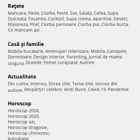
Reţete
Mancare
Paste
Ciorba
Peste
Sos
Salata
Cafea
Supa
,
,
,
,
,
,
,
,
Dulceata
Tocanita
Cocktail
Supa crema
Aperitive
Desert
,
,
,
,
,
,
Maioneza
Pilaf
Ciorba perisoare
Ciorba pui
Ciorba burta
,
,
,
,
,
Ce mancam azi
Casă şi familie
Mobila bucatarie
Amenajari interioare
Mobila
Canapele
,
,
,
,
Dormitoare
Design interior
Parenting
Jurnal de mama
,
,
,
Gravide
Femei curajoase
Autism
singura
,
,
,
Actualitate
Din culise
Interviu
Stirea zilei
Tema zilei
Iesirea din
,
,
,
,
Despărţiri celebre
Vesti Bune
Covid-19
Pandemie
autism
,
,
,
,
Horoscop
Horoscop 2026
,
Horoscop 2025
,
Horoscop azi
,
Horoscop dragoste
,
Horoscop chinezesc
,
Astrologie
,