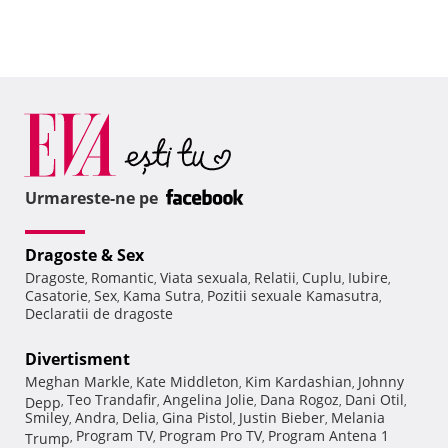
Urmareste-ne pe
Dragoste & Sex
Dragoste
Romantic
Viata sexuala
Relatii
Cuplu
Iubire
,
,
,
,
,
,
Casatorie
Sex
Kama Sutra
Pozitii sexuale Kamasutra
,
,
,
,
Declaratii de dragoste
Divertisment
Meghan Markle
Kate Middleton
Kim Kardashian
Johnny
,
,
,
Teo Trandafir
Angelina Jolie
Dana Rogoz
Dani Otil
Depp
,
,
,
,
,
Smiley
Andra
Delia
Gina Pistol
Justin Bieber
Melania
,
,
,
,
,
Program TV
Program Pro TV
Program Antena 1
Trump
,
,
,