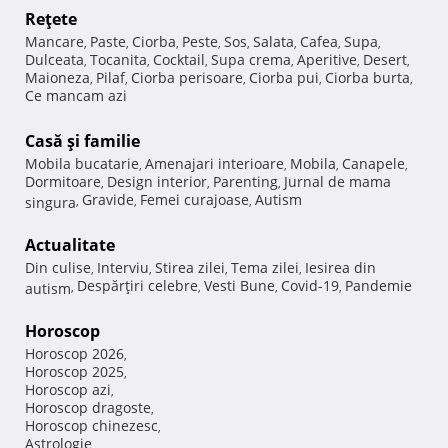
Reţete
Mancare
Paste
Ciorba
Peste
Sos
Salata
Cafea
Supa
,
,
,
,
,
,
,
,
Dulceata
Tocanita
Cocktail
Supa crema
Aperitive
Desert
,
,
,
,
,
,
Maioneza
Pilaf
Ciorba perisoare
Ciorba pui
Ciorba burta
,
,
,
,
,
Ce mancam azi
Casă şi familie
Mobila bucatarie
Amenajari interioare
Mobila
Canapele
,
,
,
,
Dormitoare
Design interior
Parenting
Jurnal de mama
,
,
,
Gravide
Femei curajoase
Autism
singura
,
,
,
Actualitate
Din culise
Interviu
Stirea zilei
Tema zilei
Iesirea din
,
,
,
,
Despărţiri celebre
Vesti Bune
Covid-19
Pandemie
autism
,
,
,
,
Horoscop
Horoscop 2026
,
Horoscop 2025
,
Horoscop azi
,
Horoscop dragoste
,
Horoscop chinezesc
,
Astrologie
,