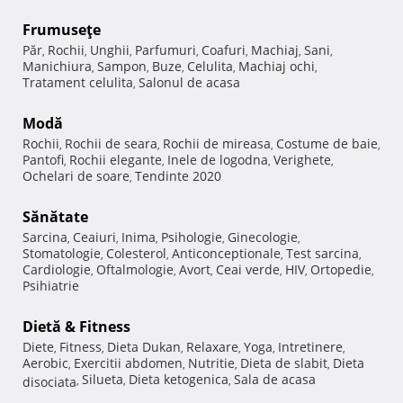
Frumuseţe
Păr
Rochii
Unghii
Parfumuri
Coafuri
Machiaj
Sani
,
,
,
,
,
,
,
Manichiura
Sampon
Buze
Celulita
Machiaj ochi
,
,
,
,
,
Tratament celulita
Salonul de acasa
,
Modă
Rochii
Rochii de seara
Rochii de mireasa
Costume de baie
,
,
,
,
Pantofi
Rochii elegante
Inele de logodna
Verighete
,
,
,
,
Ochelari de soare
Tendinte 2020
,
Sănătate
Sarcina
Ceaiuri
Inima
Psihologie
Ginecologie
,
,
,
,
,
Stomatologie
Colesterol
Anticonceptionale
Test sarcina
,
,
,
,
Cardiologie
Oftalmologie
Avort
Ceai verde
HIV
Ortopedie
,
,
,
,
,
,
Psihiatrie
Dietă & Fitness
Diete
Fitness
Dieta Dukan
Relaxare
Yoga
Intretinere
,
,
,
,
,
,
Aerobic
Exercitii abdomen
Nutritie
Dieta de slabit
Dieta
,
,
,
,
Silueta
Dieta ketogenica
Sala de acasa
disociata
,
,
,