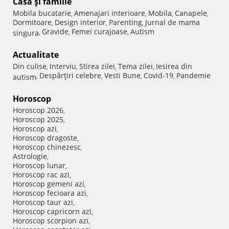
Casă şi familie
Mobila bucatarie
Amenajari interioare
Mobila
Canapele
,
,
,
,
Dormitoare
Design interior
Parenting
Jurnal de mama
,
,
,
Gravide
Femei curajoase
Autism
singura
,
,
,
Actualitate
Din culise
Interviu
Stirea zilei
Tema zilei
Iesirea din
,
,
,
,
Despărţiri celebre
Vesti Bune
Covid-19
Pandemie
autism
,
,
,
,
Horoscop
Horoscop 2026
,
Horoscop 2025
,
Horoscop azi
,
Horoscop dragoste
,
Horoscop chinezesc
,
Astrologie
,
Horoscop lunar
,
Horoscop rac azi
,
Horoscop gemeni azi
,
Horoscop fecioara azi
,
Horoscop taur azi
,
Horoscop capricorn azi
,
Horoscop scorpion azi
,