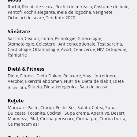
Rochii
Rochii de seara
Rochii de mireasa
Costume de baie
,
,
,
,
Pantofi
Rochii elegante
Inele de logodna
Verighete
,
,
,
,
Ochelari de soare
Tendinte 2020
,
Sănătate
Sarcina
Ceaiuri
Inima
Psihologie
Ginecologie
,
,
,
,
,
Stomatologie
Colesterol
Anticonceptionale
Test sarcina
,
,
,
,
Cardiologie
Oftalmologie
Avort
Ceai verde
HIV
Ortopedie
,
,
,
,
,
,
Psihiatrie
Dietă & Fitness
Diete
Fitness
Dieta Dukan
Relaxare
Yoga
Intretinere
,
,
,
,
,
,
Aerobic
Exercitii abdomen
Nutritie
Dieta de slabit
Dieta
,
,
,
,
Silueta
Dieta ketogenica
Sala de acasa
disociata
,
,
,
Reţete
Mancare
Paste
Ciorba
Peste
Sos
Salata
Cafea
Supa
,
,
,
,
,
,
,
,
Dulceata
Tocanita
Cocktail
Supa crema
Aperitive
Desert
,
,
,
,
,
,
Maioneza
Pilaf
Ciorba perisoare
Ciorba pui
Ciorba burta
,
,
,
,
,
Ce mancam azi