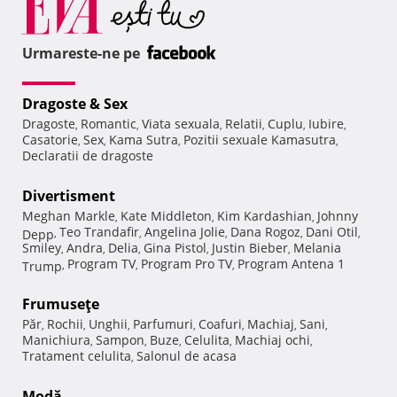
Urmareste-ne pe
Dragoste & Sex
Dragoste
Romantic
Viata sexuala
Relatii
Cuplu
Iubire
,
,
,
,
,
,
Casatorie
Sex
Kama Sutra
Pozitii sexuale Kamasutra
,
,
,
,
Declaratii de dragoste
Divertisment
Meghan Markle
Kate Middleton
Kim Kardashian
Johnny
,
,
,
Teo Trandafir
Angelina Jolie
Dana Rogoz
Dani Otil
Depp
,
,
,
,
,
Smiley
Andra
Delia
Gina Pistol
Justin Bieber
Melania
,
,
,
,
,
Program TV
Program Pro TV
Program Antena 1
Trump
,
,
,
Frumuseţe
Păr
Rochii
Unghii
Parfumuri
Coafuri
Machiaj
Sani
,
,
,
,
,
,
,
Manichiura
Sampon
Buze
Celulita
Machiaj ochi
,
,
,
,
,
Tratament celulita
Salonul de acasa
,
Modă