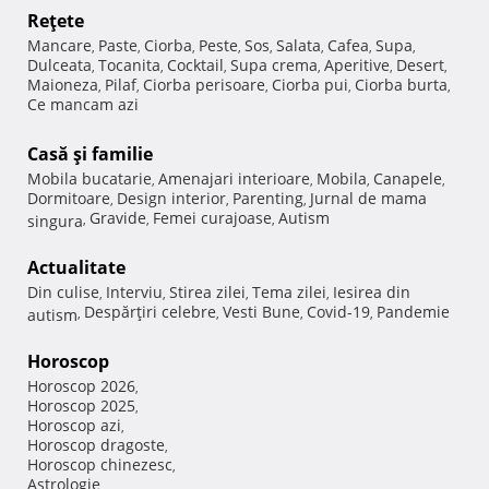
Reţete
Mancare
Paste
Ciorba
Peste
Sos
Salata
Cafea
Supa
,
,
,
,
,
,
,
,
Dulceata
Tocanita
Cocktail
Supa crema
Aperitive
Desert
,
,
,
,
,
,
Maioneza
Pilaf
Ciorba perisoare
Ciorba pui
Ciorba burta
,
,
,
,
,
Ce mancam azi
Casă şi familie
Mobila bucatarie
Amenajari interioare
Mobila
Canapele
,
,
,
,
Dormitoare
Design interior
Parenting
Jurnal de mama
,
,
,
Gravide
Femei curajoase
Autism
singura
,
,
,
Actualitate
Din culise
Interviu
Stirea zilei
Tema zilei
Iesirea din
,
,
,
,
Despărţiri celebre
Vesti Bune
Covid-19
Pandemie
autism
,
,
,
,
Horoscop
Horoscop 2026
,
Horoscop 2025
,
Horoscop azi
,
Horoscop dragoste
,
Horoscop chinezesc
,
Astrologie
,