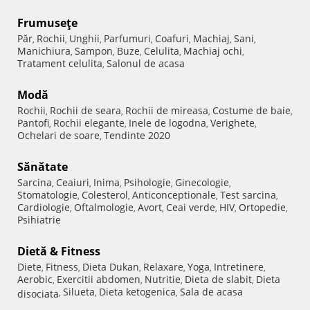
Frumuseţe
Păr
Rochii
Unghii
Parfumuri
Coafuri
Machiaj
Sani
,
,
,
,
,
,
,
Manichiura
Sampon
Buze
Celulita
Machiaj ochi
,
,
,
,
,
Tratament celulita
Salonul de acasa
,
Modă
Rochii
Rochii de seara
Rochii de mireasa
Costume de baie
,
,
,
,
Pantofi
Rochii elegante
Inele de logodna
Verighete
,
,
,
,
Ochelari de soare
Tendinte 2020
,
Sănătate
Sarcina
Ceaiuri
Inima
Psihologie
Ginecologie
,
,
,
,
,
Stomatologie
Colesterol
Anticonceptionale
Test sarcina
,
,
,
,
Cardiologie
Oftalmologie
Avort
Ceai verde
HIV
Ortopedie
,
,
,
,
,
,
Psihiatrie
Dietă & Fitness
Diete
Fitness
Dieta Dukan
Relaxare
Yoga
Intretinere
,
,
,
,
,
,
Aerobic
Exercitii abdomen
Nutritie
Dieta de slabit
Dieta
,
,
,
,
Silueta
Dieta ketogenica
Sala de acasa
disociata
,
,
,