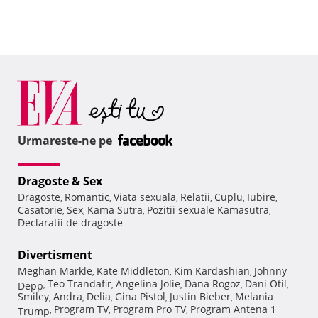
Urmareste-ne pe
Dragoste & Sex
Dragoste
Romantic
Viata sexuala
Relatii
Cuplu
Iubire
,
,
,
,
,
,
Casatorie
Sex
Kama Sutra
Pozitii sexuale Kamasutra
,
,
,
,
Declaratii de dragoste
Divertisment
Meghan Markle
Kate Middleton
Kim Kardashian
Johnny
,
,
,
Teo Trandafir
Angelina Jolie
Dana Rogoz
Dani Otil
Depp
,
,
,
,
,
Smiley
Andra
Delia
Gina Pistol
Justin Bieber
Melania
,
,
,
,
,
Program TV
Program Pro TV
Program Antena 1
Trump
,
,
,