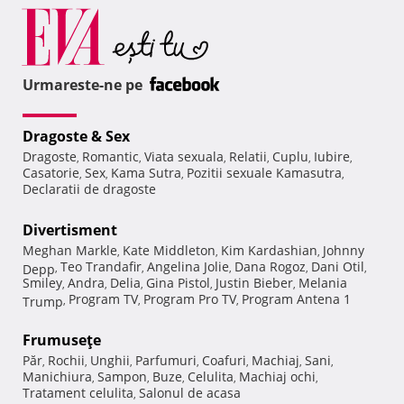
Urmareste-ne pe
Dragoste & Sex
Dragoste
Romantic
Viata sexuala
Relatii
Cuplu
Iubire
,
,
,
,
,
,
Casatorie
Sex
Kama Sutra
Pozitii sexuale Kamasutra
,
,
,
,
Declaratii de dragoste
Divertisment
Meghan Markle
Kate Middleton
Kim Kardashian
Johnny
,
,
,
Teo Trandafir
Angelina Jolie
Dana Rogoz
Dani Otil
Depp
,
,
,
,
,
Smiley
Andra
Delia
Gina Pistol
Justin Bieber
Melania
,
,
,
,
,
Program TV
Program Pro TV
Program Antena 1
Trump
,
,
,
Frumuseţe
Păr
Rochii
Unghii
Parfumuri
Coafuri
Machiaj
Sani
,
,
,
,
,
,
,
Manichiura
Sampon
Buze
Celulita
Machiaj ochi
,
,
,
,
,
Tratament celulita
Salonul de acasa
,