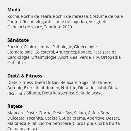
Modă
Rochii
Rochii de seara
Rochii de mireasa
Costume de baie
,
,
,
,
Pantofi
Rochii elegante
Inele de logodna
Verighete
,
,
,
,
Ochelari de soare
Tendinte 2020
,
Sănătate
Sarcina
Ceaiuri
Inima
Psihologie
Ginecologie
,
,
,
,
,
Stomatologie
Colesterol
Anticonceptionale
Test sarcina
,
,
,
,
Cardiologie
Oftalmologie
Avort
Ceai verde
HIV
Ortopedie
,
,
,
,
,
,
Psihiatrie
Dietă & Fitness
Diete
Fitness
Dieta Dukan
Relaxare
Yoga
Intretinere
,
,
,
,
,
,
Aerobic
Exercitii abdomen
Nutritie
Dieta de slabit
Dieta
,
,
,
,
Silueta
Dieta ketogenica
Sala de acasa
disociata
,
,
,
Reţete
Mancare
Paste
Ciorba
Peste
Sos
Salata
Cafea
Supa
,
,
,
,
,
,
,
,
Dulceata
Tocanita
Cocktail
Supa crema
Aperitive
Desert
,
,
,
,
,
,
Maioneza
Pilaf
Ciorba perisoare
Ciorba pui
Ciorba burta
,
,
,
,
,
Ce mancam azi