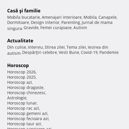
Casă şi familie
Mobila bucatarie
Amenajari interioare
Mobila
Canapele
,
,
,
,
Dormitoare
Design interior
Parenting
Jurnal de mama
,
,
,
Gravide
Femei curajoase
Autism
singura
,
,
,
Actualitate
Din culise
Interviu
Stirea zilei
Tema zilei
Iesirea din
,
,
,
,
Despărţiri celebre
Vesti Bune
Covid-19
Pandemie
autism
,
,
,
,
Horoscop
Horoscop 2026
,
Horoscop 2025
,
Horoscop azi
,
Horoscop dragoste
,
Horoscop chinezesc
,
Astrologie
,
Horoscop lunar
,
Horoscop rac azi
,
Horoscop gemeni azi
,
Horoscop fecioara azi
,
Horoscop taur azi
,
Horoscop capricorn azi