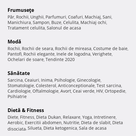
Frumuseţe
Păr
Rochii
Unghii
Parfumuri
Coafuri
Machiaj
Sani
,
,
,
,
,
,
,
Manichiura
Sampon
Buze
Celulita
Machiaj ochi
,
,
,
,
,
Tratament celulita
Salonul de acasa
,
Modă
Rochii
Rochii de seara
Rochii de mireasa
Costume de baie
,
,
,
,
Pantofi
Rochii elegante
Inele de logodna
Verighete
,
,
,
,
Ochelari de soare
Tendinte 2020
,
Sănătate
Sarcina
Ceaiuri
Inima
Psihologie
Ginecologie
,
,
,
,
,
Stomatologie
Colesterol
Anticonceptionale
Test sarcina
,
,
,
,
Cardiologie
Oftalmologie
Avort
Ceai verde
HIV
Ortopedie
,
,
,
,
,
,
Psihiatrie
Dietă & Fitness
Diete
Fitness
Dieta Dukan
Relaxare
Yoga
Intretinere
,
,
,
,
,
,
Aerobic
Exercitii abdomen
Nutritie
Dieta de slabit
Dieta
,
,
,
,
Silueta
Dieta ketogenica
Sala de acasa
disociata
,
,
,