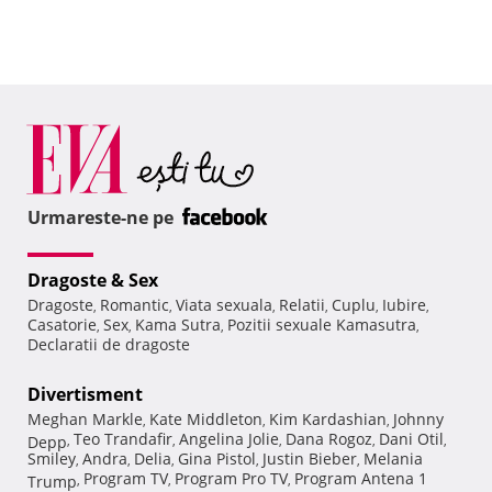
Urmareste-ne pe
Dragoste & Sex
Dragoste
Romantic
Viata sexuala
Relatii
Cuplu
Iubire
,
,
,
,
,
,
Casatorie
Sex
Kama Sutra
Pozitii sexuale Kamasutra
,
,
,
,
Declaratii de dragoste
Divertisment
Meghan Markle
Kate Middleton
Kim Kardashian
Johnny
,
,
,
Teo Trandafir
Angelina Jolie
Dana Rogoz
Dani Otil
Depp
,
,
,
,
,
Smiley
Andra
Delia
Gina Pistol
Justin Bieber
Melania
,
,
,
,
,
Program TV
Program Pro TV
Program Antena 1
Trump
,
,
,