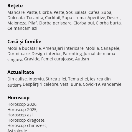
Reţete
Mancare
Paste
Ciorba
Peste
Sos
Salata
Cafea
Supa
,
,
,
,
,
,
,
,
Dulceata
Tocanita
Cocktail
Supa crema
Aperitive
Desert
,
,
,
,
,
,
Maioneza
Pilaf
Ciorba perisoare
Ciorba pui
Ciorba burta
,
,
,
,
,
Ce mancam azi
Casă şi familie
Mobila bucatarie
Amenajari interioare
Mobila
Canapele
,
,
,
,
Dormitoare
Design interior
Parenting
Jurnal de mama
,
,
,
Gravide
Femei curajoase
Autism
singura
,
,
,
Actualitate
Din culise
Interviu
Stirea zilei
Tema zilei
Iesirea din
,
,
,
,
Despărţiri celebre
Vesti Bune
Covid-19
Pandemie
autism
,
,
,
,
Horoscop
Horoscop 2026
,
Horoscop 2025
,
Horoscop azi
,
Horoscop dragoste
,
Horoscop chinezesc
,
Astrologie
,