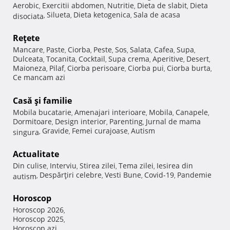
Aerobic
Exercitii abdomen
Nutritie
Dieta de slabit
Dieta
,
,
,
,
Silueta
Dieta ketogenica
Sala de acasa
disociata
,
,
,
Reţete
Mancare
Paste
Ciorba
Peste
Sos
Salata
Cafea
Supa
,
,
,
,
,
,
,
,
Dulceata
Tocanita
Cocktail
Supa crema
Aperitive
Desert
,
,
,
,
,
,
Maioneza
Pilaf
Ciorba perisoare
Ciorba pui
Ciorba burta
,
,
,
,
,
Ce mancam azi
Casă şi familie
Mobila bucatarie
Amenajari interioare
Mobila
Canapele
,
,
,
,
Dormitoare
Design interior
Parenting
Jurnal de mama
,
,
,
Gravide
Femei curajoase
Autism
singura
,
,
,
Actualitate
Din culise
Interviu
Stirea zilei
Tema zilei
Iesirea din
,
,
,
,
Despărţiri celebre
Vesti Bune
Covid-19
Pandemie
autism
,
,
,
,
Horoscop
Horoscop 2026
,
Horoscop 2025
,
Horoscop azi
,