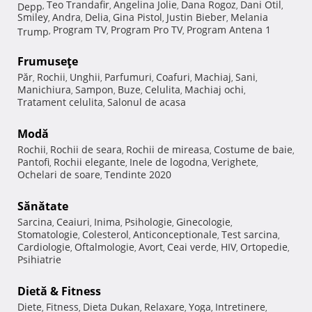
Teo Trandafir
Angelina Jolie
Dana Rogoz
Dani Otil
Depp
,
,
,
,
,
Smiley
Andra
Delia
Gina Pistol
Justin Bieber
Melania
,
,
,
,
,
Program TV
Program Pro TV
Program Antena 1
Trump
,
,
,
Frumuseţe
Păr
Rochii
Unghii
Parfumuri
Coafuri
Machiaj
Sani
,
,
,
,
,
,
,
Manichiura
Sampon
Buze
Celulita
Machiaj ochi
,
,
,
,
,
Tratament celulita
Salonul de acasa
,
Modă
Rochii
Rochii de seara
Rochii de mireasa
Costume de baie
,
,
,
,
Pantofi
Rochii elegante
Inele de logodna
Verighete
,
,
,
,
Ochelari de soare
Tendinte 2020
,
Sănătate
Sarcina
Ceaiuri
Inima
Psihologie
Ginecologie
,
,
,
,
,
Stomatologie
Colesterol
Anticonceptionale
Test sarcina
,
,
,
,
Cardiologie
Oftalmologie
Avort
Ceai verde
HIV
Ortopedie
,
,
,
,
,
,
Psihiatrie
Dietă & Fitness
Diete
Fitness
Dieta Dukan
Relaxare
Yoga
Intretinere
,
,
,
,
,
,