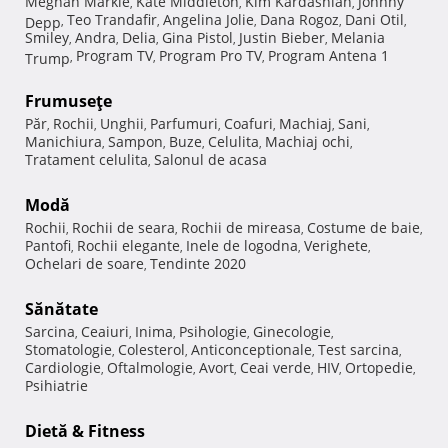
Meghan Markle
Kate Middleton
Kim Kardashian
Johnny
,
,
,
Teo Trandafir
Angelina Jolie
Dana Rogoz
Dani Otil
Depp
,
,
,
,
,
Smiley
Andra
Delia
Gina Pistol
Justin Bieber
Melania
,
,
,
,
,
Program TV
Program Pro TV
Program Antena 1
Trump
,
,
,
Frumuseţe
Păr
Rochii
Unghii
Parfumuri
Coafuri
Machiaj
Sani
,
,
,
,
,
,
,
Manichiura
Sampon
Buze
Celulita
Machiaj ochi
,
,
,
,
,
Tratament celulita
Salonul de acasa
,
Modă
Rochii
Rochii de seara
Rochii de mireasa
Costume de baie
,
,
,
,
Pantofi
Rochii elegante
Inele de logodna
Verighete
,
,
,
,
Ochelari de soare
Tendinte 2020
,
Sănătate
Sarcina
Ceaiuri
Inima
Psihologie
Ginecologie
,
,
,
,
,
Stomatologie
Colesterol
Anticonceptionale
Test sarcina
,
,
,
,
Cardiologie
Oftalmologie
Avort
Ceai verde
HIV
Ortopedie
,
,
,
,
,
,
Psihiatrie
Dietă & Fitness