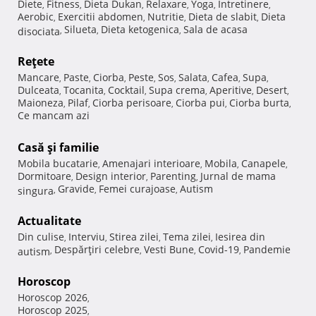
Diete
Fitness
Dieta Dukan
Relaxare
Yoga
Intretinere
,
,
,
,
,
,
Aerobic
Exercitii abdomen
Nutritie
Dieta de slabit
Dieta
,
,
,
,
Silueta
Dieta ketogenica
Sala de acasa
disociata
,
,
,
Reţete
Mancare
Paste
Ciorba
Peste
Sos
Salata
Cafea
Supa
,
,
,
,
,
,
,
,
Dulceata
Tocanita
Cocktail
Supa crema
Aperitive
Desert
,
,
,
,
,
,
Maioneza
Pilaf
Ciorba perisoare
Ciorba pui
Ciorba burta
,
,
,
,
,
Ce mancam azi
Casă şi familie
Mobila bucatarie
Amenajari interioare
Mobila
Canapele
,
,
,
,
Dormitoare
Design interior
Parenting
Jurnal de mama
,
,
,
Gravide
Femei curajoase
Autism
singura
,
,
,
Actualitate
Din culise
Interviu
Stirea zilei
Tema zilei
Iesirea din
,
,
,
,
Despărţiri celebre
Vesti Bune
Covid-19
Pandemie
autism
,
,
,
,
Horoscop
Horoscop 2026
,
Horoscop 2025
,