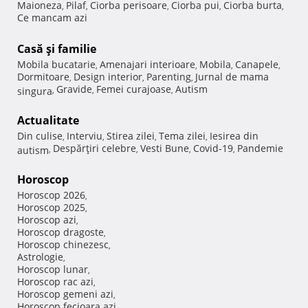
Maioneza
Pilaf
Ciorba perisoare
Ciorba pui
Ciorba burta
,
,
,
,
,
Ce mancam azi
Casă şi familie
Mobila bucatarie
Amenajari interioare
Mobila
Canapele
,
,
,
,
Dormitoare
Design interior
Parenting
Jurnal de mama
,
,
,
Gravide
Femei curajoase
Autism
singura
,
,
,
Actualitate
Din culise
Interviu
Stirea zilei
Tema zilei
Iesirea din
,
,
,
,
Despărţiri celebre
Vesti Bune
Covid-19
Pandemie
autism
,
,
,
,
Horoscop
Horoscop 2026
,
Horoscop 2025
,
Horoscop azi
,
Horoscop dragoste
,
Horoscop chinezesc
,
Astrologie
,
Horoscop lunar
,
Horoscop rac azi
,
Horoscop gemeni azi
,
Horoscop fecioara azi
,