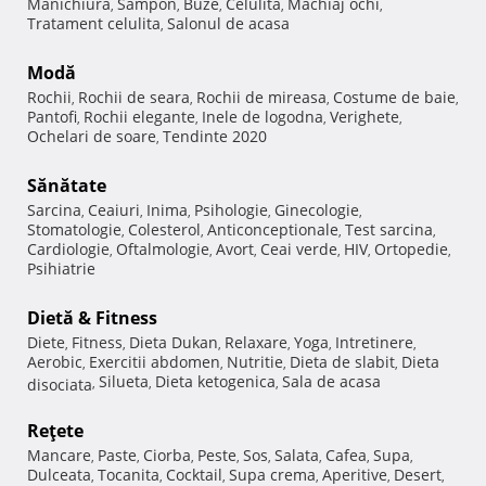
Manichiura
Sampon
Buze
Celulita
Machiaj ochi
,
,
,
,
,
Tratament celulita
Salonul de acasa
,
Modă
Rochii
Rochii de seara
Rochii de mireasa
Costume de baie
,
,
,
,
Pantofi
Rochii elegante
Inele de logodna
Verighete
,
,
,
,
Ochelari de soare
Tendinte 2020
,
Sănătate
Sarcina
Ceaiuri
Inima
Psihologie
Ginecologie
,
,
,
,
,
Stomatologie
Colesterol
Anticonceptionale
Test sarcina
,
,
,
,
Cardiologie
Oftalmologie
Avort
Ceai verde
HIV
Ortopedie
,
,
,
,
,
,
Psihiatrie
Dietă & Fitness
Diete
Fitness
Dieta Dukan
Relaxare
Yoga
Intretinere
,
,
,
,
,
,
Aerobic
Exercitii abdomen
Nutritie
Dieta de slabit
Dieta
,
,
,
,
Silueta
Dieta ketogenica
Sala de acasa
disociata
,
,
,
Reţete
Mancare
Paste
Ciorba
Peste
Sos
Salata
Cafea
Supa
,
,
,
,
,
,
,
,
Dulceata
Tocanita
Cocktail
Supa crema
Aperitive
Desert
,
,
,
,
,
,