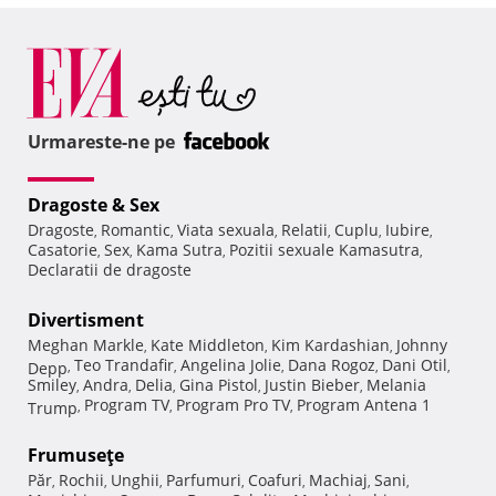
Urmareste-ne pe
Dragoste & Sex
Dragoste
Romantic
Viata sexuala
Relatii
Cuplu
Iubire
,
,
,
,
,
,
Casatorie
Sex
Kama Sutra
Pozitii sexuale Kamasutra
,
,
,
,
Declaratii de dragoste
Divertisment
Meghan Markle
Kate Middleton
Kim Kardashian
Johnny
,
,
,
Teo Trandafir
Angelina Jolie
Dana Rogoz
Dani Otil
Depp
,
,
,
,
,
Smiley
Andra
Delia
Gina Pistol
Justin Bieber
Melania
,
,
,
,
,
Program TV
Program Pro TV
Program Antena 1
Trump
,
,
,
Frumuseţe
Păr
Rochii
Unghii
Parfumuri
Coafuri
Machiaj
Sani
,
,
,
,
,
,
,