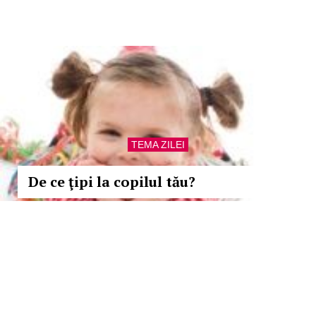
TEMA ZILEI
De ce ţipi la copilul tău?