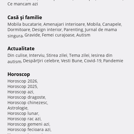
Ce mancam azi
Casă şi familie
Mobila bucatarie
Amenajari interioare
Mobila
Canapele
,
,
,
,
Dormitoare
Design interior
Parenting
Jurnal de mama
,
,
,
Gravide
Femei curajoase
Autism
singura
,
,
,
Actualitate
Din culise
Interviu
Stirea zilei
Tema zilei
Iesirea din
,
,
,
,
Despărţiri celebre
Vesti Bune
Covid-19
Pandemie
autism
,
,
,
,
Horoscop
Horoscop 2026
,
Horoscop 2025
,
Horoscop azi
,
Horoscop dragoste
,
Horoscop chinezesc
,
Astrologie
,
Horoscop lunar
,
Horoscop rac azi
,
Horoscop gemeni azi
,
Horoscop fecioara azi
,