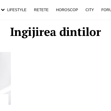
rebui să mergi
și 60 de ani. De ce te trezești mai des
pe măsură ce înaintezi în vârstă
LIFESTYLE
RETETE
HOROSCOP
CITY
FOR
Ingijirea dintilor