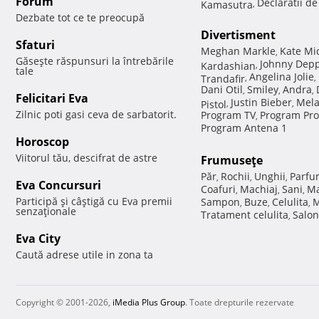
Forum
Declaratii d
Kamasutra
,
Dezbate tot ce te preocupă
Divertisment
Sfaturi
Meghan Markle
Kate Mi
,
Găseşte răspunsuri la întrebările
Johnny Dep
Kardashian
,
tale
Angelina Jolie
Trandafir
,
,
Dani Otil
Smiley
Andra
,
,
,
Felicitari Eva
Justin Bieber
Mela
Pistol
,
,
Zilnic poti gasi ceva de sarbatorit.
Program TV
Program Pro
,
Program Antena 1
Horoscop
Viitorul tău, descifrat de astre
Frumuseţe
Păr
Rochii
Unghii
Parfu
,
,
,
Eva Concursuri
Coafuri
Machiaj
Sani
Ma
,
,
,
Participă şi câştigă cu Eva premii
Sampon
Buze
Celulita
M
,
,
,
senzaţionale
Tratament celulita
Salon
,
Eva City
Caută adrese utile in zona ta
Copyright © 2001-2026,
iMedia Plus Group
. Toate drepturile rezervate