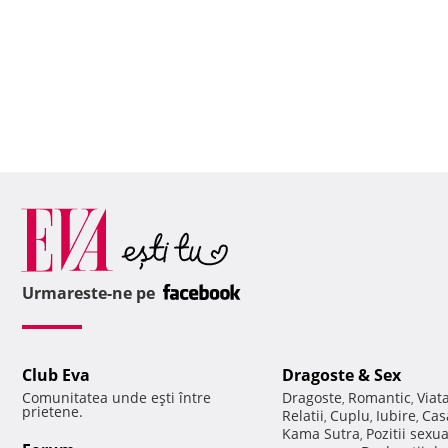
Urmareste-ne pe
Club Eva
Dragoste & Sex
Comunitatea unde eşti între
Dragoste
Romantic
Viat
,
,
prietene.
Relatii
Cuplu
Iubire
Cas
,
,
,
Kama Sutra
Pozitii sexu
,