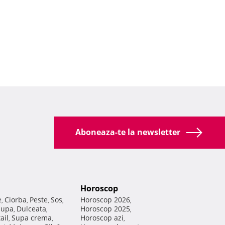
Aboneaza-te la newsletter
Horoscop
e
Ciorba
Peste
Sos
Horoscop 2026
,
,
,
,
,
Supa
Dulceata
Horoscop 2025
,
,
,
ail
Supa crema
Horoscop azi
,
,
,