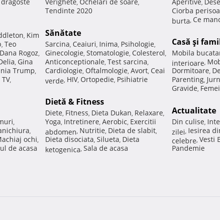
e dragoste
Verighete
Ochelari de soare
Aperitive
Dese
,
,
,
Tendinte 2020
Ciorba perisoa
Ce manc
burta
,
Sănătate
ddleton
Kim
,
Casă şi fami
p
Teo
Sarcina
Ceaiuri
Inima
Psihologie
,
,
,
,
,
Dana Rogoz
Ginecologie
Stomatologie
Colesterol
Mobila bucata
,
,
,
,
Delia
Gina
Anticonceptionale
Test sarcina
Mob
,
,
,
interioare
,
nia Trump
Cardiologie
Oftalmologie
Avort
Ceai
Dormitoare
De
,
,
,
,
,
 TV
HIV
Ortopedie
Psihiatrie
Parenting
Jur
,
verde
,
,
,
,
Gravide
Femei
,
Dietă & Fitness
Actualitate
Diete
Fitness
Dieta Dukan
Relaxare
,
,
,
,
muri
Yoga
Intretinere
Aerobic
Exercitii
Din culise
Inte
,
,
,
,
,
nichiura
Nutritie
Dieta de slabit
Iesirea d
,
abdomen
,
,
,
zilei
,
achiaj ochi
Dieta disociata
Silueta
Dieta
Vesti
,
,
,
celebre
,
ul de acasa
Sala de acasa
Pandemie
ketogenica
,