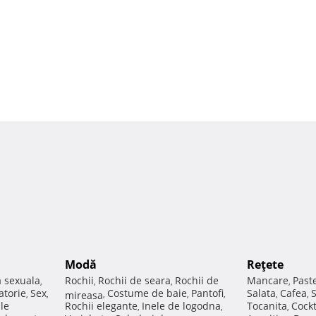
Modă
Reţete
a sexuala
Rochii
Rochii de seara
Rochii de
Mancare
Past
,
,
,
,
atorie
Sex
Costume de baie
Pantofi
Salata
Cafea
,
,
mireasa
,
,
,
,
,
ale
Rochii elegante
Inele de logodna
Tocanita
Cockt
,
,
,