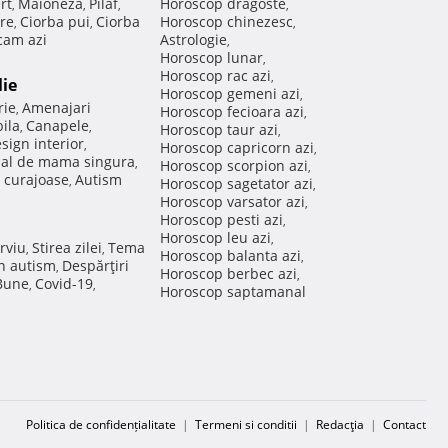
rt
Maioneza
Pilaf
Horoscop dragoste
,
,
,
,
re
Ciorba pui
Ciorba
Horoscop chinezesc
,
,
,
am azi
Astrologie
,
Horoscop lunar
,
Horoscop rac azi
,
lie
Horoscop gemeni azi
,
rie
Amenajari
,
Horoscop fecioara azi
,
ila
Canapele
,
,
Horoscop taur azi
,
sign interior
,
Horoscop capricorn azi
,
nal de mama singura
,
Horoscop scorpion azi
,
 curajoase
Autism
,
Horoscop sagetator azi
,
Horoscop varsator azi
,
Horoscop pesti azi
,
Horoscop leu azi
,
rviu
Stirea zilei
Tema
,
,
Horoscop balanta azi
,
in autism
Despărţiri
,
Horoscop berbec azi
,
 Bune
Covid-19
,
,
Horoscop saptamanal
Politica de confidențialitate
|
Termeni si conditii
|
Redacţia
|
Contact