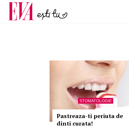
menopauză și când ar t
Carieră
la medic
Actualitate
STOMATOLOGIE
Pastreaza-ti periuta de
dinti curata!