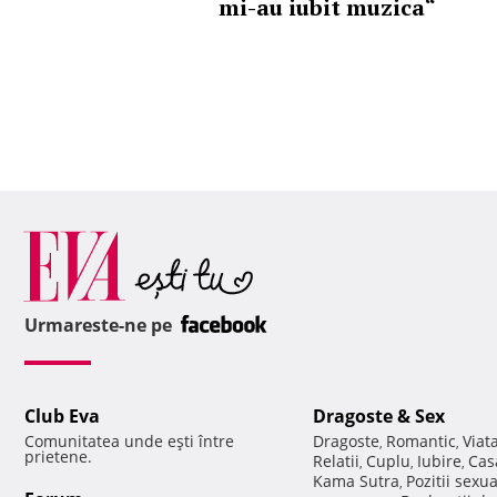
mi-au iubit muzica“
Urmareste-ne pe
Club Eva
Dragoste & Sex
Comunitatea unde eşti între
Dragoste
Romantic
Viat
,
,
prietene.
Relatii
Cuplu
Iubire
Cas
,
,
,
Kama Sutra
Pozitii sexu
,