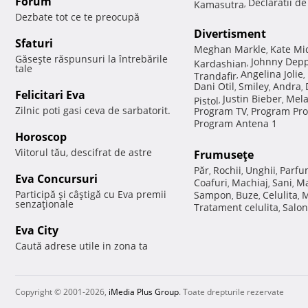
Forum
Declaratii d
Kamasutra
,
Dezbate tot ce te preocupă
Divertisment
Sfaturi
Meghan Markle
Kate Mi
,
Găseşte răspunsuri la întrebările
Johnny Dep
Kardashian
,
tale
Angelina Jolie
Trandafir
,
,
Dani Otil
Smiley
Andra
,
,
,
Felicitari Eva
Justin Bieber
Mela
Pistol
,
,
Zilnic poti gasi ceva de sarbatorit.
Program TV
Program Pro
,
Program Antena 1
Horoscop
Viitorul tău, descifrat de astre
Frumuseţe
Păr
Rochii
Unghii
Parfu
,
,
,
Eva Concursuri
Coafuri
Machiaj
Sani
Ma
,
,
,
Participă şi câştigă cu Eva premii
Sampon
Buze
Celulita
M
,
,
,
senzaţionale
Tratament celulita
Salon
,
Eva City
Caută adrese utile in zona ta
Copyright © 2001-2026,
iMedia Plus Group
. Toate drepturile rezervate