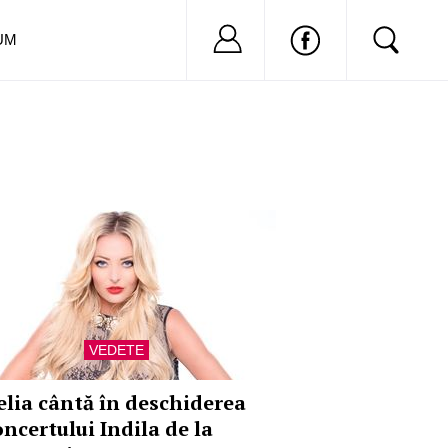
Nu ai cont?
Inregistreaza-
UM
VEDETE
elia cântă în deschiderea
oncertului Indila de la