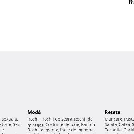
B
Modă
Reţete
a sexuala
Rochii
Rochii de seara
Rochii de
Mancare
Past
,
,
,
,
atorie
Sex
Costume de baie
Pantofi
Salata
Cafea
,
,
mireasa
,
,
,
,
,
ale
Rochii elegante
Inele de logodna
Tocanita
Cockt
,
,
,