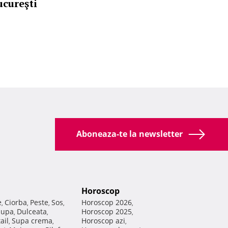
ucureşti
Aboneaza-te la newsletter
Horoscop
e
Ciorba
Peste
Sos
Horoscop 2026
,
,
,
,
,
Supa
Dulceata
Horoscop 2025
,
,
,
ail
Supa crema
Horoscop azi
,
,
,