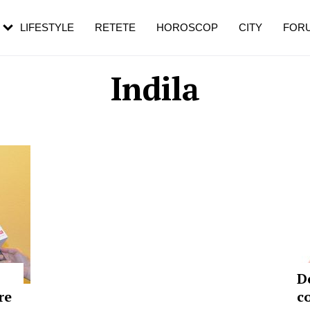
rezești mai des
Cât durează, cum te pregătești și cât
i în vârstă
de dureroasă este investigația
LIFESTYLE
RETETE
HOROSCOP
CITY
FOR
Indila
D
re
c