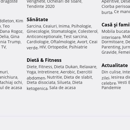
e dragoste
Verighete
Ochelari de soare
Aperitive
Dese
,
,
,
Tendinte 2020
Ciorba perisoa
Ce manc
burta
,
Sănătate
ddleton
Kim
,
Casă şi fami
p
Teo
Sarcina
Ceaiuri
Inima
Psihologie
,
,
,
,
,
Dana Rogoz
Ginecologie
Stomatologie
Colesterol
Mobila bucata
,
,
,
,
Delia
Gina
Anticonceptionale
Test sarcina
Mob
,
,
,
interioare
,
nia Trump
Cardiologie
Oftalmologie
Avort
Ceai
Dormitoare
De
,
,
,
,
,
 TV
HIV
Ortopedie
Psihiatrie
Parenting
Jur
,
verde
,
,
,
,
Gravide
Femei
,
Dietă & Fitness
Actualitate
Diete
Fitness
Dieta Dukan
Relaxare
,
,
,
,
muri
Yoga
Intretinere
Aerobic
Exercitii
Din culise
Inte
,
,
,
,
,
nichiura
Nutritie
Dieta de slabit
Iesirea d
,
abdomen
,
,
,
zilei
,
achiaj ochi
Dieta disociata
Silueta
Dieta
Vesti
,
,
,
celebre
,
ul de acasa
Sala de acasa
Pandemie
ketogenica
,