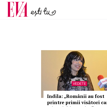
și 60 de ani. De ce te t
Carieră
pe măsură ce înaintez
Actualitate
VEDETE
Indila: „Românii au fost
printre primii visători ca