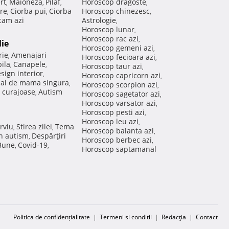
rt
Maioneza
Pilaf
Horoscop dragoste
,
,
,
,
re
Ciorba pui
Ciorba
Horoscop chinezesc
,
,
,
am azi
Astrologie
,
Horoscop lunar
,
Horoscop rac azi
,
lie
Horoscop gemeni azi
,
rie
Amenajari
,
Horoscop fecioara azi
,
ila
Canapele
,
,
Horoscop taur azi
,
sign interior
,
Horoscop capricorn azi
,
nal de mama singura
,
Horoscop scorpion azi
,
 curajoase
Autism
,
Horoscop sagetator azi
,
Horoscop varsator azi
,
Horoscop pesti azi
,
Horoscop leu azi
,
rviu
Stirea zilei
Tema
,
,
Horoscop balanta azi
,
in autism
Despărţiri
,
Horoscop berbec azi
,
 Bune
Covid-19
,
,
Horoscop saptamanal
Politica de confidențialitate
|
Termeni si conditii
|
Redacţia
|
Contact