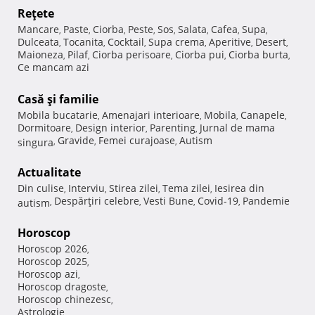
Reţete
Mancare
Paste
Ciorba
Peste
Sos
Salata
Cafea
Supa
,
,
,
,
,
,
,
,
Dulceata
Tocanita
Cocktail
Supa crema
Aperitive
Desert
,
,
,
,
,
,
Maioneza
Pilaf
Ciorba perisoare
Ciorba pui
Ciorba burta
,
,
,
,
,
Ce mancam azi
Casă şi familie
Mobila bucatarie
Amenajari interioare
Mobila
Canapele
,
,
,
,
Dormitoare
Design interior
Parenting
Jurnal de mama
,
,
,
Gravide
Femei curajoase
Autism
singura
,
,
,
Actualitate
Din culise
Interviu
Stirea zilei
Tema zilei
Iesirea din
,
,
,
,
Despărţiri celebre
Vesti Bune
Covid-19
Pandemie
autism
,
,
,
,
Horoscop
Horoscop 2026
,
Horoscop 2025
,
Horoscop azi
,
Horoscop dragoste
,
Horoscop chinezesc
,
Astrologie
,