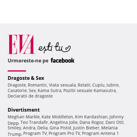
Urmareste-ne pe
Dragoste & Sex
Dragoste
Romantic
Viata sexuala
Relatii
Cuplu
Iubire
,
,
,
,
,
,
Casatorie
Sex
Kama Sutra
Pozitii sexuale Kamasutra
,
,
,
,
Declaratii de dragoste
Divertisment
Meghan Markle
Kate Middleton
Kim Kardashian
Johnny
,
,
,
Teo Trandafir
Angelina Jolie
Dana Rogoz
Dani Otil
Depp
,
,
,
,
,
Smiley
Andra
Delia
Gina Pistol
Justin Bieber
Melania
,
,
,
,
,
Program TV
Program Pro TV
Program Antena 1
Trump
,
,
,