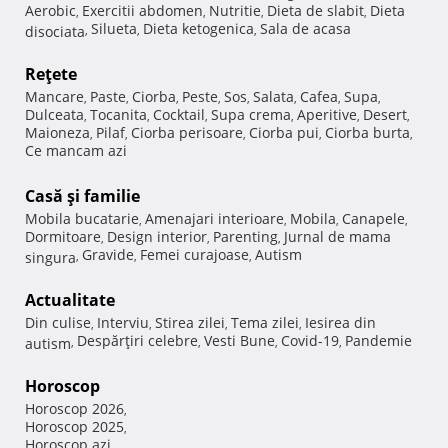
Aerobic
Exercitii abdomen
Nutritie
Dieta de slabit
Dieta
,
,
,
,
Silueta
Dieta ketogenica
Sala de acasa
disociata
,
,
,
Reţete
Mancare
Paste
Ciorba
Peste
Sos
Salata
Cafea
Supa
,
,
,
,
,
,
,
,
Dulceata
Tocanita
Cocktail
Supa crema
Aperitive
Desert
,
,
,
,
,
,
Maioneza
Pilaf
Ciorba perisoare
Ciorba pui
Ciorba burta
,
,
,
,
,
Ce mancam azi
Casă şi familie
Mobila bucatarie
Amenajari interioare
Mobila
Canapele
,
,
,
,
Dormitoare
Design interior
Parenting
Jurnal de mama
,
,
,
Gravide
Femei curajoase
Autism
singura
,
,
,
Actualitate
Din culise
Interviu
Stirea zilei
Tema zilei
Iesirea din
,
,
,
,
Despărţiri celebre
Vesti Bune
Covid-19
Pandemie
autism
,
,
,
,
Horoscop
Horoscop 2026
,
Horoscop 2025
,
Horoscop azi
,