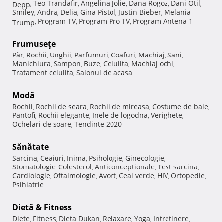
Teo Trandafir
Angelina Jolie
Dana Rogoz
Dani Otil
Depp
,
,
,
,
,
Smiley
Andra
Delia
Gina Pistol
Justin Bieber
Melania
,
,
,
,
,
Program TV
Program Pro TV
Program Antena 1
Trump
,
,
,
Frumuseţe
Păr
Rochii
Unghii
Parfumuri
Coafuri
Machiaj
Sani
,
,
,
,
,
,
,
Manichiura
Sampon
Buze
Celulita
Machiaj ochi
,
,
,
,
,
Tratament celulita
Salonul de acasa
,
Modă
Rochii
Rochii de seara
Rochii de mireasa
Costume de baie
,
,
,
,
Pantofi
Rochii elegante
Inele de logodna
Verighete
,
,
,
,
Ochelari de soare
Tendinte 2020
,
Sănătate
Sarcina
Ceaiuri
Inima
Psihologie
Ginecologie
,
,
,
,
,
Stomatologie
Colesterol
Anticonceptionale
Test sarcina
,
,
,
,
Cardiologie
Oftalmologie
Avort
Ceai verde
HIV
Ortopedie
,
,
,
,
,
,
Psihiatrie
Dietă & Fitness
Diete
Fitness
Dieta Dukan
Relaxare
Yoga
Intretinere
,
,
,
,
,
,