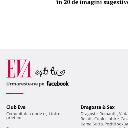
în 20 de imagini sugestiv
Urmareste-ne pe
Club Eva
Dragoste & Sex
Comunitatea unde eşti între
Dragoste
Romantic
Viat
,
,
prietene.
Relatii
Cuplu
Iubire
Cas
,
,
,
Kama Sutra
Pozitii sexu
,