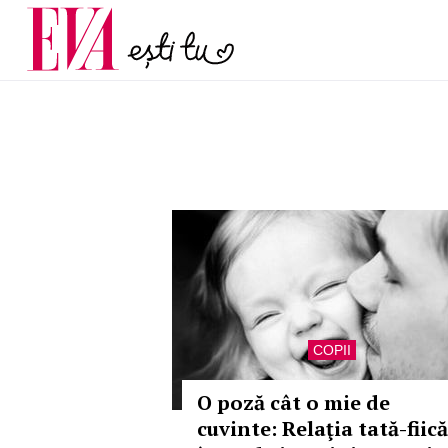
menopauză și când ar t
Carieră
la medic
Actualitate
COPII
O poză cât o mie de
cuvinte: Relaţia tată-fiică