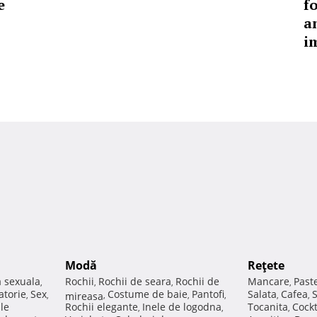
e
f
a
i
Modă
Reţete
a sexuala
Rochii
Rochii de seara
Rochii de
Mancare
Past
,
,
,
,
atorie
Sex
Costume de baie
Pantofi
Salata
Cafea
,
,
mireasa
,
,
,
,
,
ale
Rochii elegante
Inele de logodna
Tocanita
Cockt
,
,
,