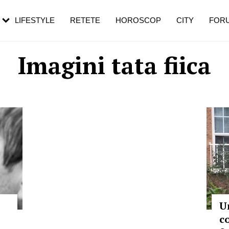
rebui să mergi
și 60 de ani. De ce te trezești mai des
pe măsură ce înaintezi în vârstă
LIFESTYLE
RETETE
HOROSCOP
CITY
FOR
Imagini tata fiica
Un
c