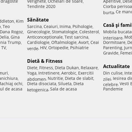
e dragoste
Verighete
Ochelari de soare
Aperitive
Dese
,
,
,
Tendinte 2020
Ciorba perisoa
Ce manc
burta
,
Sănătate
ddleton
Kim
,
Casă şi fami
p
Teo
Sarcina
Ceaiuri
Inima
Psihologie
,
,
,
,
,
Dana Rogoz
Ginecologie
Stomatologie
Colesterol
Mobila bucata
,
,
,
,
Delia
Gina
Anticonceptionale
Test sarcina
Mob
,
,
,
interioare
,
nia Trump
Cardiologie
Oftalmologie
Avort
Ceai
Dormitoare
De
,
,
,
,
,
 TV
HIV
Ortopedie
Psihiatrie
Parenting
Jur
,
verde
,
,
,
,
Gravide
Femei
,
Dietă & Fitness
Actualitate
Diete
Fitness
Dieta Dukan
Relaxare
,
,
,
,
muri
Yoga
Intretinere
Aerobic
Exercitii
Din culise
Inte
,
,
,
,
,
nichiura
Nutritie
Dieta de slabit
Iesirea d
,
abdomen
,
,
,
zilei
,
achiaj ochi
Dieta disociata
Silueta
Dieta
Vesti
,
,
,
celebre
,
ul de acasa
Sala de acasa
Pandemie
ketogenica
,