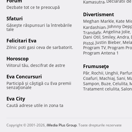
Forum
Declaratii d
Kamasutra
,
Dezbate tot ce te preocupă
Divertisment
Sfaturi
Meghan Markle
Kate Mi
,
Găseşte răspunsuri la întrebările
Johnny Dep
Kardashian
,
tale
Angelina Jolie
Trandafir
,
,
Dani Otil
Smiley
Andra
,
,
,
Felicitari Eva
Justin Bieber
Mela
Pistol
,
,
Zilnic poti gasi ceva de sarbatorit.
Program TV
Program Pro
,
Program Antena 1
Horoscop
Viitorul tău, descifrat de astre
Frumuseţe
Păr
Rochii
Unghii
Parfu
,
,
,
Eva Concursuri
Coafuri
Machiaj
Sani
Ma
,
,
,
Participă şi câştigă cu Eva premii
Sampon
Buze
Celulita
M
,
,
,
senzaţionale
Tratament celulita
Salon
,
Eva City
Caută adrese utile in zona ta
Copyright © 2001-2026,
iMedia Plus Group
. Toate drepturile rezervate