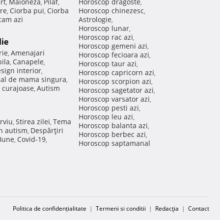
rt
Maioneza
Pilaf
Horoscop dragoste
,
,
,
,
re
Ciorba pui
Ciorba
Horoscop chinezesc
,
,
,
am azi
Astrologie
,
Horoscop lunar
,
Horoscop rac azi
,
lie
Horoscop gemeni azi
,
rie
Amenajari
,
Horoscop fecioara azi
,
ila
Canapele
,
,
Horoscop taur azi
,
sign interior
,
Horoscop capricorn azi
,
nal de mama singura
,
Horoscop scorpion azi
,
 curajoase
Autism
,
Horoscop sagetator azi
,
Horoscop varsator azi
,
Horoscop pesti azi
,
Horoscop leu azi
,
rviu
Stirea zilei
Tema
,
,
Horoscop balanta azi
,
in autism
Despărţiri
,
Horoscop berbec azi
,
 Bune
Covid-19
,
,
Horoscop saptamanal
Politica de confidențialitate
|
Termeni si conditii
|
Redacţia
|
Contact