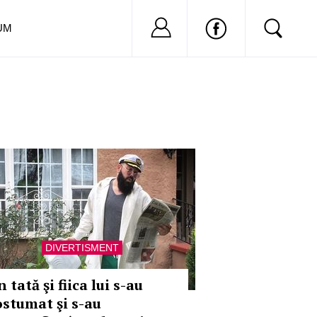
Nu ai cont?
Inregistreaza-
UM
DIVERTISMENT
 tată şi fiica lui s-au
ostumat şi s-au