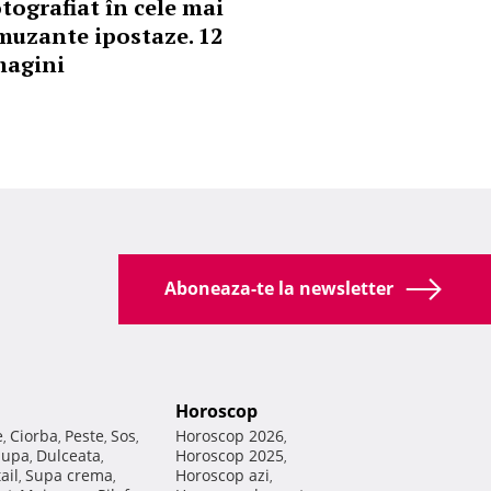
otografiat în cele mai
muzante ipostaze. 12
magini
Aboneaza-te la newsletter
Horoscop
e
Ciorba
Peste
Sos
Horoscop 2026
,
,
,
,
,
Supa
Dulceata
Horoscop 2025
,
,
,
ail
Supa crema
Horoscop azi
,
,
,