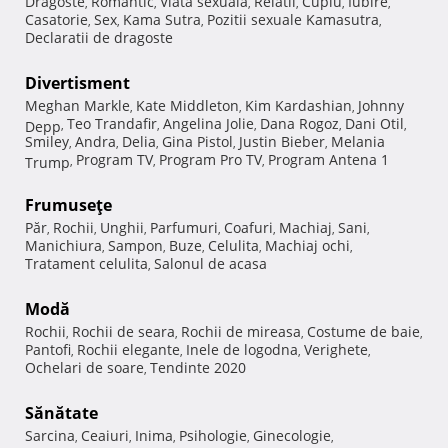
Dragoste
Romantic
Viata sexuala
Relatii
Cuplu
Iubire
,
,
,
,
,
,
Casatorie
Sex
Kama Sutra
Pozitii sexuale Kamasutra
,
,
,
,
Declaratii de dragoste
Divertisment
Meghan Markle
Kate Middleton
Kim Kardashian
Johnny
,
,
,
Teo Trandafir
Angelina Jolie
Dana Rogoz
Dani Otil
Depp
,
,
,
,
,
Smiley
Andra
Delia
Gina Pistol
Justin Bieber
Melania
,
,
,
,
,
Program TV
Program Pro TV
Program Antena 1
Trump
,
,
,
Frumuseţe
Păr
Rochii
Unghii
Parfumuri
Coafuri
Machiaj
Sani
,
,
,
,
,
,
,
Manichiura
Sampon
Buze
Celulita
Machiaj ochi
,
,
,
,
,
Tratament celulita
Salonul de acasa
,
Modă
Rochii
Rochii de seara
Rochii de mireasa
Costume de baie
,
,
,
,
Pantofi
Rochii elegante
Inele de logodna
Verighete
,
,
,
,
Ochelari de soare
Tendinte 2020
,
Sănătate
Sarcina
Ceaiuri
Inima
Psihologie
Ginecologie
,
,
,
,
,