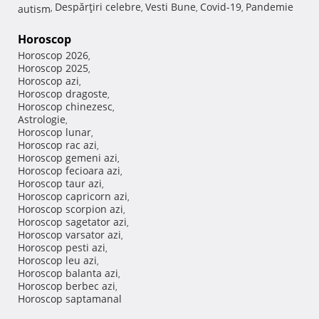
Despărţiri celebre
Vesti Bune
Covid-19
Pandemie
autism
,
,
,
,
Horoscop
Horoscop 2026
,
Horoscop 2025
,
Horoscop azi
,
Horoscop dragoste
,
Horoscop chinezesc
,
Astrologie
,
Horoscop lunar
,
Horoscop rac azi
,
Horoscop gemeni azi
,
Horoscop fecioara azi
,
Horoscop taur azi
,
Horoscop capricorn azi
,
Horoscop scorpion azi
,
Horoscop sagetator azi
,
Horoscop varsator azi
,
Horoscop pesti azi
,
Horoscop leu azi
,
Horoscop balanta azi
,
Horoscop berbec azi
,
Horoscop saptamanal