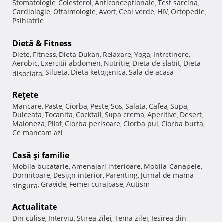
Stomatologie
Colesterol
Anticonceptionale
Test sarcina
,
,
,
,
Cardiologie
Oftalmologie
Avort
Ceai verde
HIV
Ortopedie
,
,
,
,
,
,
Psihiatrie
Dietă & Fitness
Diete
Fitness
Dieta Dukan
Relaxare
Yoga
Intretinere
,
,
,
,
,
,
Aerobic
Exercitii abdomen
Nutritie
Dieta de slabit
Dieta
,
,
,
,
Silueta
Dieta ketogenica
Sala de acasa
disociata
,
,
,
Reţete
Mancare
Paste
Ciorba
Peste
Sos
Salata
Cafea
Supa
,
,
,
,
,
,
,
,
Dulceata
Tocanita
Cocktail
Supa crema
Aperitive
Desert
,
,
,
,
,
,
Maioneza
Pilaf
Ciorba perisoare
Ciorba pui
Ciorba burta
,
,
,
,
,
Ce mancam azi
Casă şi familie
Mobila bucatarie
Amenajari interioare
Mobila
Canapele
,
,
,
,
Dormitoare
Design interior
Parenting
Jurnal de mama
,
,
,
Gravide
Femei curajoase
Autism
singura
,
,
,
Actualitate
Din culise
Interviu
Stirea zilei
Tema zilei
Iesirea din
,
,
,
,