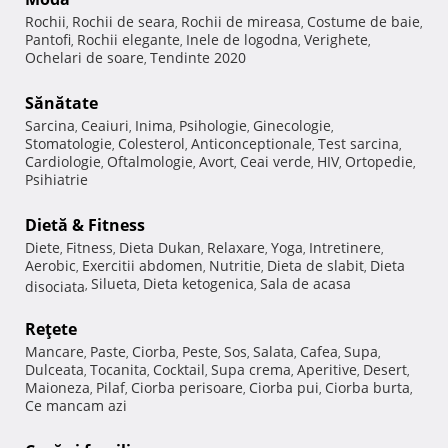
Rochii
Rochii de seara
Rochii de mireasa
Costume de baie
,
,
,
,
Pantofi
Rochii elegante
Inele de logodna
Verighete
,
,
,
,
Ochelari de soare
Tendinte 2020
,
Sănătate
Sarcina
Ceaiuri
Inima
Psihologie
Ginecologie
,
,
,
,
,
Stomatologie
Colesterol
Anticonceptionale
Test sarcina
,
,
,
,
Cardiologie
Oftalmologie
Avort
Ceai verde
HIV
Ortopedie
,
,
,
,
,
,
Psihiatrie
Dietă & Fitness
Diete
Fitness
Dieta Dukan
Relaxare
Yoga
Intretinere
,
,
,
,
,
,
Aerobic
Exercitii abdomen
Nutritie
Dieta de slabit
Dieta
,
,
,
,
Silueta
Dieta ketogenica
Sala de acasa
disociata
,
,
,
Reţete
Mancare
Paste
Ciorba
Peste
Sos
Salata
Cafea
Supa
,
,
,
,
,
,
,
,
Dulceata
Tocanita
Cocktail
Supa crema
Aperitive
Desert
,
,
,
,
,
,
Maioneza
Pilaf
Ciorba perisoare
Ciorba pui
Ciorba burta
,
,
,
,
,
Ce mancam azi