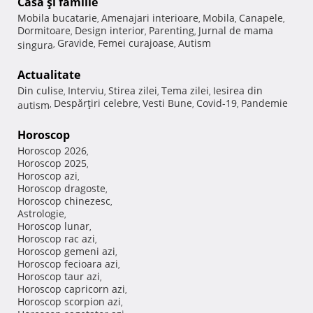
Casă şi familie
Mobila bucatarie
Amenajari interioare
Mobila
Canapele
,
,
,
,
Dormitoare
Design interior
Parenting
Jurnal de mama
,
,
,
Gravide
Femei curajoase
Autism
singura
,
,
,
Actualitate
Din culise
Interviu
Stirea zilei
Tema zilei
Iesirea din
,
,
,
,
Despărţiri celebre
Vesti Bune
Covid-19
Pandemie
autism
,
,
,
,
Horoscop
Horoscop 2026
,
Horoscop 2025
,
Horoscop azi
,
Horoscop dragoste
,
Horoscop chinezesc
,
Astrologie
,
Horoscop lunar
,
Horoscop rac azi
,
Horoscop gemeni azi
,
Horoscop fecioara azi
,
Horoscop taur azi
,
Horoscop capricorn azi
,
Horoscop scorpion azi
,