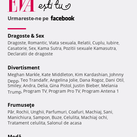
Urmareste-ne pe
Dragoste & Sex
Dragoste
Romantic
Viata sexuala
Relatii
Cuplu
Iubire
,
,
,
,
,
,
Casatorie
Sex
Kama Sutra
Pozitii sexuale Kamasutra
,
,
,
,
Declaratii de dragoste
Divertisment
Meghan Markle
Kate Middleton
Kim Kardashian
Johnny
,
,
,
Teo Trandafir
Angelina Jolie
Dana Rogoz
Dani Otil
Depp
,
,
,
,
,
Smiley
Andra
Delia
Gina Pistol
Justin Bieber
Melania
,
,
,
,
,
Program TV
Program Pro TV
Program Antena 1
Trump
,
,
,
Frumuseţe
Păr
Rochii
Unghii
Parfumuri
Coafuri
Machiaj
Sani
,
,
,
,
,
,
,
Manichiura
Sampon
Buze
Celulita
Machiaj ochi
,
,
,
,
,
Tratament celulita
Salonul de acasa
,
Modă