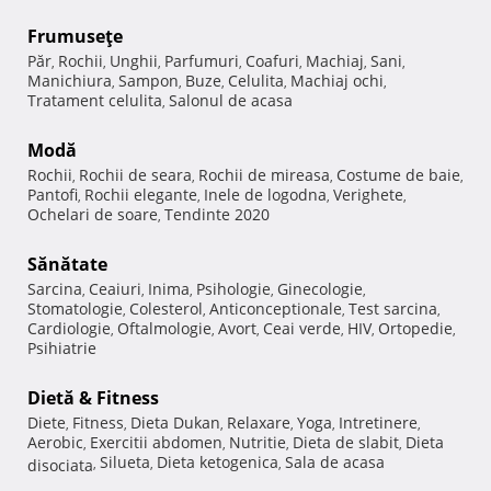
Frumuseţe
Păr
Rochii
Unghii
Parfumuri
Coafuri
Machiaj
Sani
,
,
,
,
,
,
,
Manichiura
Sampon
Buze
Celulita
Machiaj ochi
,
,
,
,
,
Tratament celulita
Salonul de acasa
,
Modă
Rochii
Rochii de seara
Rochii de mireasa
Costume de baie
,
,
,
,
Pantofi
Rochii elegante
Inele de logodna
Verighete
,
,
,
,
Ochelari de soare
Tendinte 2020
,
Sănătate
Sarcina
Ceaiuri
Inima
Psihologie
Ginecologie
,
,
,
,
,
Stomatologie
Colesterol
Anticonceptionale
Test sarcina
,
,
,
,
Cardiologie
Oftalmologie
Avort
Ceai verde
HIV
Ortopedie
,
,
,
,
,
,
Psihiatrie
Dietă & Fitness
Diete
Fitness
Dieta Dukan
Relaxare
Yoga
Intretinere
,
,
,
,
,
,
Aerobic
Exercitii abdomen
Nutritie
Dieta de slabit
Dieta
,
,
,
,
Silueta
Dieta ketogenica
Sala de acasa
disociata
,
,
,