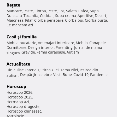
Reţete
Mancare
Paste
Ciorba
Peste
Sos
Salata
Cafea
Supa
,
,
,
,
,
,
,
,
Dulceata
Tocanita
Cocktail
Supa crema
Aperitive
Desert
,
,
,
,
,
,
Maioneza
Pilaf
Ciorba perisoare
Ciorba pui
Ciorba burta
,
,
,
,
,
Ce mancam azi
Casă şi familie
Mobila bucatarie
Amenajari interioare
Mobila
Canapele
,
,
,
,
Dormitoare
Design interior
Parenting
Jurnal de mama
,
,
,
Gravide
Femei curajoase
Autism
singura
,
,
,
Actualitate
Din culise
Interviu
Stirea zilei
Tema zilei
Iesirea din
,
,
,
,
Despărţiri celebre
Vesti Bune
Covid-19
Pandemie
autism
,
,
,
,
Horoscop
Horoscop 2026
,
Horoscop 2025
,
Horoscop azi
,
Horoscop dragoste
,
Horoscop chinezesc
,
Astrologie
,