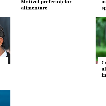
Motivul preferințelor
a
alimentare
s
a
C
a
în