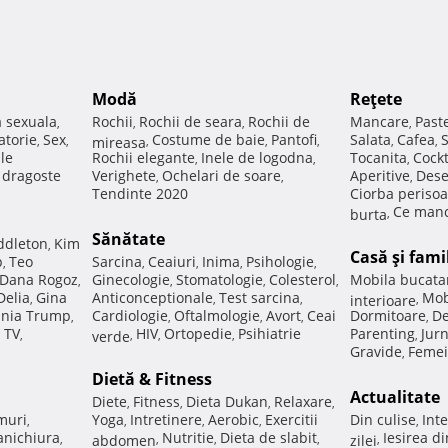
Modă
Reţete
a sexuala
Rochii
Rochii de seara
Rochii de
Mancare
Past
,
,
,
,
atorie
Sex
Costume de baie
Pantofi
Salata
Cafea
,
,
mireasa
,
,
,
,
,
ale
Rochii elegante
Inele de logodna
Tocanita
Cockt
,
,
,
e dragoste
Verighete
Ochelari de soare
Aperitive
Dese
,
,
,
Tendinte 2020
Ciorba perisoa
Ce manc
burta
,
Sănătate
ddleton
Kim
,
Casă şi fami
p
Teo
Sarcina
Ceaiuri
Inima
Psihologie
,
,
,
,
,
Dana Rogoz
Ginecologie
Stomatologie
Colesterol
Mobila bucata
,
,
,
,
Delia
Gina
Anticonceptionale
Test sarcina
Mob
,
,
,
interioare
,
nia Trump
Cardiologie
Oftalmologie
Avort
Ceai
Dormitoare
De
,
,
,
,
,
 TV
HIV
Ortopedie
Psihiatrie
Parenting
Jur
,
verde
,
,
,
,
Gravide
Femei
,
Dietă & Fitness
Actualitate
Diete
Fitness
Dieta Dukan
Relaxare
,
,
,
,
muri
Yoga
Intretinere
Aerobic
Exercitii
Din culise
Inte
,
,
,
,
,
nichiura
Nutritie
Dieta de slabit
Iesirea d
,
abdomen
,
,
,
zilei
,