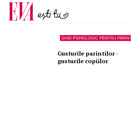
și 60 de ani. De ce te t
Carieră
pe măsură ce înaintez
Actualitate
GHID PSIHOLOGIC PENTRU PARINT
Gusturile parintilor -
gusturile copiilor