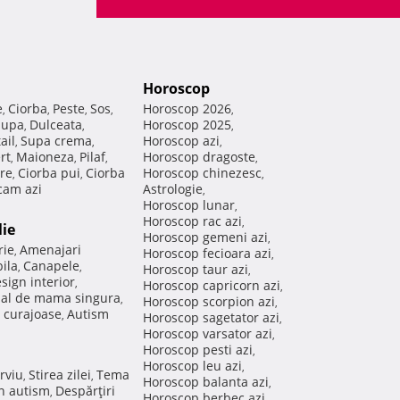
Horoscop
e
Ciorba
Peste
Sos
Horoscop 2026
,
,
,
,
,
Supa
Dulceata
Horoscop 2025
,
,
,
ail
Supa crema
Horoscop azi
,
,
,
rt
Maioneza
Pilaf
Horoscop dragoste
,
,
,
,
re
Ciorba pui
Ciorba
Horoscop chinezesc
,
,
,
am azi
Astrologie
,
Horoscop lunar
,
Horoscop rac azi
,
lie
Horoscop gemeni azi
,
rie
Amenajari
,
Horoscop fecioara azi
,
ila
Canapele
,
,
Horoscop taur azi
,
sign interior
,
Horoscop capricorn azi
,
nal de mama singura
,
Horoscop scorpion azi
,
 curajoase
Autism
,
Horoscop sagetator azi
,
Horoscop varsator azi
,
Horoscop pesti azi
,
Horoscop leu azi
,
rviu
Stirea zilei
Tema
,
,
Horoscop balanta azi
,
in autism
Despărţiri
,
Horoscop berbec azi
,