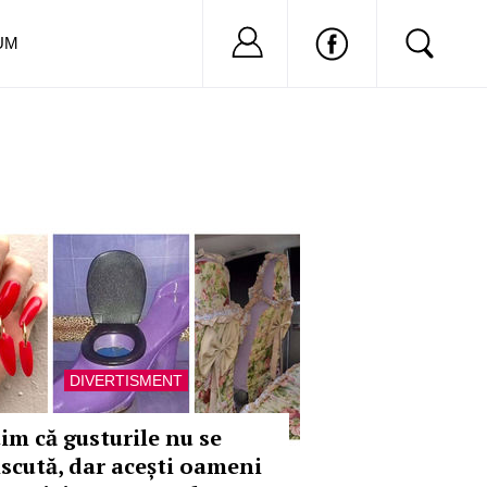
Nu ai cont?
Inregistreaza-
UM
DIVERTISMENT
tim că gusturile nu se
iscută, dar acești oameni