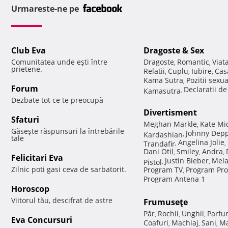
Urmareste-ne pe
Club Eva
Dragoste & Sex
Comunitatea unde eşti între
Dragoste
Romantic
Viat
,
,
prietene.
Relatii
Cuplu
Iubire
Cas
,
,
,
Kama Sutra
Pozitii sexu
,
Forum
Declaratii d
Kamasutra
,
Dezbate tot ce te preocupă
Divertisment
Sfaturi
Meghan Markle
Kate Mi
,
Găseşte răspunsuri la întrebările
Johnny Dep
Kardashian
,
tale
Angelina Jolie
Trandafir
,
,
Dani Otil
Smiley
Andra
,
,
,
Felicitari Eva
Justin Bieber
Mela
Pistol
,
,
Zilnic poti gasi ceva de sarbatorit.
Program TV
Program Pro
,
Program Antena 1
Horoscop
Viitorul tău, descifrat de astre
Frumuseţe
Păr
Rochii
Unghii
Parfu
,
,
,
Eva Concursuri
Coafuri
Machiaj
Sani
Ma
,
,
,