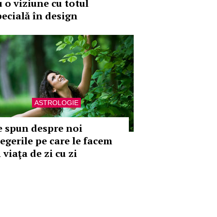
u o viziune cu totul
pecială în design
ASTROLOGIE
e spun despre noi
legerile pe care le facem
 viaţa de zi cu zi