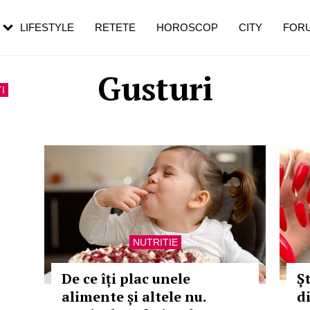
rezești mai des
Cât durează, cum te pregătești și cât
i în vârstă
de dureroasă este investigația
LIFESTYLE
RETETE
HOROSCOP
CITY
FOR
Gusturi
I
NUTRITIE
De ce îți plac unele
Ș
alimente și altele nu.
d