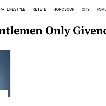
rebui să mergi
și 60 de ani. De ce te trezești mai des
pe măsură ce înaintezi în vârstă
LIFESTYLE
RETETE
HOROSCOP
CITY
FOR
ntlemen Only Given