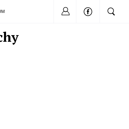
Nu ai cont?
Inregistreaza-
UM
chy