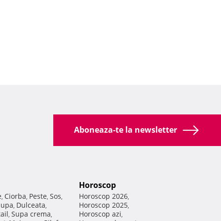
Aboneaza-te la newsletter
Horoscop
e
Ciorba
Peste
Sos
Horoscop 2026
,
,
,
,
,
Supa
Dulceata
Horoscop 2025
,
,
,
ail
Supa crema
Horoscop azi
,
,
,