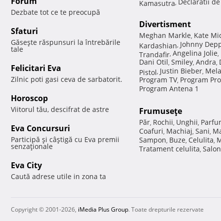
Forum
Declaratii d
Kamasutra
,
Dezbate tot ce te preocupă
Divertisment
Sfaturi
Meghan Markle
Kate Mi
,
Găseşte răspunsuri la întrebările
Johnny Dep
Kardashian
,
tale
Angelina Jolie
Trandafir
,
,
Dani Otil
Smiley
Andra
,
,
,
Felicitari Eva
Justin Bieber
Mela
Pistol
,
,
Zilnic poti gasi ceva de sarbatorit.
Program TV
Program Pro
,
Program Antena 1
Horoscop
Viitorul tău, descifrat de astre
Frumuseţe
Păr
Rochii
Unghii
Parfu
,
,
,
Eva Concursuri
Coafuri
Machiaj
Sani
Ma
,
,
,
Participă şi câştigă cu Eva premii
Sampon
Buze
Celulita
M
,
,
,
senzaţionale
Tratament celulita
Salon
,
Eva City
Caută adrese utile in zona ta
Copyright © 2001-2026,
iMedia Plus Group
. Toate drepturile rezervate