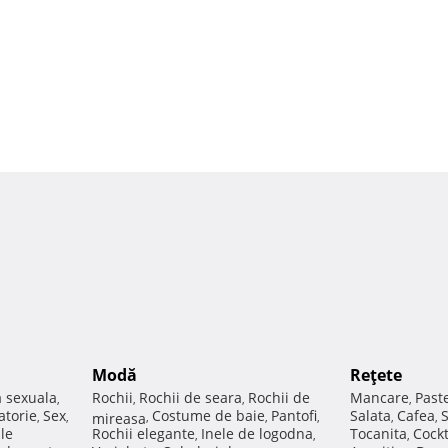
Modă
Reţete
a sexuala
Rochii
Rochii de seara
Rochii de
Mancare
Past
,
,
,
,
atorie
Sex
Costume de baie
Pantofi
Salata
Cafea
,
,
mireasa
,
,
,
,
,
ale
Rochii elegante
Inele de logodna
Tocanita
Cockt
,
,
,