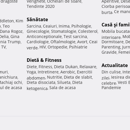
e dragoste
Verighete
Ochelari de soare
Aperitive
Dese
,
,
,
Tendinte 2020
Ciorba perisoa
Ce manc
burta
,
Sănătate
ddleton
Kim
,
Casă şi fami
p
Teo
Sarcina
Ceaiuri
Inima
Psihologie
,
,
,
,
,
Dana Rogoz
Ginecologie
Stomatologie
Colesterol
Mobila bucata
,
,
,
,
Delia
Gina
Anticonceptionale
Test sarcina
Mob
,
,
,
interioare
,
nia Trump
Cardiologie
Oftalmologie
Avort
Ceai
Dormitoare
De
,
,
,
,
,
 TV
HIV
Ortopedie
Psihiatrie
Parenting
Jur
,
verde
,
,
,
,
Gravide
Femei
,
Dietă & Fitness
Actualitate
Diete
Fitness
Dieta Dukan
Relaxare
,
,
,
,
muri
Yoga
Intretinere
Aerobic
Exercitii
Din culise
Inte
,
,
,
,
,
nichiura
Nutritie
Dieta de slabit
Iesirea d
,
abdomen
,
,
,
zilei
,
achiaj ochi
Dieta disociata
Silueta
Dieta
Vesti
,
,
,
celebre
,
ul de acasa
Sala de acasa
Pandemie
ketogenica
,