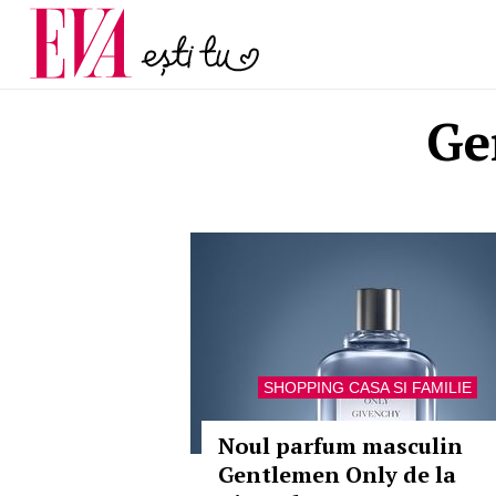
menopauză și când ar t
Carieră
la medic
Actualitate
Ge
SHOPPING CASA SI FAMILIE
Noul parfum masculin
Gentlemen Only de la