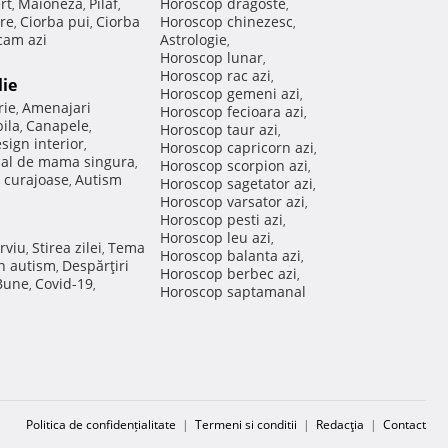
rt
Maioneza
Pilaf
Horoscop dragoste
,
,
,
,
re
Ciorba pui
Ciorba
Horoscop chinezesc
,
,
,
am azi
Astrologie
,
Horoscop lunar
,
Horoscop rac azi
,
lie
Horoscop gemeni azi
,
rie
Amenajari
,
Horoscop fecioara azi
,
ila
Canapele
,
,
Horoscop taur azi
,
sign interior
,
Horoscop capricorn azi
,
nal de mama singura
,
Horoscop scorpion azi
,
 curajoase
Autism
,
Horoscop sagetator azi
,
Horoscop varsator azi
,
Horoscop pesti azi
,
Horoscop leu azi
,
rviu
Stirea zilei
Tema
,
,
Horoscop balanta azi
,
in autism
Despărţiri
,
Horoscop berbec azi
,
 Bune
Covid-19
,
,
Horoscop saptamanal
Politica de confidențialitate
|
Termeni si conditii
|
Redacţia
|
Contact