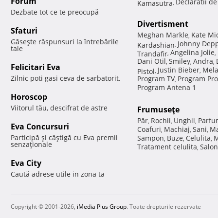
Forum
Declaratii d
Kamasutra
,
Dezbate tot ce te preocupă
Divertisment
Sfaturi
Meghan Markle
Kate Mi
,
Găseşte răspunsuri la întrebările
Johnny Dep
Kardashian
,
tale
Angelina Jolie
Trandafir
,
,
Dani Otil
Smiley
Andra
,
,
,
Felicitari Eva
Justin Bieber
Mela
Pistol
,
,
Zilnic poti gasi ceva de sarbatorit.
Program TV
Program Pro
,
Program Antena 1
Horoscop
Viitorul tău, descifrat de astre
Frumuseţe
Păr
Rochii
Unghii
Parfu
,
,
,
Eva Concursuri
Coafuri
Machiaj
Sani
Ma
,
,
,
Participă şi câştigă cu Eva premii
Sampon
Buze
Celulita
M
,
,
,
senzaţionale
Tratament celulita
Salon
,
Eva City
Caută adrese utile in zona ta
Copyright © 2001-2026,
iMedia Plus Group
. Toate drepturile rezervate