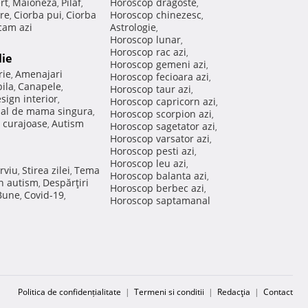
rt
Maioneza
Pilaf
Horoscop dragoste
,
,
,
,
re
Ciorba pui
Ciorba
Horoscop chinezesc
,
,
,
am azi
Astrologie
,
Horoscop lunar
,
Horoscop rac azi
,
lie
Horoscop gemeni azi
,
rie
Amenajari
,
Horoscop fecioara azi
,
ila
Canapele
,
,
Horoscop taur azi
,
sign interior
,
Horoscop capricorn azi
,
nal de mama singura
,
Horoscop scorpion azi
,
 curajoase
Autism
,
Horoscop sagetator azi
,
Horoscop varsator azi
,
Horoscop pesti azi
,
Horoscop leu azi
,
rviu
Stirea zilei
Tema
,
,
Horoscop balanta azi
,
in autism
Despărţiri
,
Horoscop berbec azi
,
 Bune
Covid-19
,
,
Horoscop saptamanal
Politica de confidențialitate
|
Termeni si conditii
|
Redacţia
|
Contact