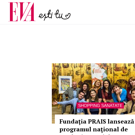
menopauză și când ar t
Carieră
la medic
Actualitate
SHOPPING SANATATE
Fundaţia PRAIS lansează
programul naţional de