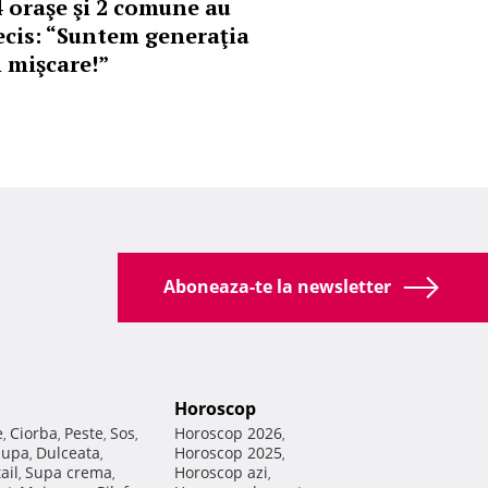
4 oraşe şi 2 comune au
ecis: “Suntem generaţia
n mişcare!”
Aboneaza-te la newsletter
Horoscop
e
Ciorba
Peste
Sos
Horoscop 2026
,
,
,
,
,
Supa
Dulceata
Horoscop 2025
,
,
,
ail
Supa crema
Horoscop azi
,
,
,