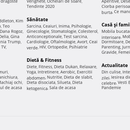
e dragoste
Verighete
Ochelari de soare
Aperitive
Dese
,
,
,
Tendinte 2020
Ciorba perisoa
Ce manc
burta
,
Sănătate
ddleton
Kim
,
Casă şi fami
p
Teo
Sarcina
Ceaiuri
Inima
Psihologie
,
,
,
,
,
Dana Rogoz
Ginecologie
Stomatologie
Colesterol
Mobila bucata
,
,
,
,
Delia
Gina
Anticonceptionale
Test sarcina
Mob
,
,
,
interioare
,
nia Trump
Cardiologie
Oftalmologie
Avort
Ceai
Dormitoare
De
,
,
,
,
,
 TV
HIV
Ortopedie
Psihiatrie
Parenting
Jur
,
verde
,
,
,
,
Gravide
Femei
,
Dietă & Fitness
Actualitate
Diete
Fitness
Dieta Dukan
Relaxare
,
,
,
,
muri
Yoga
Intretinere
Aerobic
Exercitii
Din culise
Inte
,
,
,
,
,
nichiura
Nutritie
Dieta de slabit
Iesirea d
,
abdomen
,
,
,
zilei
,
achiaj ochi
Dieta disociata
Silueta
Dieta
Vesti
,
,
,
celebre
,
ul de acasa
Sala de acasa
Pandemie
ketogenica
,