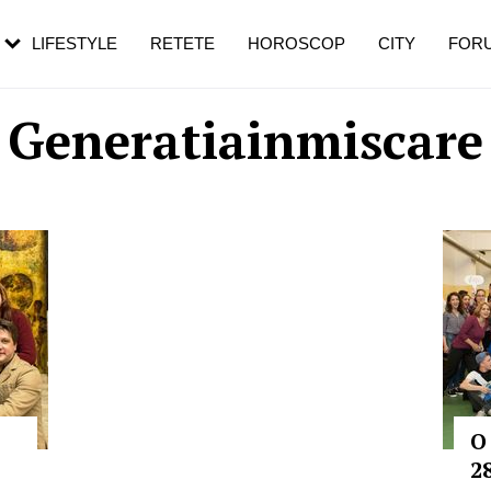
rebui să mergi
și 60 de ani. De ce te trezești mai des
pe măsură ce înaintezi în vârstă
LIFESTYLE
RETETE
HOROSCOP
CITY
FOR
Generatiainmiscare
O
2