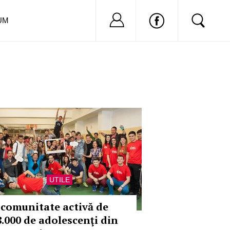
Nu ai cont?
Inregistreaza-
UM
UTILE
 comunitate activă de
8.000 de adolescenţi din