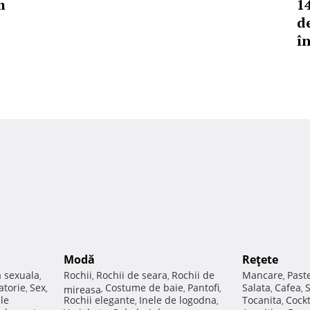
m
1
d
î
Modă
Reţete
a sexuala
Rochii
Rochii de seara
Rochii de
Mancare
Past
,
,
,
,
atorie
Sex
Costume de baie
Pantofi
Salata
Cafea
,
,
mireasa
,
,
,
,
,
ale
Rochii elegante
Inele de logodna
Tocanita
Cockt
,
,
,