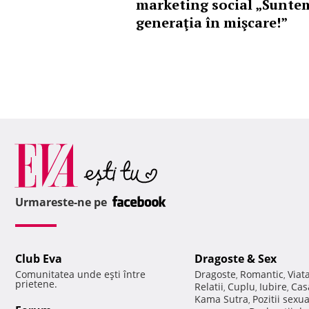
marketing social „Sunte
generaţia în mişcare!”
Urmareste-ne pe
Club Eva
Dragoste & Sex
Comunitatea unde eşti între
Dragoste
Romantic
Viat
,
,
prietene.
Relatii
Cuplu
Iubire
Cas
,
,
,
Kama Sutra
Pozitii sexu
,