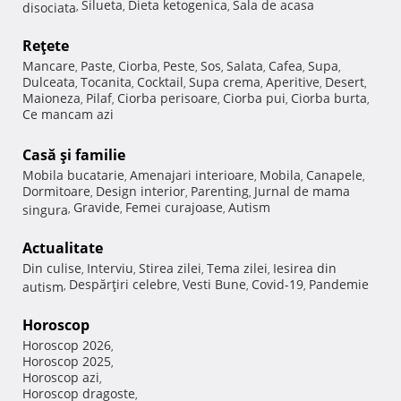
Silueta
Dieta ketogenica
Sala de acasa
disociata
,
,
,
Reţete
Mancare
Paste
Ciorba
Peste
Sos
Salata
Cafea
Supa
,
,
,
,
,
,
,
,
Dulceata
Tocanita
Cocktail
Supa crema
Aperitive
Desert
,
,
,
,
,
,
Maioneza
Pilaf
Ciorba perisoare
Ciorba pui
Ciorba burta
,
,
,
,
,
Ce mancam azi
Casă şi familie
Mobila bucatarie
Amenajari interioare
Mobila
Canapele
,
,
,
,
Dormitoare
Design interior
Parenting
Jurnal de mama
,
,
,
Gravide
Femei curajoase
Autism
singura
,
,
,
Actualitate
Din culise
Interviu
Stirea zilei
Tema zilei
Iesirea din
,
,
,
,
Despărţiri celebre
Vesti Bune
Covid-19
Pandemie
autism
,
,
,
,
Horoscop
Horoscop 2026
,
Horoscop 2025
,
Horoscop azi
,
Horoscop dragoste
,